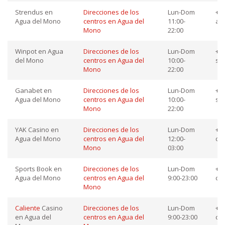
Strendus en
Direcciones de los
Lun-Dom
+52
Agua del Mono
centros en Agua del
11:00-
ay
Mono
22:00
Winpot en Agua
Direcciones de los
Lun-Dom
+52
del Mono
centros en Agua del
10:00-
so
Mono
22:00
Ganabet en
Direcciones de los
Lun-Dom
+52
Agua del Mono
centros en Agua del
10:00-
so
Mono
22:00
YAK Casino en
Direcciones de los
Lun-Dom
+52
Agua del Mono
centros en Agua del
12:00-
co
Mono
03:00
Sports Book en
Direcciones de los
Lun-Dom
+52
Agua del Mono
centros en Agua del
9:00-23:00
co
Mono
Caliente
Casino
Direcciones de los
Lun-Dom
+52
en Agua del
centros en Agua del
9:00-23:00
co