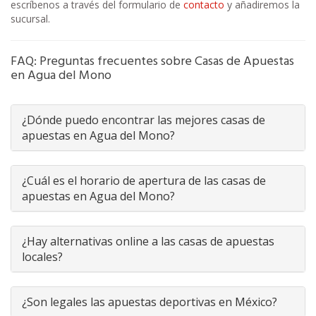
escríbenos a través del formulario de
contacto
y añadiremos la
sucursal.
FAQ: Preguntas frecuentes sobre Casas de Apuestas
en Agua del Mono
¿Dónde puedo encontrar las mejores casas de
apuestas en Agua del Mono?
¿Cuál es el horario de apertura de las casas de
apuestas en Agua del Mono?
¿Hay alternativas online a las casas de apuestas
locales?
¿Son legales las apuestas deportivas en México?