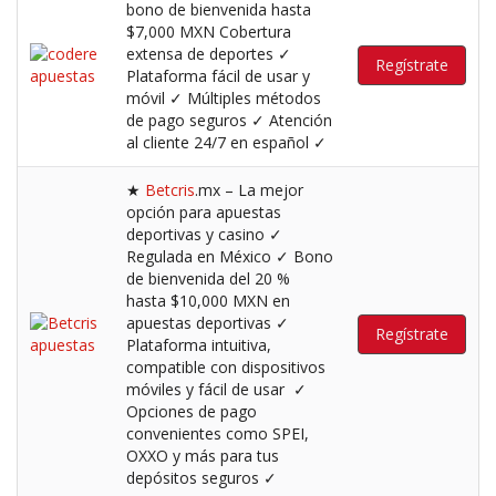
bono de bienvenida hasta
$7,000 MXN Cobertura
extensa de deportes ✓
Regístrate
Plataforma fácil de usar y
móvil ✓ Múltiples métodos
de pago seguros ✓ Atención
al cliente 24/7 en español ✓
★
Betcris
.mx – La mejor
opción para apuestas
deportivas y casino ✓
Regulada en México ✓ Bono
de bienvenida del 20 %
hasta $10,000 MXN en
apuestas deportivas ✓
Regístrate
Plataforma intuitiva,
compatible con dispositivos
móviles y fácil de usar ✓
Opciones de pago
convenientes como SPEI,
OXXO y más para tus
depósitos seguros ✓