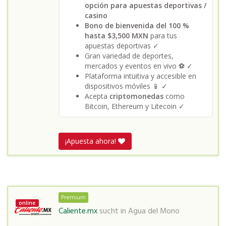
opción para apuestas deportivas /
casino
Bono de bienvenida del 100 %
hasta $3,500 MXN
para tus
apuestas deportivas ✓
Gran variedad de deportes,
mercados y eventos en vivo ⚽️ ✓
Plataforma intuitiva y accesible en
dispositivos móviles 📱 ✓
Acepta
criptomonedas
como
Bitcoin, Ethereum y Litecoin ✓
¡Apuesta ahora!
Premium
online
Caliente.mx
sucht in
Agua del Mono