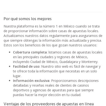
Por qué somos los mejores
Nuestra plataforma es la número 1 en México cuando se trata
de proporcionar información sobre casas de apuestas locales.
Actualizamos nuestros datos regularmente para asegurarnos de
que siempre obtengas la información más actualizada y precisa.
Estos son los beneficios de los que gozan nuestros usuarios:
Cobertura completa
: listamos casas de apuestas locales
en las principales ciudades y regiones de México,
incluyendo Ciudad de México, Guadalajara y Monterrey.
Facilidad de uso
: Nuestro sitio web es fácil de navegar y
te ofrece toda la información que necesitas en un solo
lugar.
Información exclusiva
: Proporcionamos descripciones
detalladas y reseñas reales de clientes de casinos
deportivos y agencias de apuestas para que siempre
puedas hacer la mejor elección en tu ciudad.
Ventajas de los proveedores de apuestas en línea