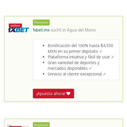
Premium
online
1xbet.mx
sucht in
Agua del Mono
Bonificación del 100% hasta $4,550
MXN en su primer depósito ✓
Plataforma intuitiva y fácil de usar ✓
Gran variedad de deportes y
mercados disponibles ✓
Servicio al cliente excepcional ✓
¡Apuesta ahora!
Premium