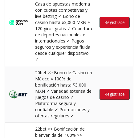
Casa de apuestas moderna
con cuotas competitivas y
live betting ✓ Bono de
casino hasta $3,000 MXN +
Regístrate
120 giros gratis ✓ Cobertura
de deportes nacionales e
internacionales ✓ Pagos
seguros y experiencia fluida
desde cualquier dispositivo
✓
20bet >> Bono de Casino en
México » 100% de
bonificación hasta $3,000
MXN ✓ Variedad extensa de
Regístrate
juegos de casino ✓
Plataforma segura y
confiable ✓ Promociones y
ofertas regulares ✓
22bet >> Bonificación de
bienvenida del 100% >>