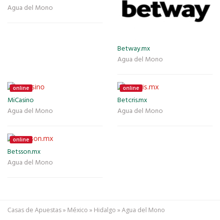
Agua del Mono
Betway.mx
Agua del Mono
online
online
MiCasino
Betcris.mx
Agua del Mono
Agua del Mono
online
Betsson.mx
Agua del Mono
Casas de Apuestas
»
México
»
Hidalgo
»
Agua del Mono