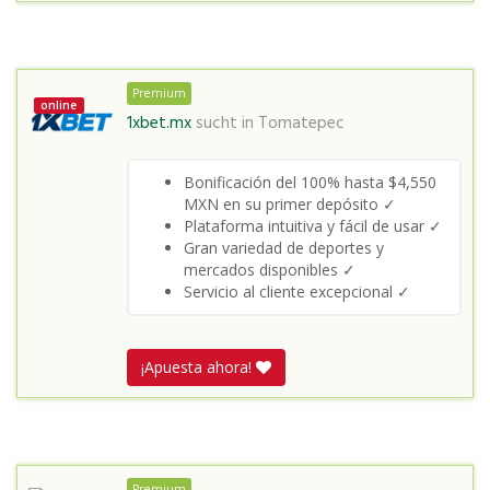
Premium
online
1xbet.mx
sucht in
Tomatepec
Bonificación del 100% hasta $4,550
MXN en su primer depósito ✓
Plataforma intuitiva y fácil de usar ✓
Gran variedad de deportes y
mercados disponibles ✓
Servicio al cliente excepcional ✓
¡Apuesta ahora!
Premium