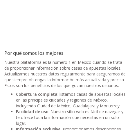
Por qué somos los mejores
Nuestra plataforma es la número 1 en México cuando se trata
de proporcionar información sobre casas de apuestas locales.
Actualizamos nuestros datos regularmente para asegurarnos de
que siempre obtengas la información más actualizada y precisa.
Estos son los beneficios de los que gozan nuestros usuarios:
Cobertura completa
: listamos casas de apuestas locales
en las principales ciudades y regiones de México,
incluyendo Ciudad de México, Guadalajara y Monterrey.
Facilidad de uso
: Nuestro sitio web es fácil de navegar y
te ofrece toda la información que necesitas en un solo
lugar.
Información exclusiva
: Proporcionamos descripciones