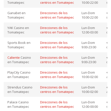
Tomatepec
centros en Tomatepec
10:00-22:00
so
Ganabet en
Direcciones de los
Lun-Dom
+52
Tomatepec
centros en Tomatepec
10:00-22:00
so
YAK Casino en
Direcciones de los
Lun-Dom
+52
Tomatepec
centros en Tomatepec
12:00-03:00
co
Sports Book en
Direcciones de los
Lun-Dom
+52
Tomatepec
centros en Tomatepec
9:00-23:00
co
Caliente
Casino
Direcciones de los
Lun-Dom
+52
en Tomatepec
centros en Tomatepec
9:00-23:00
co
PlayCity Casino
Direcciones de los
Lun-Dom
+52
en Tomatepec
centros en Tomatepec
10:00-02:00
at
Strendus Casino
Direcciones de los
Lun-Dom
+52
en Tomatepec
centros en Tomatepec
10:00-02:00
ay
Palace Casino
Direcciones de los
Lun-Dom
+52
en Tomatepec
centros en Tomatepec
12:00-00:00
so