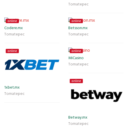
Tomatepec
online
online
Codere.mx
Betsson.mx
Tomatepec
Tomatepec
online
online
MiCasino
Tomatepec
online
1xbet.mx
Tomatepec
Betway.mx
Tomatepec