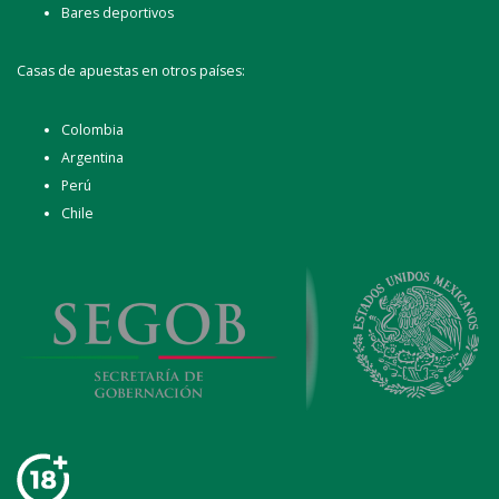
Bares deportivos
Casas de apuestas en otros países:
Colombia
Argentina
Perú
Chile