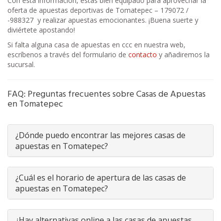
Con esta información, estás bien equipado para aprovechar la
oferta de apuestas deportivas de Tomatepec – 179072 /
-988327 y realizar apuestas emocionantes. ¡Buena suerte y
diviértete apostando!
Si falta alguna casa de apuestas en ccc en nuestra web,
escríbenos a través del formulario de
contacto
y añadiremos la
sucursal.
FAQ: Preguntas frecuentes sobre Casas de Apuestas
en Tomatepec
¿Dónde puedo encontrar las mejores casas de
apuestas en Tomatepec?
¿Cuál es el horario de apertura de las casas de
apuestas en Tomatepec?
¿Hay alternativas online a las casas de apuestas