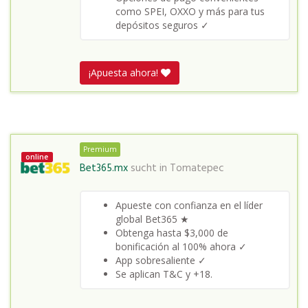
como SPEI, OXXO y más para tus
depósitos seguros ✓
¡Apuesta ahora!
Premium
online
Bet365.mx
sucht in
Tomatepec
Apueste con confianza en el líder
global Bet365 ★
Obtenga hasta $3,000 de
bonificación al 100% ahora ✓
App sobresaliente ✓
Se aplican T&C y +18.