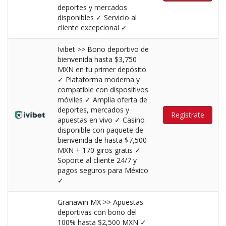
deportes y mercados
disponibles ✓ Servicio al
cliente excepcional ✓
Ivibet >> Bono deportivo de
bienvenida hasta $3,750
MXN en tu primer depósito
✓ Plataforma moderna y
compatible con dispositivos
móviles ✓ Amplia oferta de
deportes, mercados y
Regístrate
apuestas en vivo ✓ Casino
disponible con paquete de
bienvenida de hasta $7,500
MXN + 170 giros gratis ✓
Soporte al cliente 24/7 y
pagos seguros para México
✓
Granawin MX >> Apuestas
deportivas con bono del
100% hasta $2,500 MXN ✓