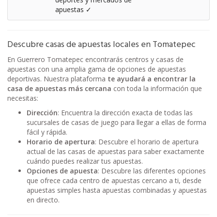
apuestas ✓
Descubre casas de apuestas locales en Tomatepec
En Guerrero Tomatepec encontrarás centros y casas de
apuestas con una amplia gama de opciones de apuestas
deportivas. Nuestra plataforma
te ayudará a encontrar la
casa de apuestas más cercana
con toda la información que
necesitas:
Dirección
: Encuentra la dirección exacta de todas las
sucursales de casas de juego para llegar a ellas de forma
fácil y rápida.
Horario de apertura
: Descubre el horario de apertura
actual de las casas de apuestas para saber exactamente
cuándo puedes realizar tus apuestas.
Opciones de apuesta
: Descubre las diferentes opciones
que ofrece cada centro de apuestas cercano a ti, desde
apuestas simples hasta apuestas combinadas y apuestas
en directo.