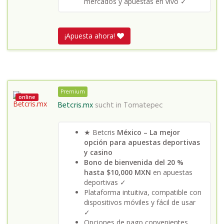
mercados y apuestas en vivo ✓
¡Apuesta ahora!
Premium
online
Betcris.mx
sucht in
Tomatepec
★ Betcris
México – La mejor
opción para apuestas deportivas
y casino
Bono de bienvenida del 20 %
hasta $10,000 MXN
en apuestas
deportivas ✓
Plataforma intuitiva, compatible con
dispositivos móviles y fácil de usar
✓
Opciones de pago convenientes