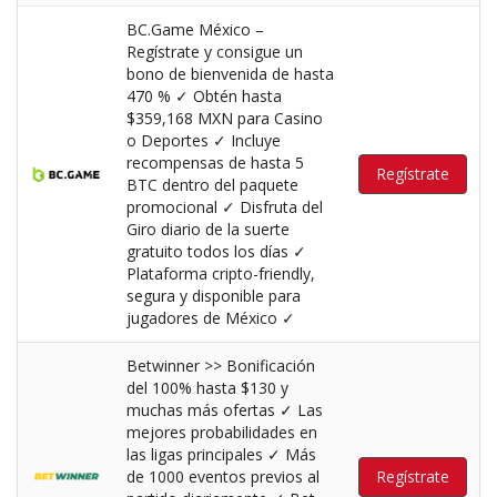
BC.Game México –
Regístrate y consigue un
bono de bienvenida de hasta
470 % ✓ Obtén hasta
$359,168 MXN para Casino
o Deportes ✓ Incluye
recompensas de hasta 5
Regístrate
BTC dentro del paquete
promocional ✓ Disfruta del
Giro diario de la suerte
gratuito todos los días ✓
Plataforma cripto-friendly,
segura y disponible para
jugadores de México ✓
Betwinner >> Bonificación
del 100% hasta $130 y
muchas más ofertas ✓ Las
mejores probabilidades en
las ligas principales ✓ Más
de 1000 eventos previos al
Regístrate