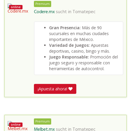
Premium
online
Codere.mx
sucht in
Tomatepec
Gran Presencia:
Más de 90
sucursales en muchas ciudades
importantes de México.
Variedad de Juegos:
Apuestas
deportivas, casino, bingo y más.
Juego Responsable:
Promoción del
juego seguro y responsable con
herramientas de autocontrol.
¡Apuesta ahora!
Premium
online
Melbet.mx
sucht in
Tomatepec