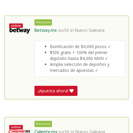
Premium
online
Betway.mx
sucht in
Nuevo Galeana
Bonificación de $4,000 pesos ✓
$500 gratis + 100% del primer
depósito hasta $4,000 MXN ✓
Amplia selección de deportes y
mercados de apuestas ✓
¡Apuesta ahora!
Premium
online
Caliente.mx
sucht in
Nuevo Galeana