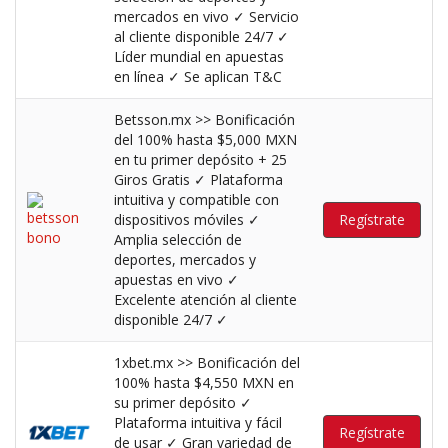
mercados en vivo ✓ Servicio
al cliente disponible 24/7 ✓
Líder mundial en apuestas
en línea ✓ Se aplican T&C
Betsson.mx >> Bonificación
del 100% hasta $5,000 MXN
en tu primer depósito + 25
Giros Gratis ✓ Plataforma
intuitiva y compatible con
dispositivos móviles ✓
Regístrate
Amplia selección de
deportes, mercados y
apuestas en vivo ✓
Excelente atención al cliente
disponible 24/7 ✓
1xbet.mx >> Bonificación del
100% hasta $4,550 MXN en
su primer depósito ✓
Plataforma intuitiva y fácil
Regístrate
de usar ✓ Gran variedad de