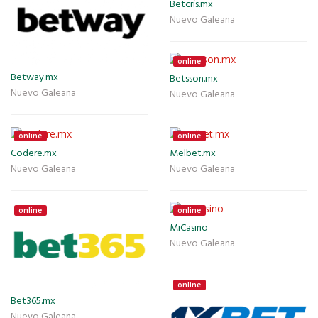
Betcris.mx
Nuevo Galeana
online
Betway.mx
Betsson.mx
Nuevo Galeana
Nuevo Galeana
online
online
Codere.mx
Melbet.mx
Nuevo Galeana
Nuevo Galeana
online
online
MiCasino
Nuevo Galeana
online
Bet365.mx
Nuevo Galeana