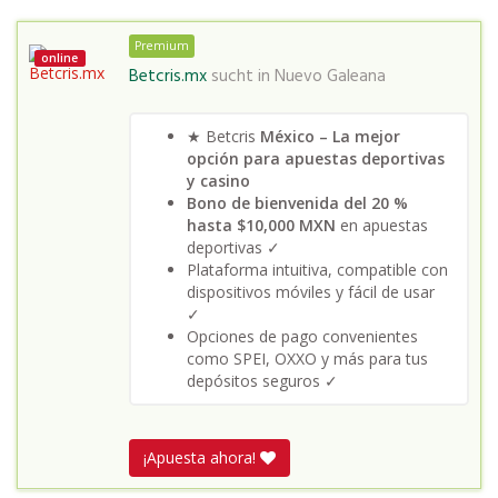
Premium
online
Betcris.mx
sucht in
Nuevo Galeana
★ Betcris
México – La mejor
opción para apuestas deportivas
y casino
Bono de bienvenida del 20 %
hasta $10,000 MXN
en apuestas
deportivas ✓
Plataforma intuitiva, compatible con
dispositivos móviles y fácil de usar
✓
Opciones de pago convenientes
como SPEI, OXXO y más para tus
depósitos seguros ✓
¡Apuesta ahora!