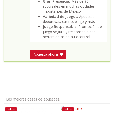
Gran Presencia:
Más de 90
sucursales en muchas ciudades
importantes de México.
Variedad de Juegos:
Apuestas
deportivas, casino, bingo y más.
Juego Responsable:
Promoción del
juego seguro y responsable con
herramientas de autocontrol.
¡Apuesta ahora!
Las mejores casas de apuestas:
online
online