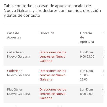
Tabla con todas las casas de apuestas locales de
Nuevo Galeana y alrededores con horarios, dirección
y datos de contacto
Casa de
Dirección
Horario
Co
Apuestas
de
Apertura
Caliente en
Direcciones de los
Lun-Dom
018
Nuevo Galeana
centros en Nuevo
9:00-23:00
co
Galeana
Codere
en
Direcciones de los
Lun-Dom
+52
Nuevo Galeana
centros en Nuevo
10:00-
so
Galeana
22:00
PlayCity en
Direcciones de los
Lun-Dom
+52
Nuevo Galeana
centros en Nuevo
8:00-0:00
at
Galeana