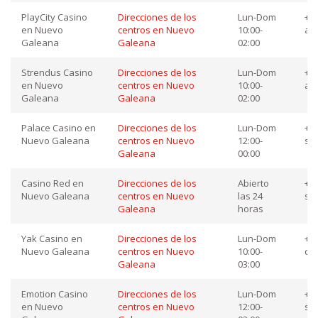
PlayCity Casino
Direcciones de los
Lun-Dom
+52
en Nuevo
centros en Nuevo
10:00-
at
Galeana
Galeana
02:00
Strendus Casino
Direcciones de los
Lun-Dom
+52
en Nuevo
centros en Nuevo
10:00-
ay
Galeana
Galeana
02:00
Palace Casino en
Direcciones de los
Lun-Dom
+52
Nuevo Galeana
centros en Nuevo
12:00-
so
Galeana
00:00
Casino Red en
Direcciones de los
Abierto
+52
Nuevo Galeana
centros en Nuevo
las 24
so
Galeana
horas
Yak Casino en
Direcciones de los
Lun-Dom
+52
Nuevo Galeana
centros en Nuevo
10:00-
co
Galeana
03:00
Emotion Casino
Direcciones de los
Lun-Dom
+52
en Nuevo
centros en Nuevo
12:00-
so