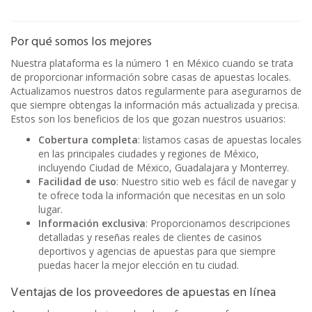
Por qué somos los mejores
Nuestra plataforma es la número 1 en México cuando se trata
de proporcionar información sobre casas de apuestas locales.
Actualizamos nuestros datos regularmente para asegurarnos de
que siempre obtengas la información más actualizada y precisa.
Estos son los beneficios de los que gozan nuestros usuarios:
Cobertura completa
: listamos casas de apuestas locales
en las principales ciudades y regiones de México,
incluyendo Ciudad de México, Guadalajara y Monterrey.
Facilidad de uso
: Nuestro sitio web es fácil de navegar y
te ofrece toda la información que necesitas en un solo
lugar.
Información exclusiva
: Proporcionamos descripciones
detalladas y reseñas reales de clientes de casinos
deportivos y agencias de apuestas para que siempre
puedas hacer la mejor elección en tu ciudad.
Ventajas de los proveedores de apuestas en línea