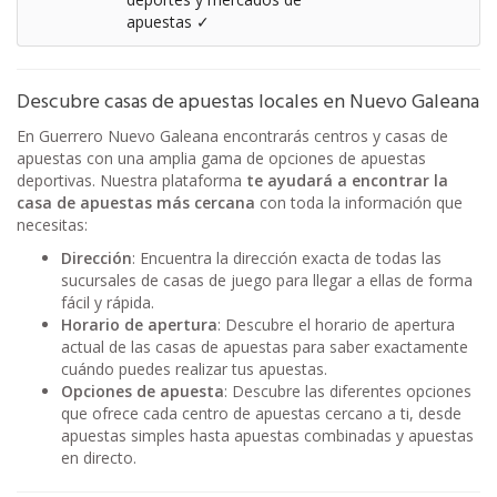
apuestas ✓
Descubre casas de apuestas locales en Nuevo Galeana
En Guerrero Nuevo Galeana encontrarás centros y casas de
apuestas con una amplia gama de opciones de apuestas
deportivas. Nuestra plataforma
te ayudará a encontrar la
casa de apuestas más cercana
con toda la información que
necesitas:
Dirección
: Encuentra la dirección exacta de todas las
sucursales de casas de juego para llegar a ellas de forma
fácil y rápida.
Horario de apertura
: Descubre el horario de apertura
actual de las casas de apuestas para saber exactamente
cuándo puedes realizar tus apuestas.
Opciones de apuesta
: Descubre las diferentes opciones
que ofrece cada centro de apuestas cercano a ti, desde
apuestas simples hasta apuestas combinadas y apuestas
en directo.