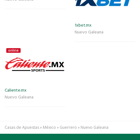
1xbet.mx
Nuevo Galeana
online
Caliente.mx
Nuevo Galeana
Casas de Apuestas
»
México
»
Guerrero
»
Nuevo Galeana