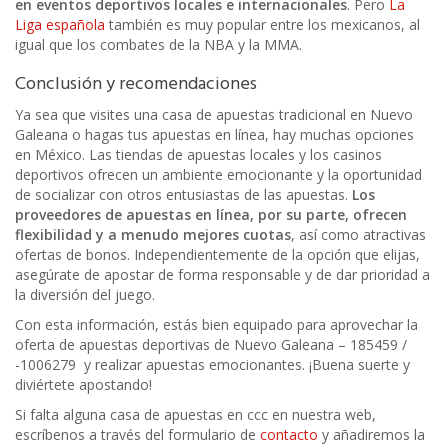
en eventos deportivos locales e internacionales
. Pero
La
Liga española
también es muy popular entre los mexicanos, al
igual que los combates de la NBA y la MMA.
Conclusión y recomendaciones
Ya sea que visites una casa de apuestas tradicional en Nuevo
Galeana o hagas tus apuestas en línea, hay muchas opciones
en México. Las tiendas de apuestas locales y los casinos
deportivos ofrecen un ambiente emocionante y la oportunidad
de socializar con otros entusiastas de las apuestas.
Los
proveedores de apuestas en línea, por su parte, ofrecen
flexibilidad y a menudo mejores cuotas
, así como atractivas
ofertas de bonos. Independientemente de la opción que elijas,
asegúrate de apostar de forma responsable y de dar prioridad a
la diversión del juego.
Con esta información, estás bien equipado para aprovechar la
oferta de apuestas deportivas de Nuevo Galeana – 185459 /
-1006279 y realizar apuestas emocionantes. ¡Buena suerte y
diviértete apostando!
Si falta alguna casa de apuestas en ccc en nuestra web,
escríbenos a través del formulario de
contacto
y añadiremos la