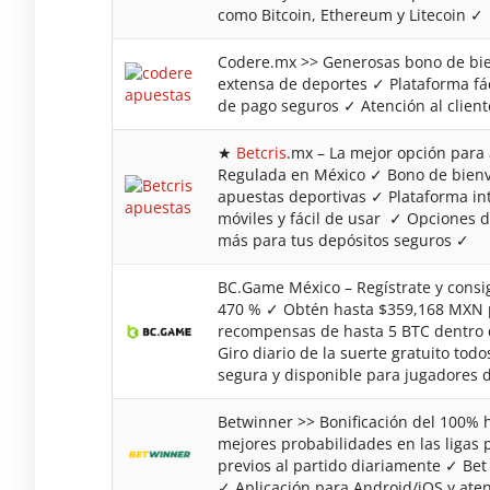
como Bitcoin, Ethereum y Litecoin ✓
Codere.mx >> Generosas bono de bi
extensa de deportes ✓ Plataforma fá
de pago seguros ✓ Atención al clien
★
Betcris
.mx – La mejor opción para
Regulada en México ✓ Bono de bienv
apuestas deportivas ✓ Plataforma int
móviles y fácil de usar ✓ Opciones 
más para tus depósitos seguros ✓
BC.Game México – Regístrate y cons
470 % ✓ Obtén hasta $359,168 MXN p
recompensas de hasta 5 BTC dentro 
Giro diario de la suerte gratuito todo
segura y disponible para jugadores 
Betwinner >> Bonificación del 100% 
mejores probabilidades en las ligas
previos al partido diariamente ✓ Bet
✓ Aplicación para Android/iOS y aten