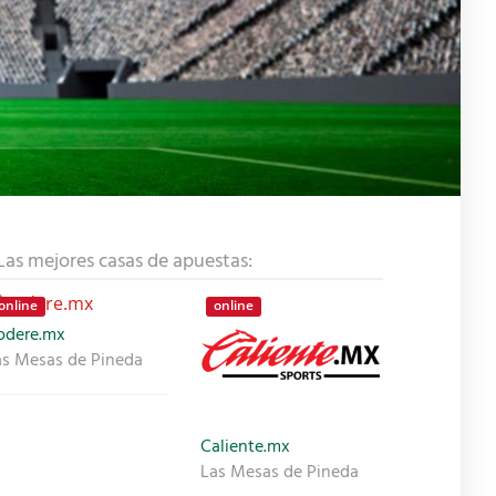
Las mejores casas de apuestas:
online
online
odere.mx
as Mesas de Pineda
Caliente.mx
Las Mesas de Pineda