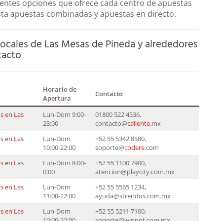
erentes opciones que ofrece cada centro de apuestas
sta apuestas combinadas y apuestas en directo.
 locales de Las Mesas de Pineda y alrededores
tacto
Horario de
Contacto
Apertura
os en Las
Lun-Dom 9:00-
01800 522 4536,
23:00
contacto@
caliente
.mx
os en Las
Lun-Dom
+52 55 5342 8580,
10:00-22:00
soporte@
codere
.com
os en Las
Lun-Dom 8:00-
+52 55 1100 7900,
0:00
atencion@playcity.com.mx
os en Las
Lun-Dom
+52 55 5565 1234,
11:00-22:00
ayuda@strendus.com.mx
os en Las
Lun-Dom
+52 55 5211 7100,
10:00-22:00
soporte@winpot.com.mx