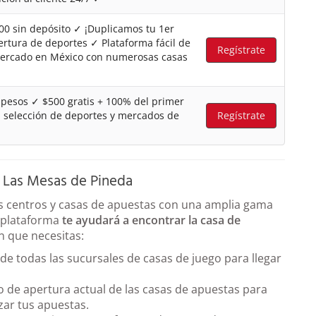
00 sin depósito ✓ ¡Duplicamos tu 1er
ertura de deportes ✓ Plataforma fácil de
Regístrate
 mercado en México con numerosas casas
 pesos ✓ $500 gratis + 100% del primer
 selección de deportes y mercados de
Regístrate
n Las Mesas de Pineda
s centros y casas de apuestas con una amplia gama
 plataforma
te ayudará a encontrar la casa de
n que necesitas:
 de todas las sucursales de casas de juego para llegar
o de apertura actual de las casas de apuestas para
ar tus apuestas.