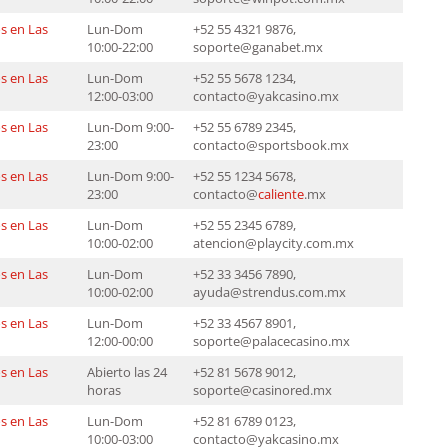
os en Las
Lun-Dom
+52 55 4321 9876,
10:00-22:00
soporte@ganabet.mx
os en Las
Lun-Dom
+52 55 5678 1234,
12:00-03:00
contacto@yakcasino.mx
os en Las
Lun-Dom 9:00-
+52 55 6789 2345,
23:00
contacto@sportsbook.mx
os en Las
Lun-Dom 9:00-
+52 55 1234 5678,
23:00
contacto@
caliente
.mx
os en Las
Lun-Dom
+52 55 2345 6789,
10:00-02:00
atencion@playcity.com.mx
os en Las
Lun-Dom
+52 33 3456 7890,
10:00-02:00
ayuda@strendus.com.mx
os en Las
Lun-Dom
+52 33 4567 8901,
12:00-00:00
soporte@palacecasino.mx
os en Las
Abierto las 24
+52 81 5678 9012,
horas
soporte@casinored.mx
os en Las
Lun-Dom
+52 81 6789 0123,
10:00-03:00
contacto@yakcasino.mx