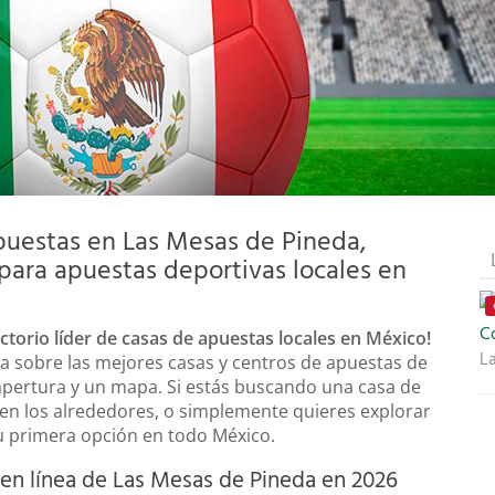
puestas en Las Mesas de Pineda,
para apuestas deportivas locales en
C
ectorio líder de casas de apuestas locales en México!
L
a sobre las mejores casas y centros de apuestas de
 apertura y un mapa. Si estás buscando una casa de
en los alrededores, o simplemente quieres explorar
u primera opción en todo México.
en línea de Las Mesas de Pineda en 2026