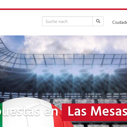
Ciudade
puestas en
Las Mesas