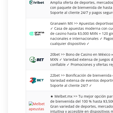
Amplia oferta de deportes, mercados
con paquete de bienvenida de hasta 
Soporte al cliente 24/7 y pagos segu
Granawin MX >> Apuestas deportiva
✓ Casa de apuestas moderna con cuot
de casino hasta $3,000 MXN + 120 gi
nacionales e internacionales ✓ Pagos
cualquier dispositivo ✓
20bet >> Bono de Casino en México »
MXN ✓ Variedad extensa de juegos d
confiable ✓ Promociones y ofertas r
22bet >> Bonificación de bienvenid
Variedad extensa de eventos deporti
Soporte al cliente 24/7 ✓
★ Melbet.mx >> Tu mejor opción par
de bienvenida del 100 % hasta $3,5
Gran variedad de deportes, mercados
intuitiva y accesible en dispositivo