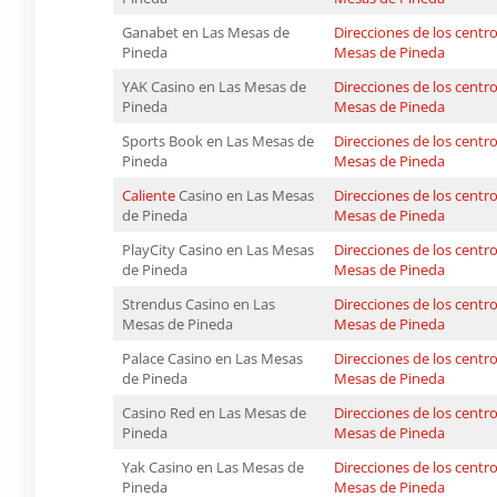
Ganabet en Las Mesas de
Direcciones de los centr
Pineda
Mesas de Pineda
YAK Casino en Las Mesas de
Direcciones de los centr
Pineda
Mesas de Pineda
Sports Book en Las Mesas de
Direcciones de los centr
Pineda
Mesas de Pineda
Caliente
Casino en Las Mesas
Direcciones de los centr
de Pineda
Mesas de Pineda
PlayCity Casino en Las Mesas
Direcciones de los centr
de Pineda
Mesas de Pineda
Strendus Casino en Las
Direcciones de los centr
Mesas de Pineda
Mesas de Pineda
Palace Casino en Las Mesas
Direcciones de los centr
de Pineda
Mesas de Pineda
Casino Red en Las Mesas de
Direcciones de los centr
Pineda
Mesas de Pineda
Yak Casino en Las Mesas de
Direcciones de los centr
Pineda
Mesas de Pineda