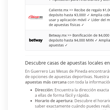
Caliente.mx >> Recibe de regalo $1,0
depósito hasta $3,000! ✓ Amplia cob
usar y aplicación móvil ✓ Líder del
de apuestas físicas ✓​
Betway.mx >> Bonificación de $4,000
depósito hasta $4,000 MXN ✓ Amplia
apuestas ✓
Descubre casas de apuestas locales e
En Guerrero Las Mesas de Pineda encontrará
de opciones de apuestas deportivas. Nuestra
apuestas más cercana
con toda la informació
Dirección
: Encuentra la dirección exacta
a ellas de forma fácil y rápida.
Horario de apertura
: Descubre el horari
saber exactamente cuándo puedes realiz