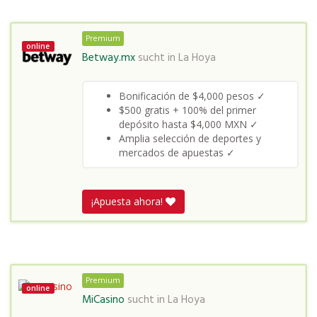
Premium
online
Betway.mx
sucht in
La Hoya
Bonificación de $4,000 pesos ✓
$500 gratis + 100% del primer
depósito hasta $4,000 MXN ✓
Amplia selección de deportes y
mercados de apuestas ✓
¡Apuesta ahora!
Premium
online
MiCasino
sucht in
La Hoya