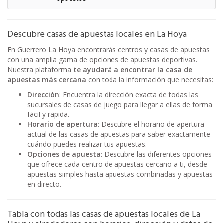
Descubre casas de apuestas locales en La Hoya
En Guerrero La Hoya encontrarás centros y casas de apuestas
con una amplia gama de opciones de apuestas deportivas.
Nuestra plataforma
te ayudará a encontrar la casa de
apuestas más cercana
con toda la información que necesitas:
Dirección
: Encuentra la dirección exacta de todas las
sucursales de casas de juego para llegar a ellas de forma
fácil y rápida.
Horario de apertura
: Descubre el horario de apertura
actual de las casas de apuestas para saber exactamente
cuándo puedes realizar tus apuestas.
Opciones de apuesta
: Descubre las diferentes opciones
que ofrece cada centro de apuestas cercano a ti, desde
apuestas simples hasta apuestas combinadas y apuestas
en directo.
Tabla con todas las casas de apuestas locales de La