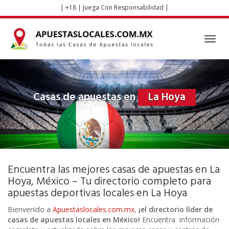
Skip
| +18 | Juega Con Responsabilidad |
to
main
content
Toggl
navig
Casas de apuestas en
La Hoya
Encuentra las mejores casas de apuestas en La
Hoya, México – Tu directorio completo para
apuestas deportivas locales en La Hoya
Bienvenido a
Apuestaslocales.com.mx
,
¡el directorio líder de
casas de apuestas locales en México!
Encuentra información