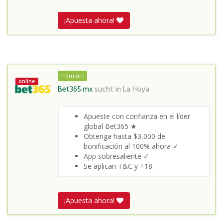
¡Apuesta ahora!
Premium
online
Bet365.mx
sucht in
La Hoya
Apueste con confianza en el líder
global Bet365 ★
Obtenga hasta $3,000 de
bonificación al 100% ahora ✓
App sobresaliente ✓
Se aplican T&C y +18.
¡Apuesta ahora!