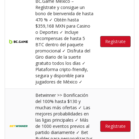
BC.Game México –
Regístrate y consigue un
bono de bienvenida de hasta
470 % ✓ Obtén hasta
$359,168 MXN para Casino
o Deportes ✓ Incluye
recompensas de hasta 5
Regístrate
BTC dentro del paquete
promocional ✓ Disfruta del
Giro diario de la suerte
gratuito todos los días ✓
Plataforma cripto-friendly,
segura y disponible para
jugadores de México ✓
Betwinner >> Bonificación
del 100% hasta $130 y
muchas más ofertas ✓ Las
mejores probabilidades en
las ligas principales ✓ Más
de 1000 eventos previos al
Regístrate
partido diariamente ✓ Bet
Builder para personalizar tus