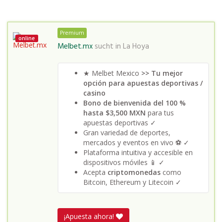
Premium
online
Melbet.mx
sucht in
La Hoya
★ Melbet Mexico
>> Tu mejor
opción para apuestas deportivas /
casino
Bono de bienvenida del 100 %
hasta $3,500 MXN
para tus
apuestas deportivas ✓
Gran variedad de deportes,
mercados y eventos en vivo ⚽️ ✓
Plataforma intuitiva y accesible en
dispositivos móviles 📱 ✓
Acepta
criptomonedas
como
Bitcoin, Ethereum y Litecoin ✓
¡Apuesta ahora!