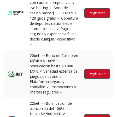
con cuotas competitivas y
live betting ✓ Bono de
casino hasta $3,000 MXN +
Regístrate
120 giros gratis ✓ Cobertura
de deportes nacionales e
internacionales ✓ Pagos
seguros y experiencia fluida
desde cualquier dispositivo
✓
20bet >> Bono de Casino en
México » 100% de
bonificación hasta $3,000
MXN ✓ Variedad extensa de
Regístrate
juegos de casino ✓
Plataforma segura y
confiable ✓ Promociones y
ofertas regulares ✓
22bet >> Bonificación de
bienvenida del 100% >>
Hasta $2,500 MXN ✓