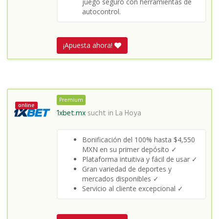
juego seguro con herramientas de
autocontrol.
¡Apuesta ahora!
Premium
online
1xbet.mx
sucht in
La Hoya
Bonificación del 100% hasta $4,550
MXN en su primer depósito ✓
Plataforma intuitiva y fácil de usar ✓
Gran variedad de deportes y
mercados disponibles ✓
Servicio al cliente excepcional ✓