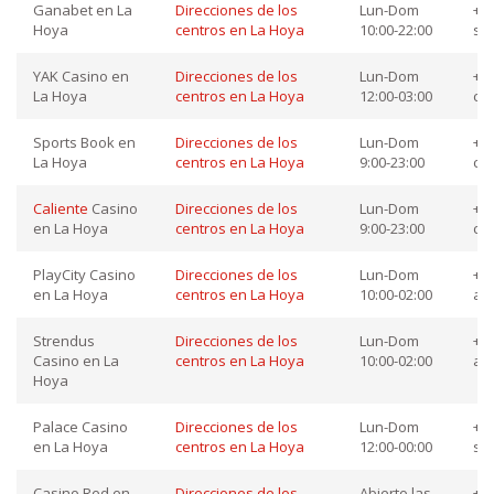
Ganabet en La
Direcciones de los
Lun-Dom
+52
Hoya
centros en La Hoya
10:00-22:00
so
YAK Casino en
Direcciones de los
Lun-Dom
+52
La Hoya
centros en La Hoya
12:00-03:00
co
Sports Book en
Direcciones de los
Lun-Dom
+52
La Hoya
centros en La Hoya
9:00-23:00
co
Caliente
Casino
Direcciones de los
Lun-Dom
+52
en La Hoya
centros en La Hoya
9:00-23:00
co
PlayCity Casino
Direcciones de los
Lun-Dom
+52
en La Hoya
centros en La Hoya
10:00-02:00
at
Strendus
Direcciones de los
Lun-Dom
+52
Casino en La
centros en La Hoya
10:00-02:00
ay
Hoya
Palace Casino
Direcciones de los
Lun-Dom
+52
en La Hoya
centros en La Hoya
12:00-00:00
so
Casino Red en
Direcciones de los
Abierto las
+52