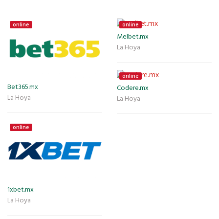
online
online
Melbet.mx
La Hoya
online
Bet365.mx
Codere.mx
La Hoya
La Hoya
online
1xbet.mx
La Hoya