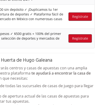
00 sin depósito ✓ ¡Duplicamos tu 1er
ertura de deportes ✓ Plataforma fácil de
Regístrate
 mercado en México con numerosas casas
 pesos ✓ $500 gratis + 100% del primer
 selección de deportes y mercados de
Regístrate
n Huerta de Hugo Galeana
arás centros y casas de apuestas con una amplia
uestra plataforma
te ayudará a encontrar la casa de
n que necesitas:
 de todas las sucursales de casas de juego para llegar
o de apertura actual de las casas de apuestas para
ar tus apuestas.