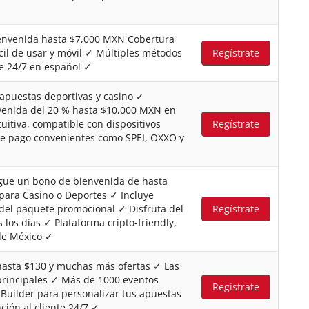
envenida hasta $7,000 MXN Cobertura
cil de usar y móvil ✓ Múltiples métodos
Regístrate
te 24/7 en español ✓
 apuestas deportivas y casino ✓
enida del 20 % hasta $10,000 MXN en
uitiva, compatible con dispositivos
Regístrate
de pago convenientes como SPEI, OXXO y
igue un bono de bienvenida de hasta
ara Casino o Deportes ✓ Incluye
del paquete promocional ✓ Disfruta del
Regístrate
s los días ✓ Plataforma cripto-friendly,
de México ✓
hasta $130 y muchas más ofertas ✓ Las
 principales ✓ Más de 1000 eventos
Regístrate
 Builder para personalizar tus apuestas
ción al cliente 24/7 ✓