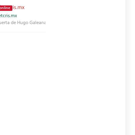
online
etcris.mx
uerta de Hugo Galeana