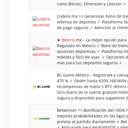
como Bitcoin, Ethereum y Litecoin ✓
Codere.mx >> Generosas bono de bi
extensa de deportes ✓ Plataforma fá
de pago seguros ✓ Atención al clien
★
Betcris
.mx – La mejor opción para
Regulada en México ✓ Bono de bienv
apuestas deportivas ✓ Plataforma int
móviles y fácil de usar ✓ Opciones 
más para tus depósitos seguros ✓
BC.Game México – Regístrate y cons
470 % ✓ Obtén hasta $359,168 MXN p
recompensas de hasta 5 BTC dentro 
Giro diario de la suerte gratuito todo
segura y disponible para jugadores 
Betwinner >> Bonificación del 100% 
mejores probabilidades en las ligas
previos al partido diariamente ✓ Bet
✓ Aplicación para Android/iOS y aten