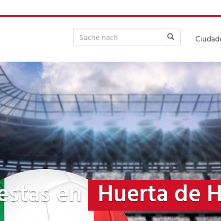
Ciudade
estas en
Huerta de 