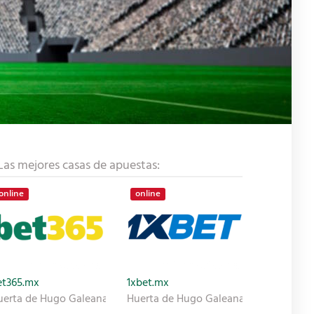
Las mejores casas de apuestas:
online
online
et365.mx
1xbet.mx
uerta de Hugo Galeana
Huerta de Hugo Galeana