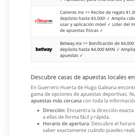
Caliente.mx >> Recibe de regalo $1,0
depósito hasta $3,000! ✓ Amplia cob
usar y aplicación móvil ✓ Líder del
de apuestas físicas ✓​
Betway.mx >> Bonificación de $4,000
depósito hasta $4,000 MXN ✓ Amplia
apuestas ✓
Descubre casas de apuestas locales e
En Guerrero Huerta de Hugo Galeana encontr
gama de opciones de apuestas deportivas. N
apuestas más cercana
con toda la informació
Dirección
: Encuentra la dirección exacta
a ellas de forma fácil y rápida.
Horario de apertura
: Descubre el horari
saber exactamente cuándo puedes realiz