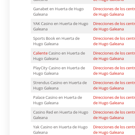
Ganabet en Huerta de Hugo
Direcciones de los cent
Galeana
de Hugo Galeana
YAK Casino en Huerta de Hugo
Direcciones de los cent
Galeana
de Hugo Galeana
Sports Book en Huerta de
Direcciones de los cent
Hugo Galeana
de Hugo Galeana
Caliente
Casino en Huerta de
Direcciones de los cent
Hugo Galeana
de Hugo Galeana
PlayCity Casino en Huerta de
Direcciones de los cent
Hugo Galeana
de Hugo Galeana
Strendus Casino en Huerta de
Direcciones de los cent
Hugo Galeana
de Hugo Galeana
Palace Casino en Huerta de
Direcciones de los cent
Hugo Galeana
de Hugo Galeana
Casino Red en Huerta de Hugo
Direcciones de los cent
Galeana
de Hugo Galeana
Yak Casino en Huerta de Hugo
Direcciones de los cent
Galeana
de Hugo Galeana