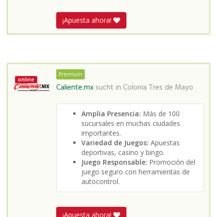
¡Apuesta ahora!
Premium
online
Caliente.mx
sucht in
Colonia Tres de Mayo
Amplia Presencia:
Más de 100
sucursales en muchas ciudades
importantes.
Variedad de Juegos:
Apuestas
deportivas, casino y bingo.
Juego Responsable:
Promoción del
juego seguro con herramientas de
autocontrol.
¡Apuesta ahora!