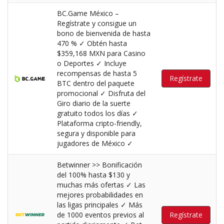
BC.Game México –
Regístrate y consigue un
bono de bienvenida de hasta
470 % ✓ Obtén hasta
$359,168 MXN para Casino
o Deportes ✓ Incluye
recompensas de hasta 5
Regístrate
BTC dentro del paquete
promocional ✓ Disfruta del
Giro diario de la suerte
gratuito todos los días ✓
Plataforma cripto-friendly,
segura y disponible para
jugadores de México ✓
Betwinner >> Bonificación
del 100% hasta $130 y
muchas más ofertas ✓ Las
mejores probabilidades en
las ligas principales ✓ Más
de 1000 eventos previos al
Regístrate