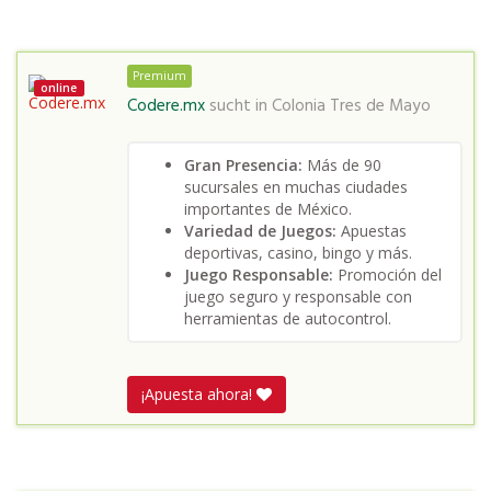
Premium
online
Codere.mx
sucht in
Colonia Tres de Mayo
Gran Presencia:
Más de 90
sucursales en muchas ciudades
importantes de México.
Variedad de Juegos:
Apuestas
deportivas, casino, bingo y más.
Juego Responsable:
Promoción del
juego seguro y responsable con
herramientas de autocontrol.
¡Apuesta ahora!