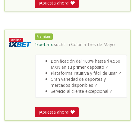
¡Apuesta ahora!
Premium
online
1xbet.mx
sucht in
Colonia Tres de Mayo
Bonificación del 100% hasta $4,550
MXN en su primer depósito ✓
Plataforma intuitiva y fácil de usar ✓
Gran variedad de deportes y
mercados disponibles ✓
Servicio al cliente excepcional ✓
¡Apuesta ahora!