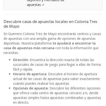
apuestas ✓
Descubre casas de apuestas locales en Colonia Tres
de Mayo
En Guerrero Colonia Tres de Mayo encontrarás centros y casas
de apuestas con una amplia gama de opciones de apuestas
deportivas. Nuestra plataforma
te ayudará a encontrar la
casa de apuestas más cercana
con toda la información que
necesitas:
Dirección
: Encuentra la dirección exacta de todas las
sucursales de casas de juego para llegar a ellas de forma
fácil y rápida.
Horario de apertura
: Descubre el horario de apertura
actual de las casas de apuestas para saber exactamente
cuándo puedes realizar tus apuestas.
Opciones de apuesta
: Descubre las diferentes opciones
que ofrece cada centro de apuestas cercano a ti, desde
apuestas simples hasta apuestas combinadas y apuestas
en directo.