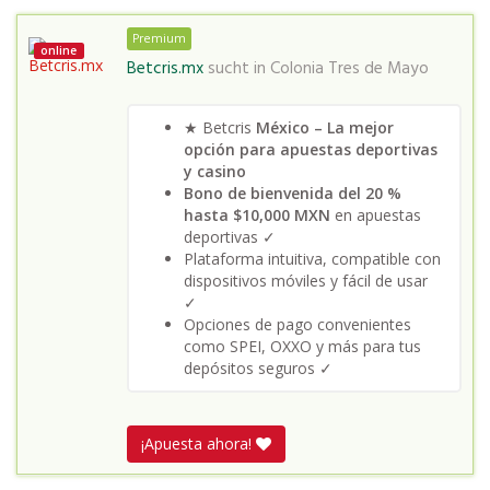
Premium
online
Betcris.mx
sucht in
Colonia Tres de Mayo
★ Betcris
México – La mejor
opción para apuestas deportivas
y casino
Bono de bienvenida del 20 %
hasta $10,000 MXN
en apuestas
deportivas ✓
Plataforma intuitiva, compatible con
dispositivos móviles y fácil de usar
✓
Opciones de pago convenientes
como SPEI, OXXO y más para tus
depósitos seguros ✓
¡Apuesta ahora!