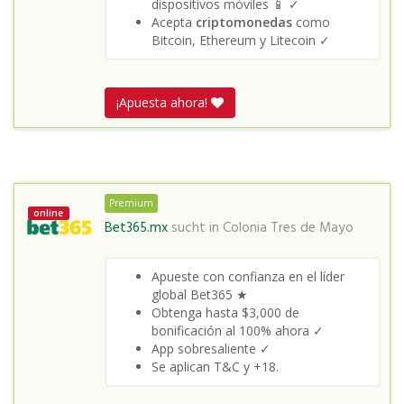
dispositivos móviles 📱 ✓
Acepta
criptomonedas
como
Bitcoin, Ethereum y Litecoin ✓
¡Apuesta ahora!
Premium
online
Bet365.mx
sucht in
Colonia Tres de Mayo
Apueste con confianza en el líder
global Bet365 ★
Obtenga hasta $3,000 de
bonificación al 100% ahora ✓
App sobresaliente ✓
Se aplican T&C y +18.