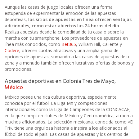
Aunque las casas de juego locales ofrecen una forma
estupenda de experimentar la emoción de las apuestas
deportivas,
los sitios de apuestas en línea ofrecen ventajas
adicionales, como estar abiertos las 24 horas del día
.
Realiza apuestas desde la comodidad de tu casa o sobre la
marcha con tu smartphone. Los proveedores de apuestas en
línea más conocidos, como
Bet365
, William Hill, Caliente y
Codere
, ofrecen cuotas atractivas y una amplia gama de
opciones de apuestas, sumando a las casas de apuestas de tu
zona y a menudo también ofrecen lucrativas ofertas de bonos y
promociones.
Apuestas deportivas en Colonia Tres de Mayo,
México
México posee una rica cultura deportiva, especialmente
conocida por el fútbol. La Liga MX y competiciones
internacionales como la Liga de Campeones de la CONCACAF,
en la que compiten clubes de México y Centroamérica, atraen a
muchos aficionados. La selección mexicana, conocida como «El
Tri», tiene una orgullosa historia e inspira a los aficionados al
fútbol de todo el país. Las casas de apuestas y los centros de