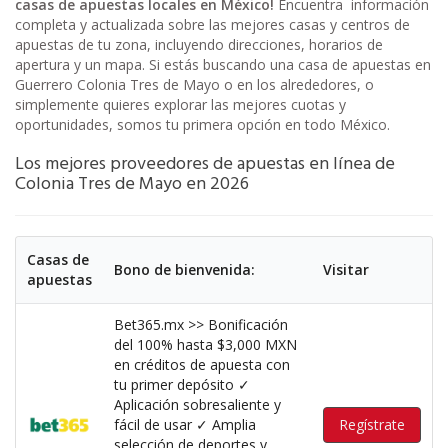
casas de apuestas locales en México!
Encuentra información
completa y actualizada sobre las mejores casas y centros de
apuestas de tu zona, incluyendo direcciones, horarios de
apertura y un mapa. Si estás buscando una casa de apuestas en
Guerrero Colonia Tres de Mayo o en los alrededores, o
simplemente quieres explorar las mejores cuotas y
oportunidades, somos tu primera opción en todo México.
Los mejores proveedores de apuestas en línea de
Colonia Tres de Mayo en 2026
Casas de
Bono de bienvenida:
Visitar
apuestas
Bet365.mx >> Bonificación
del 100% hasta $3,000 MXN
en créditos de apuesta con
tu primer depósito ✓
Aplicación sobresaliente y
fácil de usar ✓ Amplia
Regístrate
selección de deportes y