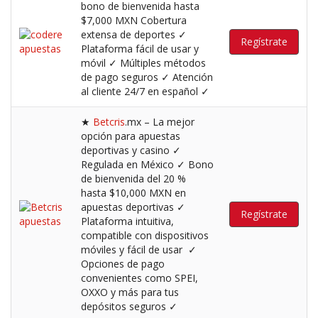
bono de bienvenida hasta
$7,000 MXN Cobertura
extensa de deportes ✓
Regístrate
Plataforma fácil de usar y
móvil ✓ Múltiples métodos
de pago seguros ✓ Atención
al cliente 24/7 en español ✓
★
Betcris
.mx – La mejor
opción para apuestas
deportivas y casino ✓
Regulada en México ✓ Bono
de bienvenida del 20 %
hasta $10,000 MXN en
apuestas deportivas ✓
Regístrate
Plataforma intuitiva,
compatible con dispositivos
móviles y fácil de usar ✓
Opciones de pago
convenientes como SPEI,
OXXO y más para tus
depósitos seguros ✓