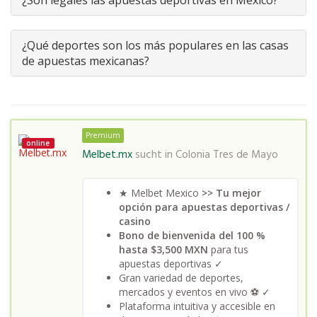
¿Son legales las apuestas deportivas en México?
¿Qué deportes son los más populares en las casas
de apuestas mexicanas?
Premium
online
Melbet.mx
sucht in
Colonia Tres de Mayo
★ Melbet Mexico
>> Tu mejor
opción para apuestas deportivas /
casino
Bono de bienvenida del 100 %
hasta $3,500 MXN
para tus
apuestas deportivas ✓
Gran variedad de deportes,
mercados y eventos en vivo ⚽️ ✓
Plataforma intuitiva y accesible en