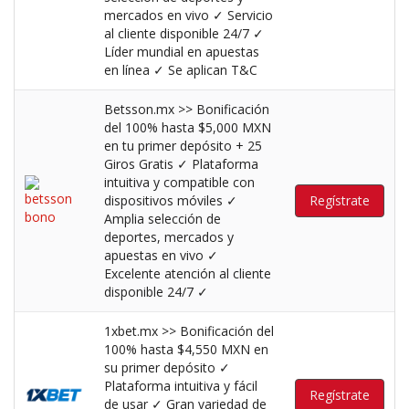
mercados en vivo ✓ Servicio
al cliente disponible 24/7 ✓
Líder mundial en apuestas
en línea ✓ Se aplican T&C
Betsson.mx >> Bonificación
del 100% hasta $5,000 MXN
en tu primer depósito + 25
Giros Gratis ✓ Plataforma
intuitiva y compatible con
dispositivos móviles ✓
Regístrate
Amplia selección de
deportes, mercados y
apuestas en vivo ✓
Excelente atención al cliente
disponible 24/7 ✓
1xbet.mx >> Bonificación del
100% hasta $4,550 MXN en
su primer depósito ✓
Plataforma intuitiva y fácil
Regístrate
de usar ✓ Gran variedad de