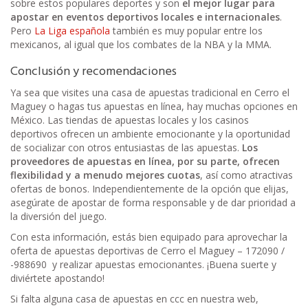
sobre estos populares deportes y son
el mejor lugar para
apostar en eventos deportivos locales e internacionales
.
Pero
La Liga española
también es muy popular entre los
mexicanos, al igual que los combates de la NBA y la MMA.
Conclusión y recomendaciones
Ya sea que visites una casa de apuestas tradicional en Cerro el
Maguey o hagas tus apuestas en línea, hay muchas opciones en
México. Las tiendas de apuestas locales y los casinos
deportivos ofrecen un ambiente emocionante y la oportunidad
de socializar con otros entusiastas de las apuestas.
Los
proveedores de apuestas en línea, por su parte, ofrecen
flexibilidad y a menudo mejores cuotas
, así como atractivas
ofertas de bonos. Independientemente de la opción que elijas,
asegúrate de apostar de forma responsable y de dar prioridad a
la diversión del juego.
Con esta información, estás bien equipado para aprovechar la
oferta de apuestas deportivas de Cerro el Maguey – 172090 /
-988690 y realizar apuestas emocionantes. ¡Buena suerte y
diviértete apostando!
Si falta alguna casa de apuestas en ccc en nuestra web,