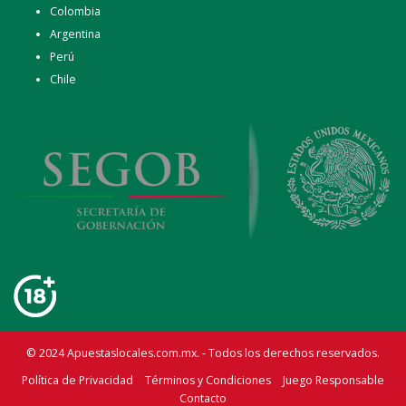
Colombia
Argentina
Perú
Chile
© 2024 Apuestaslocales.com.mx. - Todos los derechos reservados.
Política de Privacidad
Términos y Condiciones
Juego Responsable
Contacto