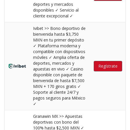
deportes y mercados
disponibles ✓ Servicio al
cliente excepcional ✓
Ivibet >> Bono deportivo de
bienvenida hasta $3,750
MXN en tu primer depósito
✓ Plataforma moderna y
compatible con dispositivos
móviles ✓ Amplia oferta de
deportes, mercados y
Regístrate
apuestas en vivo ✓ Casino
disponible con paquete de
bienvenida de hasta $7,500
MXN + 170 giros gratis ✓
Soporte al cliente 24/7 y
pagos seguros para México
✓
Granawin MX >> Apuestas
deportivas con bono del
100% hasta $2,500 MXN ✓