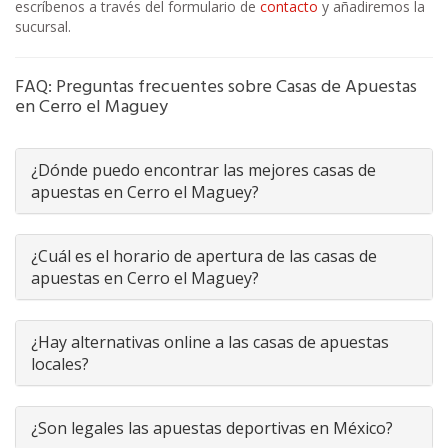
escríbenos a través del formulario de
contacto
y añadiremos la
sucursal.
FAQ: Preguntas frecuentes sobre Casas de Apuestas
en Cerro el Maguey
¿Dónde puedo encontrar las mejores casas de
apuestas en Cerro el Maguey?
¿Cuál es el horario de apertura de las casas de
apuestas en Cerro el Maguey?
¿Hay alternativas online a las casas de apuestas
locales?
¿Son legales las apuestas deportivas en México?