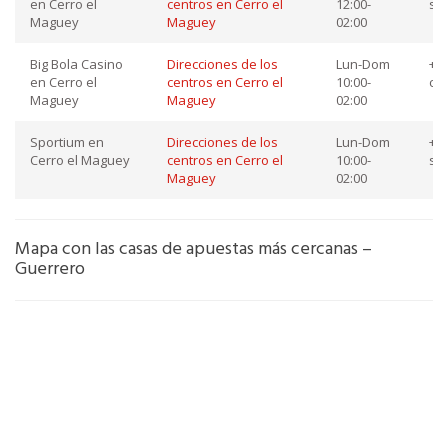
en Cerro el
centros en Cerro el
12:00-
so
Maguey
Maguey
02:00
Big Bola Casino
Direcciones de los
Lun-Dom
+52
en Cerro el
centros en Cerro el
10:00-
co
Maguey
Maguey
02:00
Sportium en
Direcciones de los
Lun-Dom
+52
Cerro el Maguey
centros en Cerro el
10:00-
so
Maguey
02:00
Mapa con las casas de apuestas más cercanas –
Guerrero