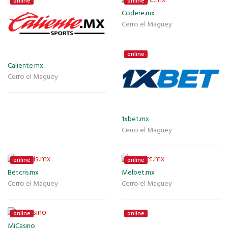
online
online
Codere.mx
Cerro el Maguey
online
Caliente.mx
Cerro el Maguey
1xbet.mx
Cerro el Maguey
online
online
Betcris.mx
Melbet.mx
Cerro el Maguey
Cerro el Maguey
online
online
MiCasino