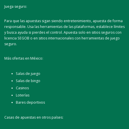
Juega seguro:
Para que las apuestas sigan siendo entretenimiento, apuesta de forma
responsable. Usa las herramientas de las plataformas, establece límites
y busca ayuda si pierdes el control. Apuesta solo en sitios seguros con
licencia SEGOB o en sitios internacionales con herramientas de juego
seguro.
Más ofertas en México:
Salas de juego
Salas de bingo
Casinos
Loterías
Bares deportivos
Casas de apuestas en otros países: