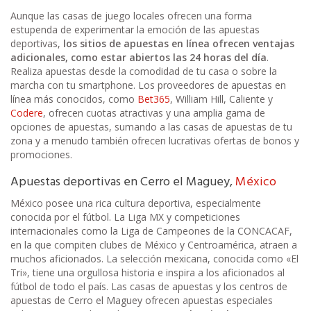
Aunque las casas de juego locales ofrecen una forma
estupenda de experimentar la emoción de las apuestas
deportivas,
los sitios de apuestas en línea ofrecen ventajas
adicionales, como estar abiertos las 24 horas del día
.
Realiza apuestas desde la comodidad de tu casa o sobre la
marcha con tu smartphone. Los proveedores de apuestas en
línea más conocidos, como
Bet365
, William Hill, Caliente y
Codere
, ofrecen cuotas atractivas y una amplia gama de
opciones de apuestas, sumando a las casas de apuestas de tu
zona y a menudo también ofrecen lucrativas ofertas de bonos y
promociones.
Apuestas deportivas en Cerro el Maguey,
México
México posee una rica cultura deportiva, especialmente
conocida por el fútbol. La Liga MX y competiciones
internacionales como la Liga de Campeones de la CONCACAF,
en la que compiten clubes de México y Centroamérica, atraen a
muchos aficionados. La selección mexicana, conocida como «El
Tri», tiene una orgullosa historia e inspira a los aficionados al
fútbol de todo el país. Las casas de apuestas y los centros de
apuestas de Cerro el Maguey ofrecen apuestas especiales