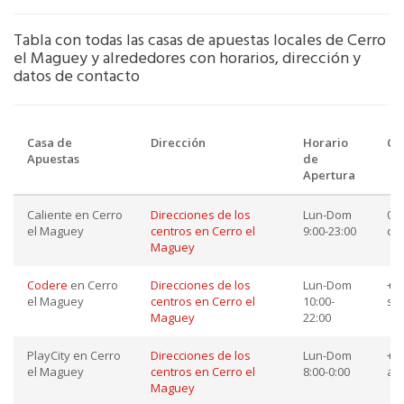
Tabla con todas las casas de apuestas locales de Cerro
el Maguey y alrededores con horarios, dirección y
datos de contacto
Casa de
Dirección
Horario
Co
Apuestas
de
Apertura
Caliente en Cerro
Direcciones de los
Lun-Dom
018
el Maguey
centros en Cerro el
9:00-23:00
co
Maguey
Codere
en Cerro
Direcciones de los
Lun-Dom
+52
el Maguey
centros en Cerro el
10:00-
so
Maguey
22:00
PlayCity en Cerro
Direcciones de los
Lun-Dom
+52
el Maguey
centros en Cerro el
8:00-0:00
at
Maguey