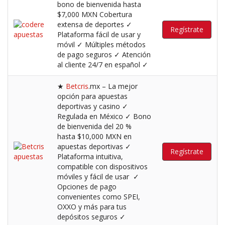
bono de bienvenida hasta
$7,000 MXN Cobertura
extensa de deportes ✓
Regístrate
Plataforma fácil de usar y
móvil ✓ Múltiples métodos
de pago seguros ✓ Atención
al cliente 24/7 en español ✓
★
Betcris
.mx – La mejor
opción para apuestas
deportivas y casino ✓
Regulada en México ✓ Bono
de bienvenida del 20 %
hasta $10,000 MXN en
apuestas deportivas ✓
Regístrate
Plataforma intuitiva,
compatible con dispositivos
móviles y fácil de usar ✓
Opciones de pago
convenientes como SPEI,
OXXO y más para tus
depósitos seguros ✓