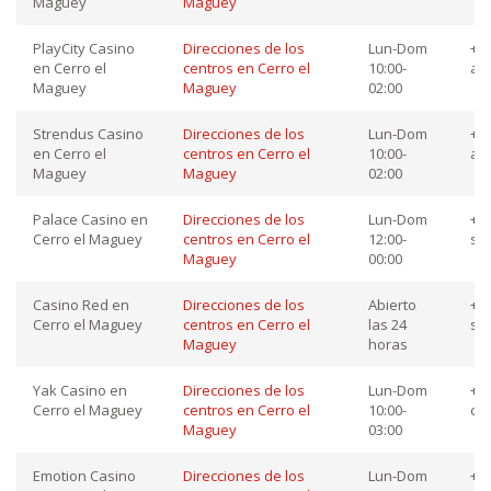
Maguey
Maguey
PlayCity Casino
Direcciones de los
Lun-Dom
+52
en Cerro el
centros en Cerro el
10:00-
at
Maguey
Maguey
02:00
Strendus Casino
Direcciones de los
Lun-Dom
+52
en Cerro el
centros en Cerro el
10:00-
ay
Maguey
Maguey
02:00
Palace Casino en
Direcciones de los
Lun-Dom
+52
Cerro el Maguey
centros en Cerro el
12:00-
so
Maguey
00:00
Casino Red en
Direcciones de los
Abierto
+52
Cerro el Maguey
centros en Cerro el
las 24
so
Maguey
horas
Yak Casino en
Direcciones de los
Lun-Dom
+52
Cerro el Maguey
centros en Cerro el
10:00-
co
Maguey
03:00
Emotion Casino
Direcciones de los
Lun-Dom
+52