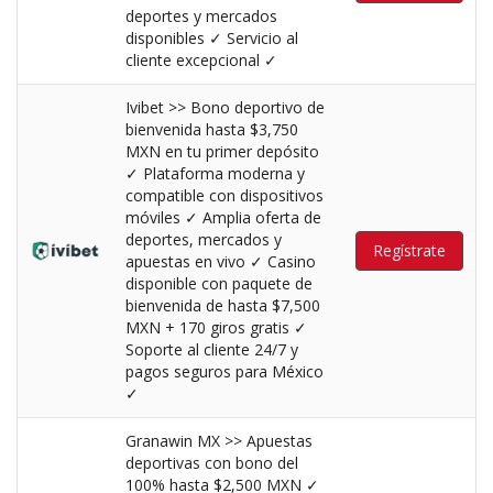
deportes y mercados
disponibles ✓ Servicio al
cliente excepcional ✓
Ivibet >> Bono deportivo de
bienvenida hasta $3,750
MXN en tu primer depósito
✓ Plataforma moderna y
compatible con dispositivos
móviles ✓ Amplia oferta de
deportes, mercados y
Regístrate
apuestas en vivo ✓ Casino
disponible con paquete de
bienvenida de hasta $7,500
MXN + 170 giros gratis ✓
Soporte al cliente 24/7 y
pagos seguros para México
✓
Granawin MX >> Apuestas
deportivas con bono del
100% hasta $2,500 MXN ✓