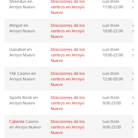
Strendus en
Direcciones de los
Lun-Dom
+52
Arroyo Nuevo
centros en Arroyo
11:00-22:00
ay
Nuevo
Winpot en
Direcciones de los
Lun-Dom
+52
Arroyo Nuevo
centros en Arroyo
10:00-22:00
so
Nuevo
Ganabet en
Direcciones de los
Lun-Dom
+52
Arroyo Nuevo
centros en Arroyo
10:00-22:00
so
Nuevo
YAK Casino en
Direcciones de los
Lun-Dom
+52
Arroyo Nuevo
centros en Arroyo
12:00-03:00
co
Nuevo
Sports Book en
Direcciones de los
Lun-Dom
+52
Arroyo Nuevo
centros en Arroyo
9:00-23:00
co
Nuevo
Caliente
Casino
Direcciones de los
Lun-Dom
+52
en Arroyo Nuevo
centros en Arroyo
9:00-23:00
co
Nuevo