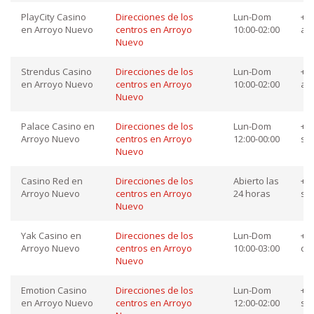
PlayCity Casino
Direcciones de los
Lun-Dom
+52
en Arroyo Nuevo
centros en Arroyo
10:00-02:00
at
Nuevo
Strendus Casino
Direcciones de los
Lun-Dom
+52
en Arroyo Nuevo
centros en Arroyo
10:00-02:00
ay
Nuevo
Palace Casino en
Direcciones de los
Lun-Dom
+52
Arroyo Nuevo
centros en Arroyo
12:00-00:00
so
Nuevo
Casino Red en
Direcciones de los
Abierto las
+52
Arroyo Nuevo
centros en Arroyo
24 horas
so
Nuevo
Yak Casino en
Direcciones de los
Lun-Dom
+52
Arroyo Nuevo
centros en Arroyo
10:00-03:00
co
Nuevo
Emotion Casino
Direcciones de los
Lun-Dom
+52
en Arroyo Nuevo
centros en Arroyo
12:00-02:00
so