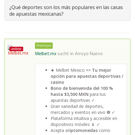
¿Qué deportes son los más populares en las casas
de apuestas mexicanas?
Premium
online
Melbet.mx
sucht in
Arroyo Nuevo
★ Melbet Mexico
>> Tu mejor
opción para apuestas deportivas /
casino
Bono de bienvenida del 100 %
hasta $3,500 MXN
para tus
apuestas deportivas ✓
Gran variedad de deportes,
mercados y eventos en vivo ⚽️ ✓
Plataforma intuitiva y accesible en
dispositivos móviles 📱 ✓
Acepta
criptomonedas
como