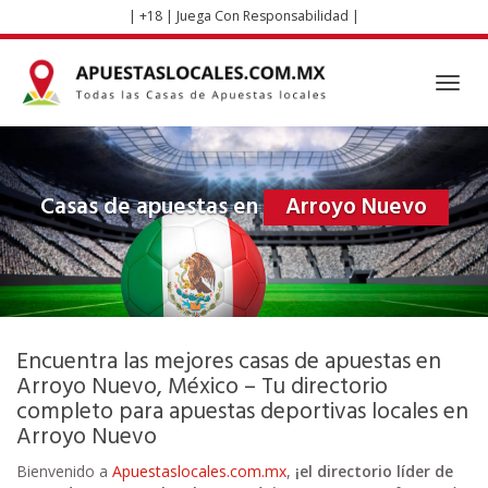
Skip
| +18 | Juega Con Responsabilidad |
to
main
content
Toggl
navig
Casas de apuestas en
Arroyo Nuevo
Encuentra las mejores casas de apuestas en
Arroyo Nuevo, México – Tu directorio
completo para apuestas deportivas locales en
Arroyo Nuevo
Bienvenido a
Apuestaslocales.com.mx
,
¡el directorio líder de