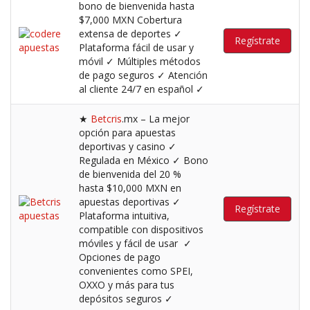
bono de bienvenida hasta
$7,000 MXN Cobertura
extensa de deportes ✓
Regístrate
Plataforma fácil de usar y
móvil ✓ Múltiples métodos
de pago seguros ✓ Atención
al cliente 24/7 en español ✓
★
Betcris
.mx – La mejor
opción para apuestas
deportivas y casino ✓
Regulada en México ✓ Bono
de bienvenida del 20 %
hasta $10,000 MXN en
apuestas deportivas ✓
Regístrate
Plataforma intuitiva,
compatible con dispositivos
móviles y fácil de usar ✓
Opciones de pago
convenientes como SPEI,
OXXO y más para tus
depósitos seguros ✓