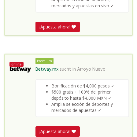
mercados y apuestas en vivo ✓
¡Apuesta ahora!
Premium
online
Betway.mx
sucht in
Arroyo Nuevo
Bonificación de $4,000 pesos ✓
$500 gratis + 100% del primer
depósito hasta $4,000 MXN ✓
Amplia selección de deportes y
mercados de apuestas ✓
¡Apuesta ahora!