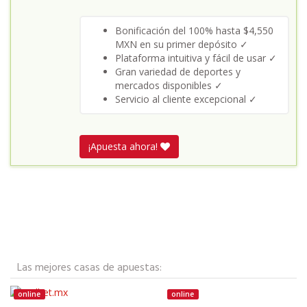
Bonificación del 100% hasta $4,550
MXN en su primer depósito ✓
Plataforma intuitiva y fácil de usar ✓
Gran variedad de deportes y
mercados disponibles ✓
Servicio al cliente excepcional ✓
¡Apuesta ahora!
Las mejores casas de apuestas:
online
online