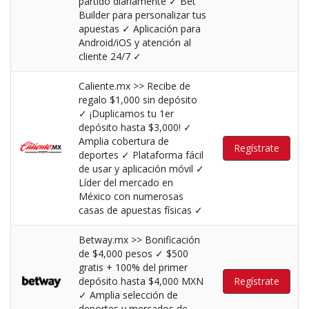
partido diariamente ✓ Bet
Builder para personalizar tus
apuestas ✓ Aplicación para
Android/iOS y atención al
cliente 24/7 ✓
Caliente.mx >> Recibe de
regalo $1,000 sin depósito
✓ ¡Duplicamos tu 1er
depósito hasta $3,000! ✓
Amplia cobertura de
Regístrate
deportes ✓ Plataforma fácil
de usar y aplicación móvil ✓
Líder del mercado en
México con numerosas
casas de apuestas físicas ✓​
Betway.mx >> Bonificación
de $4,000 pesos ✓ $500
gratis + 100% del primer
depósito hasta $4,000 MXN
Regístrate
✓ Amplia selección de
deportes y mercados de