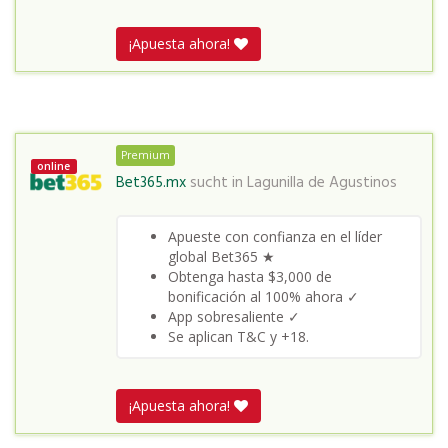
¡Apuesta ahora!
Premium
online
Bet365.mx
sucht in
Lagunilla de Agustinos
Apueste con confianza en el líder
global Bet365 ★
Obtenga hasta $3,000 de
bonificación al 100% ahora ✓
App sobresaliente ✓
Se aplican T&C y +18.
¡Apuesta ahora!