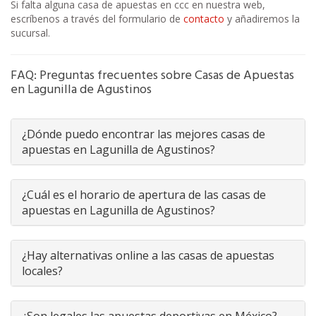
Si falta alguna casa de apuestas en ccc en nuestra web,
escríbenos a través del formulario de
contacto
y añadiremos la
sucursal.
FAQ: Preguntas frecuentes sobre Casas de Apuestas
en Lagunilla de Agustinos
¿Dónde puedo encontrar las mejores casas de
apuestas en Lagunilla de Agustinos?
¿Cuál es el horario de apertura de las casas de
apuestas en Lagunilla de Agustinos?
¿Hay alternativas online a las casas de apuestas
locales?