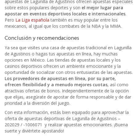
apuestas de Lagunilla de Agustinos ofrecen apuestas especiales
sobre estos populares deportes y son
el mejor lugar para
apostar en eventos deportivos locales e internacionales
.
Pero
La Liga española
también es muy popular entre los
mexicanos, al igual que los combates de la NBA y la MMA.
Conclusión y recomendaciones
Ya sea que visites una casa de apuestas tradicional en Lagunilla
de Agustinos o hagas tus apuestas en línea, hay muchas
opciones en México. Las tiendas de apuestas locales y los
casinos deportivos ofrecen un ambiente emocionante y la
oportunidad de socializar con otros entusiastas de las apuestas.
Los proveedores de apuestas en línea, por su parte,
ofrecen flexibilidad y a menudo mejores cuotas
, así como
atractivas ofertas de bonos. Independientemente de la opción
que elijas, asegúrate de apostar de forma responsable y de dar
prioridad a la diversión del juego.
Con esta información, estás bien equipado para aprovechar la
oferta de apuestas deportivas de Lagunilla de Agustinos –
202029 / -1006071 y realizar apuestas emocionantes. ¡Buena
suerte y diviértete apostando!