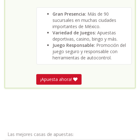
Gran Presencia:
Más de 90
sucursales en muchas ciudades
importantes de México.
Variedad de Juegos:
Apuestas
deportivas, casino, bingo y más.
Juego Responsable:
Promoción del
juego seguro y responsable con
herramientas de autocontrol.
¡Apuesta ahora!
Las mejores casas de apuestas: