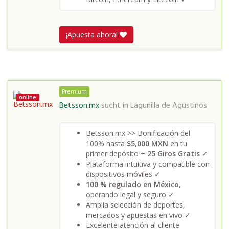
¡Apuesta ahora!
Premium
online
Betsson.mx
sucht in
Lagunilla de Agustinos
Betsson.mx >> Bonificación del
100% hasta
$5,000 MXN
en tu
primer depósito +
25 Giros Gratis
✓
Plataforma intuitiva y compatible con
dispositivos móviles ✓
100 % regulado en México
,
operando legal y seguro ✓
Amplia selección de deportes,
mercados y apuestas en vivo ✓
Excelente atención al cliente