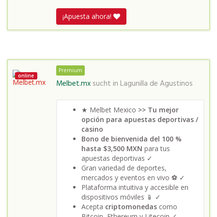
¡Apuesta ahora!
Premium
online
Melbet.mx
sucht in
Lagunilla de Agustinos
★ Melbet Mexico
>> Tu mejor
opción para apuestas deportivas /
casino
Bono de bienvenida del 100 %
hasta $3,500 MXN
para tus
apuestas deportivas ✓
Gran variedad de deportes,
mercados y eventos en vivo ⚽️ ✓
Plataforma intuitiva y accesible en
dispositivos móviles 📱 ✓
Acepta
criptomonedas
como
Bitcoin, Ethereum y Litecoin ✓