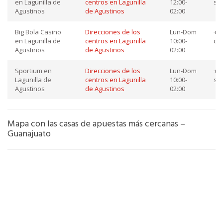
en Lagunilla de
centros en Lagunilla
12:00-
so
Agustinos
de Agustinos
02:00
Big Bola Casino
Direcciones de los
Lun-Dom
+52
en Lagunilla de
centros en Lagunilla
10:00-
co
Agustinos
de Agustinos
02:00
Sportium en
Direcciones de los
Lun-Dom
+52
Lagunilla de
centros en Lagunilla
10:00-
so
Agustinos
de Agustinos
02:00
Mapa con las casas de apuestas más cercanas –
Guanajuato