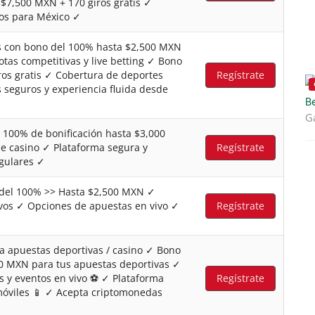
$7,500 MXN + 170 giros gratis ✓
ros para México ✓
s con bono del 100% hasta $2,500 MXN
as competitivas y live betting ✓ Bono
ros gratis ✓ Cobertura de deportes
Regístrate
 seguros y experiencia fluida desde
B
Ga
 100% de bonificación hasta $3,000
e casino ✓ Plataforma segura y
Regístrate
egulares ✓
a del 100% >> Hasta $2,500 MXN ✓
vos ✓ Opciones de apuestas en vivo ✓
Regístrate
a apuestas deportivas / casino ✓ Bono
00 MXN para tus apuestas deportivas ✓
 y eventos en vivo ⚽️ ✓ Plataforma
Regístrate
s móviles 📱 ✓ Acepta criptomonedas