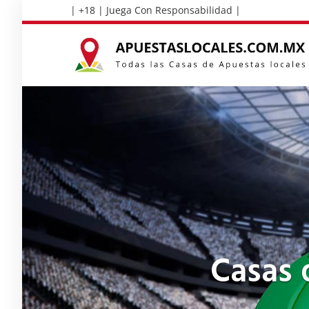
Skip
| +18 | Juega Con Responsabilidad |
to
main
content
Casas 