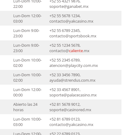
n
Lun-Dom 10:00-
+52 55 4321 9876,
22:00
soporte@ganabet.mx
n
Lun-Dom 12:00-
+52 55 5678 1234,
03:00
contacto@yakcasino.mx
n
Lun-Dom 9:00-
+52 55 6789 2345,
23:00
contacto@sportsbook.mx
n
Lun-Dom 9:00-
+52 55 1234 5678,
23:00
contacto@
caliente
.mx
n
Lun-Dom 10:00-
+52 55 2345 6789,
02:00
atencion@playcity.com.mx
n
Lun-Dom 10:00-
+52 33 3456 7890,
02:00
ayuda@strendus.com.mx
n
Lun-Dom 12:00-
+52 33 4567 8901,
00:00
soporte@palacecasino.mx
n
Abierto las 24
+52 81 5678 9012,
horas
soporte@casinored.mx
n
Lun-Dom 10:00-
+52 81 6789 0123,
03:00
contacto@yakcasino.mx
n
Lun-Dom 12:00-
+52 22 6789 0123,