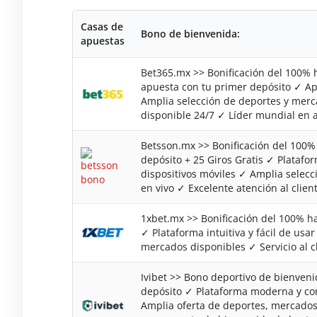
Casas de
Bono de bienvenida:
apuestas
Bet365.mx >> Bonificación del 100% 
apuesta con tu primer depósito ✓ Apl
Amplia selección de deportes y merca
disponible 24/7 ✓ Líder mundial en 
Betsson.mx >> Bonificación del 100%
depósito + 25 Giros Gratis ✓ Platafor
dispositivos móviles ✓ Amplia selec
en vivo ✓ Excelente atención al clien
1xbet.mx >> Bonificación del 100% h
✓ Plataforma intuitiva y fácil de us
mercados disponibles ✓ Servicio al c
Ivibet >> Bono deportivo de bienven
depósito ✓ Plataforma moderna y com
Amplia oferta de deportes, mercados