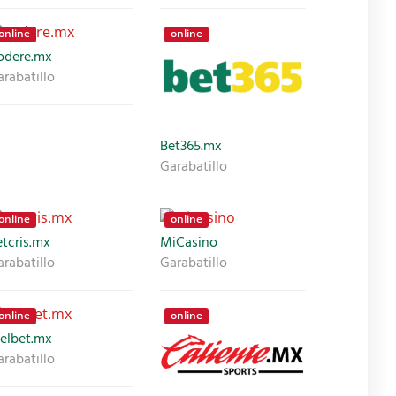
online
online
odere.mx
rabatillo
Bet365.mx
Garabatillo
online
online
etcris.mx
MiCasino
rabatillo
Garabatillo
online
online
elbet.mx
rabatillo