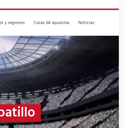
s y regiones
Casas de apuestas
Noticias
atillo