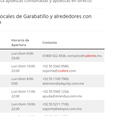
sta apuestas combinadas y apuestas en directo.
locales de Garabatillo y alrededores con
o
Horario de
Contacto
Apertura
n
Lun-Dom 9:00-
01800 522 4536, contacto@
caliente
.mx
23:00
n
Lun-Dom 10:00-
+52 55 5342 8580,
22:00
soporte@
codere
.com
n
Lun-Dom 8:00-
+52 55 1100 7900,
0:00
atencion@playcity.com.mx
n
Lun-Dom 11:00-
+52 55 5565 1234,
22:00
ayuda@strendus.com.mx
n
Lun-Dom 10:00-
+52 55 5211 7100,
22:00
soporte@winpot.com.mx