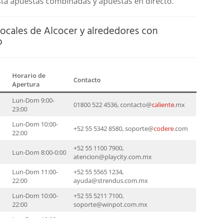
sta apuestas combinadas y apuestas en directo.
locales de Alcocer y alrededores con
o
Horario de
Contacto
Apertura
Lun-Dom 9:00-
01800 522 4536, contacto@
caliente
.mx
23:00
Lun-Dom 10:00-
+52 55 5342 8580, soporte@
codere
.com
22:00
+52 55 1100 7900,
Lun-Dom 8:00-0:00
atencion@playcity.com.mx
Lun-Dom 11:00-
+52 55 5565 1234,
22:00
ayuda@strendus.com.mx
Lun-Dom 10:00-
+52 55 5211 7100,
22:00
soporte@winpot.com.mx