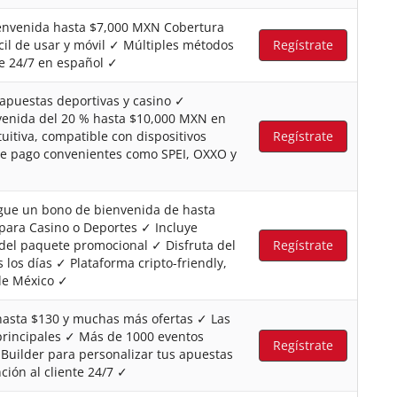
envenida hasta $7,000 MXN Cobertura
cil de usar y móvil ✓ Múltiples métodos
Regístrate
te 24/7 en español ✓
 apuestas deportivas y casino ✓
enida del 20 % hasta $10,000 MXN en
uitiva, compatible con dispositivos
Regístrate
de pago convenientes como SPEI, OXXO y
igue un bono de bienvenida de hasta
ara Casino o Deportes ✓ Incluye
del paquete promocional ✓ Disfruta del
Regístrate
s los días ✓ Plataforma cripto-friendly,
de México ✓
hasta $130 y muchas más ofertas ✓ Las
 principales ✓ Más de 1000 eventos
Regístrate
 Builder para personalizar tus apuestas
ción al cliente 24/7 ✓