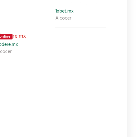
1xbet.mx
Alcocer
online
odere.mx
lcocer