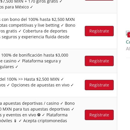
$7,500 MXN + 170 giros gratis ✓
ros para México ✓
s con bono del 100% hasta $2,500 MXN
as competitivas y live betting ✓ Bono
ros gratis ✓ Cobertura de deportes
Regístrate
 seguros y experiencia fluida desde
C
A
 100% de bonificación hasta $3,000
e casino ✓ Plataforma segura y
Regístrate
egulares ✓
a del 100% >> Hasta $2,500 MXN ✓
vos ✓ Opciones de apuestas en vivo ✓
Regístrate
a apuestas deportivas / casino ✓ Bono
00 MXN para tus apuestas deportivas ✓
 y eventos en vivo ⚽️ ✓ Plataforma
Regístrate
s móviles 📱 ✓ Acepta criptomonedas