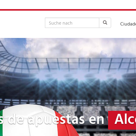
Ciudade
s de apuestas en
Alc