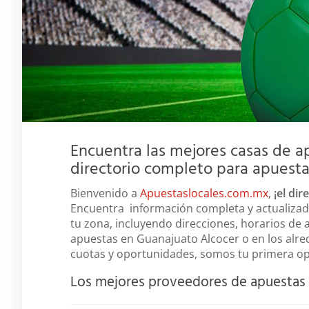
Encuentra las mejores casas de a
directorio completo para apuesta
Bienvenido a
Apuestaslocales.com.mx
,
¡el dir
Encuentra información completa y actualizad
tu zona, incluyendo direcciones, horarios de
apuestas en Guanajuato Alcocer o en los alre
cuotas y oportunidades, somos tu primera op
Los mejores proveedores de apuestas 