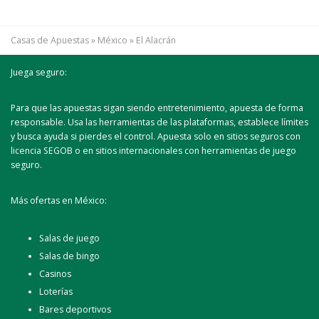
Casas de Apuestas
»
México
»
El Alacrán
Juega seguro:
Para que las apuestas sigan siendo entretenimiento, apuesta de forma
responsable. Usa las herramientas de las plataformas, establece límites
y busca ayuda si pierdes el control. Apuesta solo en sitios seguros con
licencia SEGOB o en sitios internacionales con herramientas de juego
seguro.
Más ofertas en México:
Salas de juego
Salas de bingo
Casinos
Loterías
Bares deportivos