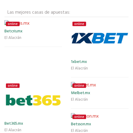
Las mejores casas de apuestas:
online
online
Betcris.mx
El Alacrán
1xbet.mx
El Alacrán
online
online
Melbet.mx
El Alacrán
online
Bet365.mx
Betsson.mx
El Alacrán
El Alacrán