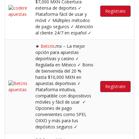
$7,000 MXN Cobertura
extensa de deportes ✓
Regístrate
Plataforma fácil de usar y
móvil ✓ Múltiples métodos
de pago seguros ✓ Atención
al cliente 24/7 en español ✓
★
Betcris
.mx – La mejor
opción para apuestas
deportivas y casino ✓
Regulada en México ✓ Bono
de bienvenida del 20 %
hasta $10,000 MXN en
apuestas deportivas ✓
Regístrate
Plataforma intuitiva,
compatible con dispositivos
móviles y fácil de usar ✓
Opciones de pago
convenientes como SPEI,
OXXO y más para tus
depósitos seguros ✓