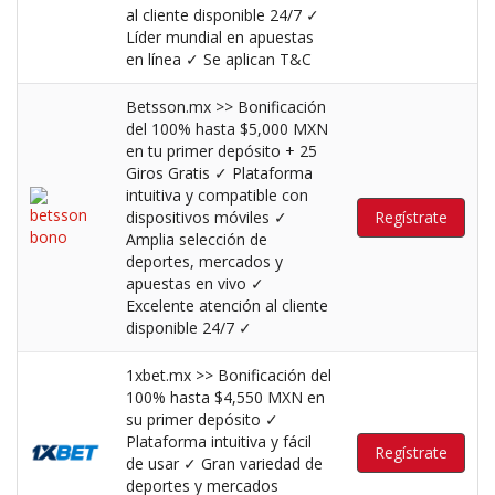
al cliente disponible 24/7 ✓
Líder mundial en apuestas
en línea ✓ Se aplican T&C
Betsson.mx >> Bonificación
del 100% hasta $5,000 MXN
en tu primer depósito + 25
Giros Gratis ✓ Plataforma
intuitiva y compatible con
dispositivos móviles ✓
Regístrate
Amplia selección de
deportes, mercados y
apuestas en vivo ✓
Excelente atención al cliente
disponible 24/7 ✓
1xbet.mx >> Bonificación del
100% hasta $4,550 MXN en
su primer depósito ✓
Plataforma intuitiva y fácil
Regístrate
de usar ✓ Gran variedad de
deportes y mercados