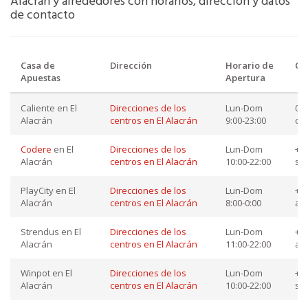
Alacrán y alrededores con horarios, dirección y datos
de contacto
Casa de
Dirección
Horario de
Co
Apuestas
Apertura
Caliente en El
Direcciones de los
Lun-Dom
018
Alacrán
centros en El Alacrán
9:00-23:00
co
Codere
en El
Direcciones de los
Lun-Dom
+52
Alacrán
centros en El Alacrán
10:00-22:00
so
PlayCity en El
Direcciones de los
Lun-Dom
+52
Alacrán
centros en El Alacrán
8:00-0:00
at
Strendus en El
Direcciones de los
Lun-Dom
+52
Alacrán
centros en El Alacrán
11:00-22:00
ay
Winpot en El
Direcciones de los
Lun-Dom
+52
Alacrán
centros en El Alacrán
10:00-22:00
so