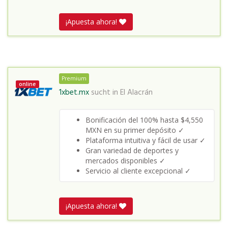
¡Apuesta ahora!
Premium
online
1xbet.mx
sucht in
El Alacrán
Bonificación del 100% hasta $4,550
MXN en su primer depósito ✓
Plataforma intuitiva y fácil de usar ✓
Gran variedad de deportes y
mercados disponibles ✓
Servicio al cliente excepcional ✓
¡Apuesta ahora!