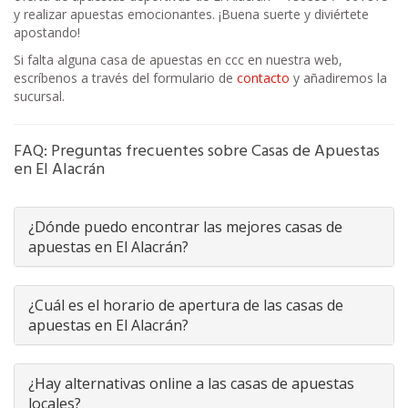
y realizar apuestas emocionantes. ¡Buena suerte y diviértete
apostando!
Si falta alguna casa de apuestas en ccc en nuestra web,
escríbenos a través del formulario de
contacto
y añadiremos la
sucursal.
FAQ: Preguntas frecuentes sobre Casas de Apuestas
en El Alacrán
¿Dónde puedo encontrar las mejores casas de
apuestas en El Alacrán?
¿Cuál es el horario de apertura de las casas de
apuestas en El Alacrán?
¿Hay alternativas online a las casas de apuestas
locales?