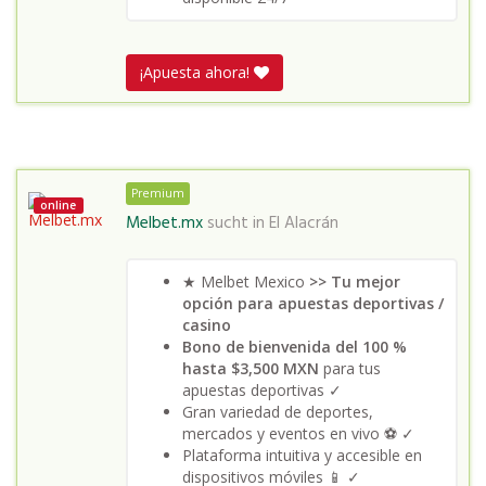
¡Apuesta ahora!
Premium
online
Melbet.mx
sucht in
El Alacrán
★ Melbet Mexico
>> Tu mejor
opción para apuestas deportivas /
casino
Bono de bienvenida del 100 %
hasta $3,500 MXN
para tus
apuestas deportivas ✓
Gran variedad de deportes,
mercados y eventos en vivo ⚽️ ✓
Plataforma intuitiva y accesible en
dispositivos móviles 📱 ✓