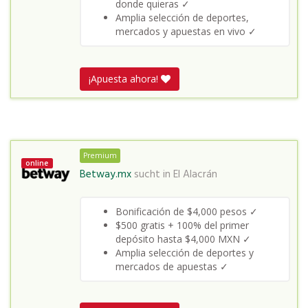
donde quieras ✓
Amplia selección de deportes,
mercados y apuestas en vivo ✓
¡Apuesta ahora!
Premium
online
Betway.mx
sucht in
El Alacrán
Bonificación de $4,000 pesos ✓
$500 gratis + 100% del primer
depósito hasta $4,000 MXN ✓
Amplia selección de deportes y
mercados de apuestas ✓