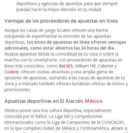
deportivos y agencias de apuestas para que siempre
puedas hacer la mejor elección en tu ciudad.
Ventajas de los proveedores de apuestas en línea
Aunque las casas de juego locales ofrecen una forma
estupenda de experimentar la emoción de las apuestas
deportivas,
los sitios de apuestas en línea ofrecen ventajas
adicionales, como estar abiertos las 24 horas del día
.
Realiza apuestas desde la comodidad de tu casa o sobre la
marcha con tu smartphone. Los proveedores de apuestas en
línea más conocidos, como
Bet365
, William Hill, Caliente y
Codere
, ofrecen cuotas atractivas y una amplia gama de
opciones de apuestas, sumando a las casas de apuestas de tu
zona y a menudo también ofrecen lucrativas ofertas de bonos y
promociones.
Apuestas deportivas en El Alacrán,
México
México posee una rica cultura deportiva, especialmente
conocida por el fútbol. La Liga MX y competiciones
internacionales como la Liga de Campeones de la CONCACAF,
en la que compiten clubes de México y Centroamérica, atraen a