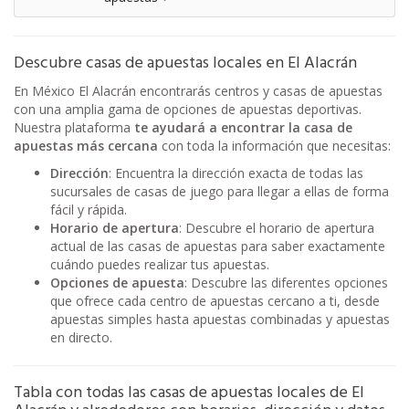
Descubre casas de apuestas locales en El Alacrán
En México El Alacrán encontrarás centros y casas de apuestas
con una amplia gama de opciones de apuestas deportivas.
Nuestra plataforma
te ayudará a encontrar la casa de
apuestas más cercana
con toda la información que necesitas:
Dirección
: Encuentra la dirección exacta de todas las
sucursales de casas de juego para llegar a ellas de forma
fácil y rápida.
Horario de apertura
: Descubre el horario de apertura
actual de las casas de apuestas para saber exactamente
cuándo puedes realizar tus apuestas.
Opciones de apuesta
: Descubre las diferentes opciones
que ofrece cada centro de apuestas cercano a ti, desde
apuestas simples hasta apuestas combinadas y apuestas
en directo.
Tabla con todas las casas de apuestas locales de El