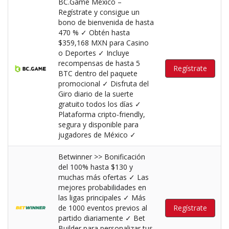
BC.Game México –
Regístrate y consigue un
bono de bienvenida de hasta
470 % ✓ Obtén hasta
$359,168 MXN para Casino
o Deportes ✓ Incluye
recompensas de hasta 5
Regístrate
BTC dentro del paquete
promocional ✓ Disfruta del
Giro diario de la suerte
gratuito todos los días ✓
Plataforma cripto-friendly,
segura y disponible para
jugadores de México ✓
Betwinner >> Bonificación
del 100% hasta $130 y
muchas más ofertas ✓ Las
mejores probabilidades en
las ligas principales ✓ Más
de 1000 eventos previos al
Regístrate
partido diariamente ✓ Bet
Builder para personalizar tus