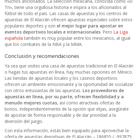
muchos aficionados. La selección mexicana, conocida como «El
Tri», tiene una orgullosa historia e inspira a los aficionados al
fútbol de todo el país. Las casas de apuestas y los centros de
apuestas de El Alacrán ofrecen apuestas especiales sobre estos
populares deportes y son
el mejor lugar para apostar en
eventos deportivos locales e internacionales
. Pero
La Liga
española
también es muy popular entre los mexicanos, al igual
que los combates de la NBA y la MMA.
Conclusión y recomendaciones
Ya sea que visites una casa de apuestas tradicional en El Alacrán
o hagas tus apuestas en línea, hay muchas opciones en México.
Las tiendas de apuestas locales y los casinos deportivos
ofrecen un ambiente emocionante y la oportunidad de socializar
con otros entusiastas de las apuestas.
Los proveedores de
apuestas en línea, por su parte, ofrecen flexibilidad y a
menudo mejores cuotas
, así como atractivas ofertas de
bonos. Independientemente de la opción que elijas, asegúrate
de apostar de forma responsable y de dar prioridad a la
diversión del juego.
Con esta información, estás bien equipado para aprovechar la
oferta de apuestas deportivas de El Alacrán – 186855 / -997875