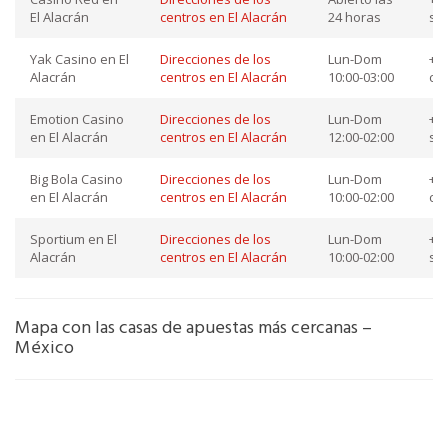
El Alacrán
centros en El Alacrán
24 horas
so
Yak Casino en El
Direcciones de los
Lun-Dom
+52
Alacrán
centros en El Alacrán
10:00-03:00
co
Emotion Casino
Direcciones de los
Lun-Dom
+52
en El Alacrán
centros en El Alacrán
12:00-02:00
so
Big Bola Casino
Direcciones de los
Lun-Dom
+52
en El Alacrán
centros en El Alacrán
10:00-02:00
co
Sportium en El
Direcciones de los
Lun-Dom
+52
Alacrán
centros en El Alacrán
10:00-02:00
so
Mapa con las casas de apuestas más cercanas –
México