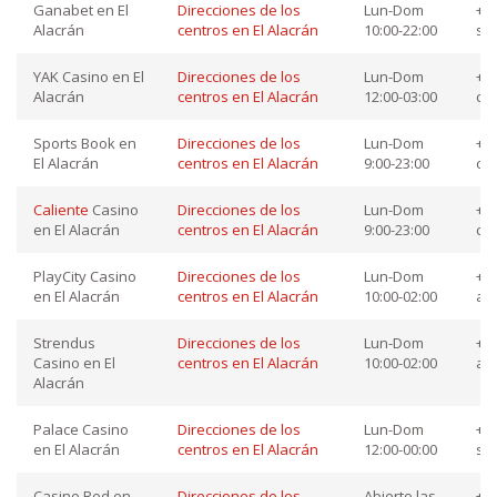
Ganabet en El
Direcciones de los
Lun-Dom
+52
Alacrán
centros en El Alacrán
10:00-22:00
so
YAK Casino en El
Direcciones de los
Lun-Dom
+52
Alacrán
centros en El Alacrán
12:00-03:00
co
Sports Book en
Direcciones de los
Lun-Dom
+52
El Alacrán
centros en El Alacrán
9:00-23:00
co
Caliente
Casino
Direcciones de los
Lun-Dom
+52
en El Alacrán
centros en El Alacrán
9:00-23:00
co
PlayCity Casino
Direcciones de los
Lun-Dom
+52
en El Alacrán
centros en El Alacrán
10:00-02:00
at
Strendus
Direcciones de los
Lun-Dom
+52
Casino en El
centros en El Alacrán
10:00-02:00
ay
Alacrán
Palace Casino
Direcciones de los
Lun-Dom
+52
en El Alacrán
centros en El Alacrán
12:00-00:00
so
Casino Red en
Direcciones de los
Abierto las
+52