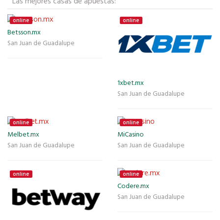
Las mejores casas de apuestas:
online
online
Betsson.mx
San Juan de Guadalupe
1xbet.mx
San Juan de Guadalupe
online
online
Melbet.mx
MiCasino
San Juan de Guadalupe
San Juan de Guadalupe
online
online
Codere.mx
San Juan de Guadalupe