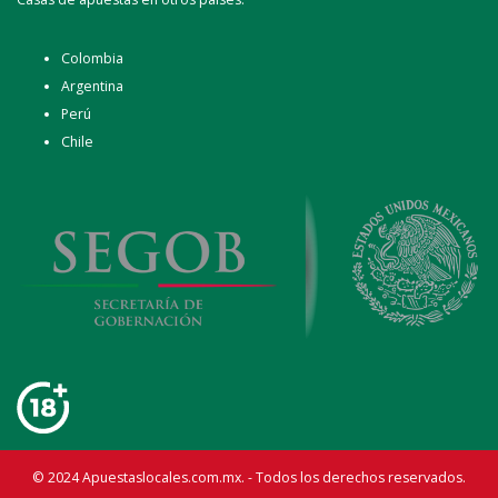
Colombia
Argentina
Perú
Chile
© 2024 Apuestaslocales.com.mx. - Todos los derechos reservados.