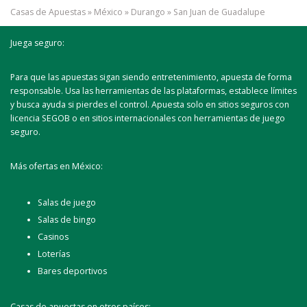
Casas de Apuestas
»
México
»
Durango
»
San Juan de Guadalupe
Juega seguro:
Para que las apuestas sigan siendo entretenimiento, apuesta de forma
responsable. Usa las herramientas de las plataformas, establece límites
y busca ayuda si pierdes el control. Apuesta solo en sitios seguros con
licencia SEGOB o en sitios internacionales con herramientas de juego
seguro.
Más ofertas en México:
Salas de juego
Salas de bingo
Casinos
Loterías
Bares deportivos
Casas de apuestas en otros países: