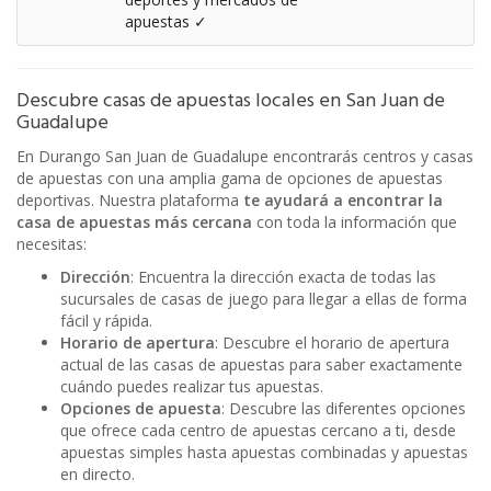
apuestas ✓
Descubre casas de apuestas locales en San Juan de
Guadalupe
En Durango San Juan de Guadalupe encontrarás centros y casas
de apuestas con una amplia gama de opciones de apuestas
deportivas. Nuestra plataforma
te ayudará a encontrar la
casa de apuestas más cercana
con toda la información que
necesitas:
Dirección
: Encuentra la dirección exacta de todas las
sucursales de casas de juego para llegar a ellas de forma
fácil y rápida.
Horario de apertura
: Descubre el horario de apertura
actual de las casas de apuestas para saber exactamente
cuándo puedes realizar tus apuestas.
Opciones de apuesta
: Descubre las diferentes opciones
que ofrece cada centro de apuestas cercano a ti, desde
apuestas simples hasta apuestas combinadas y apuestas
en directo.