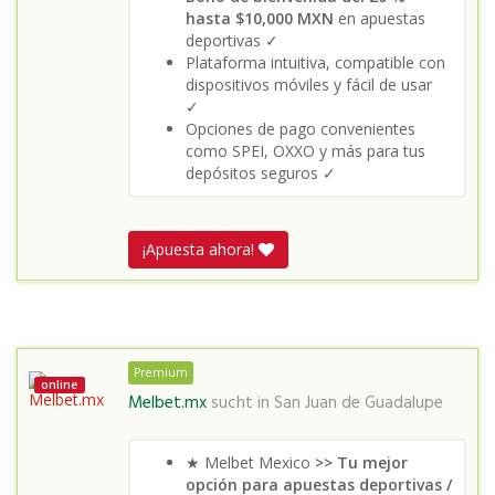
hasta $10,000 MXN
en apuestas
deportivas ✓
Plataforma intuitiva, compatible con
dispositivos móviles y fácil de usar
✓
Opciones de pago convenientes
como SPEI, OXXO y más para tus
depósitos seguros ✓
¡Apuesta ahora!
Premium
online
Melbet.mx
sucht in
San Juan de Guadalupe
★ Melbet Mexico
>> Tu mejor
opción para apuestas deportivas /