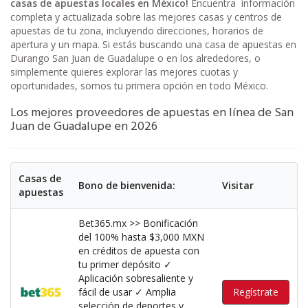
casas de apuestas locales en México!
Encuentra información
completa y actualizada sobre las mejores casas y centros de
apuestas de tu zona, incluyendo direcciones, horarios de
apertura y un mapa. Si estás buscando una casa de apuestas en
Durango San Juan de Guadalupe o en los alrededores, o
simplemente quieres explorar las mejores cuotas y
oportunidades, somos tu primera opción en todo México.
Los mejores proveedores de apuestas en línea de San
Juan de Guadalupe en 2026
Casas de
Bono de bienvenida:
Visitar
apuestas
Bet365.mx >> Bonificación
del 100% hasta $3,000 MXN
en créditos de apuesta con
tu primer depósito ✓
Aplicación sobresaliente y
fácil de usar ✓ Amplia
Regístrate
selección de deportes y