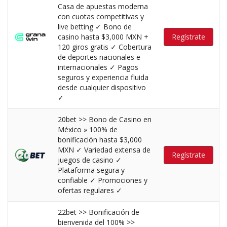
Casa de apuestas moderna
con cuotas competitivas y
live betting ✓ Bono de
casino hasta $3,000 MXN +
Regístrate
120 giros gratis ✓ Cobertura
de deportes nacionales e
internacionales ✓ Pagos
seguros y experiencia fluida
desde cualquier dispositivo
✓
20bet >> Bono de Casino en
México » 100% de
bonificación hasta $3,000
MXN ✓ Variedad extensa de
Regístrate
juegos de casino ✓
Plataforma segura y
confiable ✓ Promociones y
ofertas regulares ✓
22bet >> Bonificación de
bienvenida del 100% >>