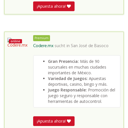
¡Apuesta ahora!
Premium
online
Codere.mx
sucht in
San José de Basoco
Gran Presencia:
Más de 90
sucursales en muchas ciudades
importantes de México.
Variedad de Juegos:
Apuestas
deportivas, casino, bingo y más.
Juego Responsable:
Promoción del
juego seguro y responsable con
herramientas de autocontrol.
¡Apuesta ahora!