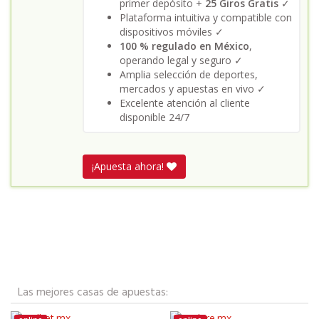
primer depósito +
25 Giros Gratis
✓
Plataforma intuitiva y compatible con
dispositivos móviles ✓
100 % regulado en México
,
operando legal y seguro ✓
Amplia selección de deportes,
mercados y apuestas en vivo ✓
Excelente atención al cliente
disponible 24/7
¡Apuesta ahora!
Las mejores casas de apuestas: