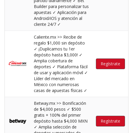
partido diariamente ✓ Bet
Builder para personalizar tus
apuestas ✓ Aplicación para
Android/iOS y atención al
cliente 24/7 ✓
Caliente.mx >> Recibe de
regalo $1,000 sin depósito
✓ ¡Duplicamos tu 1er
depósito hasta $3,000! ✓
Amplia cobertura de
Regístrate
deportes ✓ Plataforma fácil
de usar y aplicación móvil ✓
Líder del mercado en
México con numerosas
casas de apuestas físicas ✓​
Betway.mx >> Bonificación
de $4,000 pesos ✓ $500
gratis + 100% del primer
depósito hasta $4,000 MXN
Regístrate
✓ Amplia selección de
deportes y mercados de