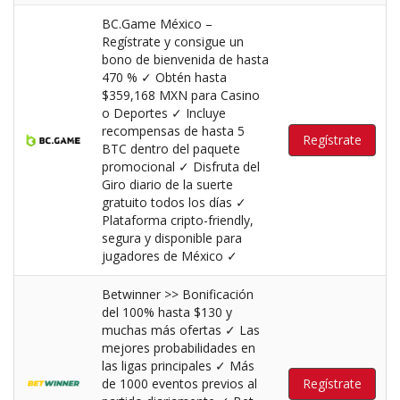
BC.Game México –
Regístrate y consigue un
bono de bienvenida de hasta
470 % ✓ Obtén hasta
$359,168 MXN para Casino
o Deportes ✓ Incluye
recompensas de hasta 5
Regístrate
BTC dentro del paquete
promocional ✓ Disfruta del
Giro diario de la suerte
gratuito todos los días ✓
Plataforma cripto-friendly,
segura y disponible para
jugadores de México ✓
Betwinner >> Bonificación
del 100% hasta $130 y
muchas más ofertas ✓ Las
mejores probabilidades en
las ligas principales ✓ Más
de 1000 eventos previos al
Regístrate