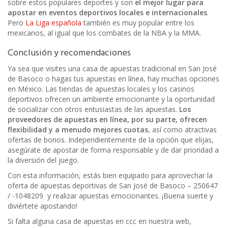
sobre estos populares deportes y son
el mejor lugar para
apostar en eventos deportivos locales e internacionales
.
Pero
La Liga española
también es muy popular entre los
mexicanos, al igual que los combates de la NBA y la MMA.
Conclusión y recomendaciones
Ya sea que visites una casa de apuestas tradicional en San José
de Basoco o hagas tus apuestas en línea, hay muchas opciones
en México. Las tiendas de apuestas locales y los casinos
deportivos ofrecen un ambiente emocionante y la oportunidad
de socializar con otros entusiastas de las apuestas.
Los
proveedores de apuestas en línea, por su parte, ofrecen
flexibilidad y a menudo mejores cuotas
, así como atractivas
ofertas de bonos. Independientemente de la opción que elijas,
asegúrate de apostar de forma responsable y de dar prioridad a
la diversión del juego.
Con esta información, estás bien equipado para aprovechar la
oferta de apuestas deportivas de San José de Basoco – 250647
/ -1048209 y realizar apuestas emocionantes. ¡Buena suerte y
diviértete apostando!
Si falta alguna casa de apuestas en ccc en nuestra web,