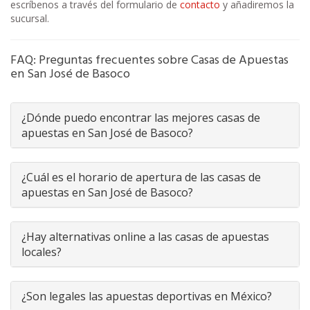
escríbenos a través del formulario de
contacto
y añadiremos la
sucursal.
FAQ: Preguntas frecuentes sobre Casas de Apuestas
en San José de Basoco
¿Dónde puedo encontrar las mejores casas de
apuestas en San José de Basoco?
¿Cuál es el horario de apertura de las casas de
apuestas en San José de Basoco?
¿Hay alternativas online a las casas de apuestas
locales?
¿Son legales las apuestas deportivas en México?