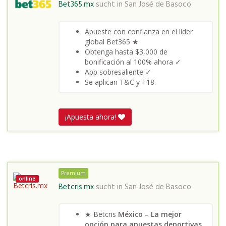
Bet365.mx
sucht in
San José de Basoco
Apueste con confianza en el líder
global Bet365 ★
Obtenga hasta $3,000 de
bonificación al 100% ahora ✓
App sobresaliente ✓
Se aplican T&C y +18.
¡Apuesta ahora!
Premium
online
Betcris.mx
sucht in
San José de Basoco
★ Betcris
México – La mejor
opción para apuestas deportivas