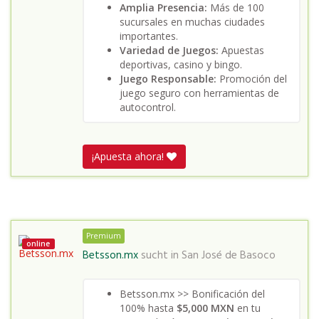
Amplia Presencia:
Más de 100
sucursales en muchas ciudades
importantes.
Variedad de Juegos:
Apuestas
deportivas, casino y bingo.
Juego Responsable:
Promoción del
juego seguro con herramientas de
autocontrol.
¡Apuesta ahora!
Premium
online
Betsson.mx
sucht in
San José de Basoco
Betsson.mx >> Bonificación del
100% hasta
$5,000 MXN
en tu