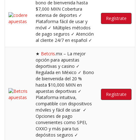
bono de bienvenida hasta
$7,000 MXN Cobertura
extensa de deportes ✓
Regístrate
Plataforma fácil de usar y
móvil ✓ Múltiples métodos
de pago seguros ✓ Atención
al cliente 24/7 en español ✓
★
Betcris
.mx – La mejor
opción para apuestas
deportivas y casino ✓
Regulada en México ✓ Bono
de bienvenida del 20 %
hasta $10,000 MXN en
apuestas deportivas ✓
Regístrate
Plataforma intuitiva,
compatible con dispositivos
móviles y fácil de usar ✓
Opciones de pago
convenientes como SPEI,
OXXO y más para tus
depósitos seguros ✓