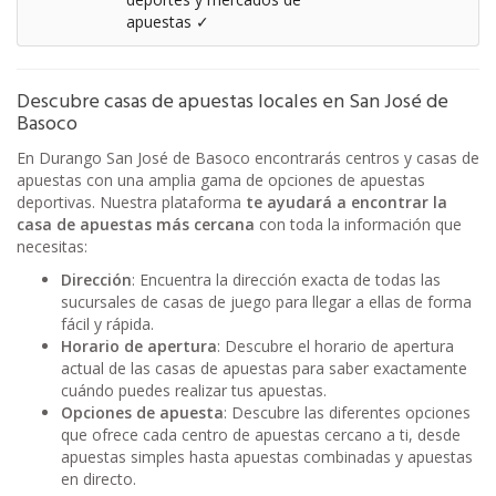
apuestas ✓
Descubre casas de apuestas locales en San José de
Basoco
En Durango San José de Basoco encontrarás centros y casas de
apuestas con una amplia gama de opciones de apuestas
deportivas. Nuestra plataforma
te ayudará a encontrar la
casa de apuestas más cercana
con toda la información que
necesitas:
Dirección
: Encuentra la dirección exacta de todas las
sucursales de casas de juego para llegar a ellas de forma
fácil y rápida.
Horario de apertura
: Descubre el horario de apertura
actual de las casas de apuestas para saber exactamente
cuándo puedes realizar tus apuestas.
Opciones de apuesta
: Descubre las diferentes opciones
que ofrece cada centro de apuestas cercano a ti, desde
apuestas simples hasta apuestas combinadas y apuestas
en directo.