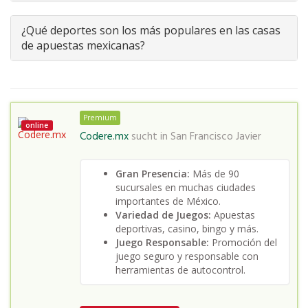
¿Qué deportes son los más populares en las casas
de apuestas mexicanas?
Premium
online
Codere.mx
sucht in
San Francisco Javier
Gran Presencia:
Más de 90
sucursales en muchas ciudades
importantes de México.
Variedad de Juegos:
Apuestas
deportivas, casino, bingo y más.
Juego Responsable:
Promoción del
juego seguro y responsable con
herramientas de autocontrol.