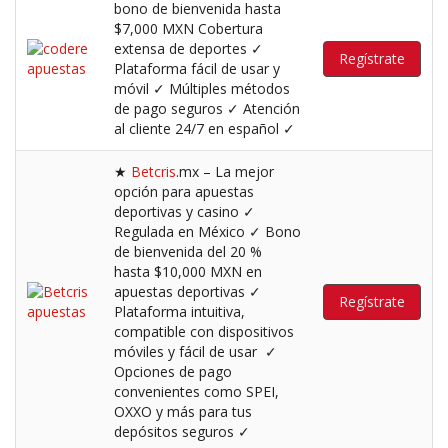
bono de bienvenida hasta
$7,000 MXN Cobertura
extensa de deportes ✓
Regístrate
Plataforma fácil de usar y
móvil ✓ Múltiples métodos
de pago seguros ✓ Atención
al cliente 24/7 en español ✓
★
Betcris
.mx – La mejor
opción para apuestas
deportivas y casino ✓
Regulada en México ✓ Bono
de bienvenida del 20 %
hasta $10,000 MXN en
apuestas deportivas ✓
Regístrate
Plataforma intuitiva,
compatible con dispositivos
móviles y fácil de usar ✓
Opciones de pago
convenientes como SPEI,
OXXO y más para tus
depósitos seguros ✓