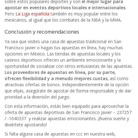
sobre estos populares deportes y son
el mejor lugar para
apostar en eventos deportivos locales e internacionales
.
Pero
La Liga española
también es muy popular entre los
mexicanos, al igual que los combates de la NBA y la MMA.
Conclusión y recomendaciones
Ya sea que visites una casa de apuestas tradicional en San
Francisco Javier o hagas tus apuestas en línea, hay muchas
opciones en México. Las tiendas de apuestas locales y los
casinos deportivos ofrecen un ambiente emocionante y la
oportunidad de socializar con otros entusiastas de las apuestas.
Los proveedores de apuestas en línea, por su parte,
ofrecen flexibilidad y a menudo mejores cuotas
, así como
atractivas ofertas de bonos. Independientemente de la opción
que elijas, asegúrate de apostar de forma responsable y de dar
prioridad a la diversión del juego.
Con esta información, estás bien equipado para aprovechar la
oferta de apuestas deportivas de San Francisco Javier – 237257
/ -1040337 y realizar apuestas emocionantes. ¡Buena suerte y
diviértete apostando!
Si falta alguna casa de apuestas en ccc en nuestra web,