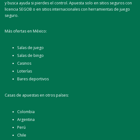
y busca ayuda si pierdes el control. Apuesta solo en sitios seguros con
licencia SEGOB o en sitios internacionales con herramientas de juego
seguro.
Más ofertas en México:
Salas de juego
Salas de bingo
Casinos
Loterías
Bares deportivos
Casas de apuestas en otros países:
Colombia
Argentina
Perú
Chile