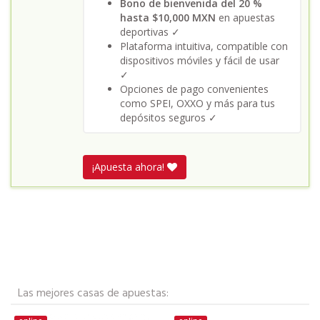
Bono de bienvenida del 20 %
hasta $10,000 MXN
en apuestas
deportivas ✓
Plataforma intuitiva, compatible con
dispositivos móviles y fácil de usar
✓
Opciones de pago convenientes
como SPEI, OXXO y más para tus
depósitos seguros ✓
¡Apuesta ahora!
Las mejores casas de apuestas: