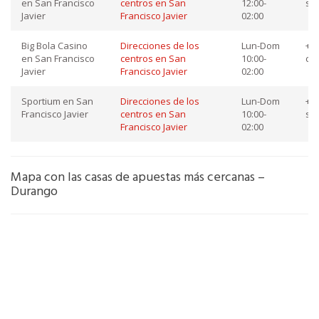
en San Francisco
centros en San
12:00-
so
Javier
Francisco Javier
02:00
Big Bola Casino
Direcciones de los
Lun-Dom
+52
en San Francisco
centros en San
10:00-
co
Javier
Francisco Javier
02:00
Sportium en San
Direcciones de los
Lun-Dom
+52
Francisco Javier
centros en San
10:00-
so
Francisco Javier
02:00
Mapa con las casas de apuestas más cercanas –
Durango