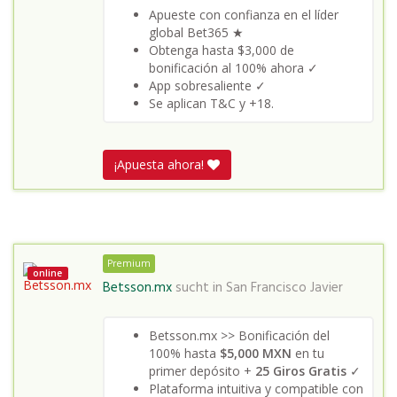
Apueste con confianza en el líder
global Bet365 ★
Obtenga hasta $3,000 de
bonificación al 100% ahora ✓
App sobresaliente ✓
Se aplican T&C y +18.
¡Apuesta ahora!
Premium
online
Betsson.mx
sucht in
San Francisco Javier
Betsson.mx >> Bonificación del
100% hasta
$5,000 MXN
en tu
primer depósito +
25 Giros Gratis
✓
Plataforma intuitiva y compatible con