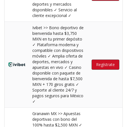
deportes y mercados
disponibles ✓ Servicio al
cliente excepcional ✓
Ivibet >> Bono deportivo de
bienvenida hasta $3,750
MXN en tu primer depósito
✓ Plataforma moderna y
compatible con dispositivos
móviles ✓ Amplia oferta de
deportes, mercados y
Regístrate
apuestas en vivo ✓ Casino
disponible con paquete de
bienvenida de hasta $7,500
MXN + 170 giros gratis ✓
Soporte al cliente 24/7 y
pagos seguros para México
✓
Granawin MX >> Apuestas
deportivas con bono del
100% hasta $2,500 MXN ✓