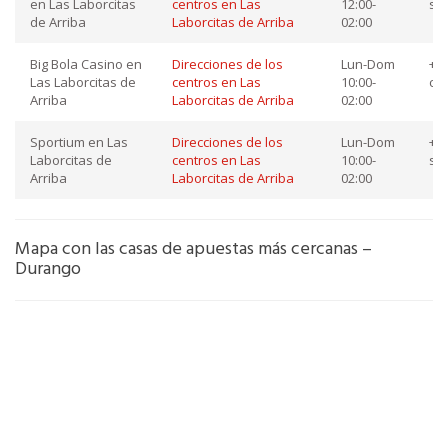
en Las Laborcitas
centros en Las
12:00-
so
de Arriba
Laborcitas de Arriba
02:00
Big Bola Casino en
Direcciones de los
Lun-Dom
+52
Las Laborcitas de
centros en Las
10:00-
co
Arriba
Laborcitas de Arriba
02:00
Sportium en Las
Direcciones de los
Lun-Dom
+52
Laborcitas de
centros en Las
10:00-
so
Arriba
Laborcitas de Arriba
02:00
Mapa con las casas de apuestas más cercanas –
Durango