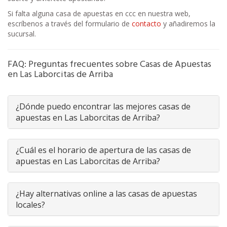
Si falta alguna casa de apuestas en ccc en nuestra web,
escríbenos a través del formulario de
contacto
y añadiremos la
sucursal.
FAQ: Preguntas frecuentes sobre Casas de Apuestas
en Las Laborcitas de Arriba
¿Dónde puedo encontrar las mejores casas de
apuestas en Las Laborcitas de Arriba?
¿Cuál es el horario de apertura de las casas de
apuestas en Las Laborcitas de Arriba?
¿Hay alternativas online a las casas de apuestas
locales?