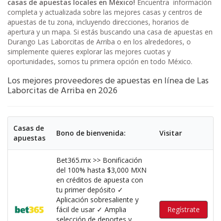
casas de apuestas locales en México!
Encuentra información
completa y actualizada sobre las mejores casas y centros de
apuestas de tu zona, incluyendo direcciones, horarios de
apertura y un mapa. Si estás buscando una casa de apuestas en
Durango Las Laborcitas de Arriba o en los alrededores, o
simplemente quieres explorar las mejores cuotas y
oportunidades, somos tu primera opción en todo México.
Los mejores proveedores de apuestas en línea de Las
Laborcitas de Arriba en 2026
Casas de
Bono de bienvenida:
Visitar
apuestas
Bet365.mx >> Bonificación
del 100% hasta $3,000 MXN
en créditos de apuesta con
tu primer depósito ✓
Aplicación sobresaliente y
fácil de usar ✓ Amplia
Regístrate
selección de deportes y