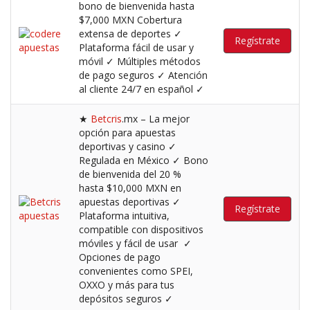
bono de bienvenida hasta
$7,000 MXN Cobertura
extensa de deportes ✓
Regístrate
Plataforma fácil de usar y
móvil ✓ Múltiples métodos
de pago seguros ✓ Atención
al cliente 24/7 en español ✓
★
Betcris
.mx – La mejor
opción para apuestas
deportivas y casino ✓
Regulada en México ✓ Bono
de bienvenida del 20 %
hasta $10,000 MXN en
apuestas deportivas ✓
Regístrate
Plataforma intuitiva,
compatible con dispositivos
móviles y fácil de usar ✓
Opciones de pago
convenientes como SPEI,
OXXO y más para tus
depósitos seguros ✓