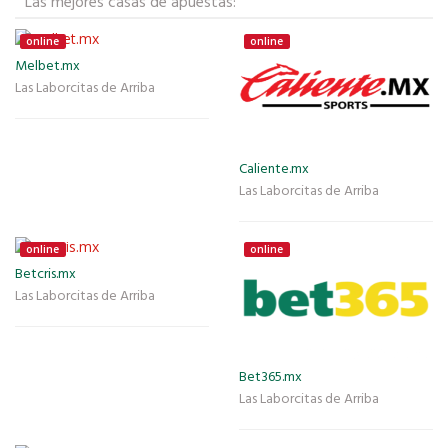
Las mejores casas de apuestas:
online
online
Melbet.mx
Las Laborcitas de Arriba
Caliente.mx
Las Laborcitas de Arriba
online
online
Betcris.mx
Las Laborcitas de Arriba
Bet365.mx
Las Laborcitas de Arriba