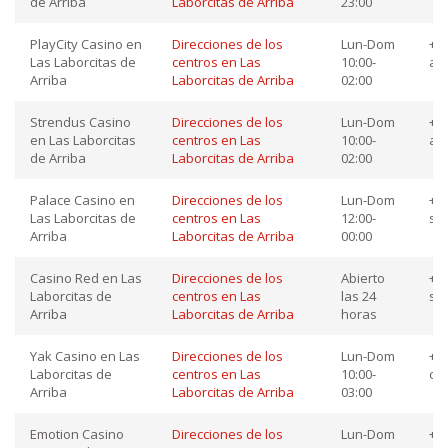
de Arriba
Laborcitas de Arriba
23:00
PlayCity Casino en
Direcciones de los
Lun-Dom
+52
Las Laborcitas de
centros en Las
10:00-
at
Arriba
Laborcitas de Arriba
02:00
Strendus Casino
Direcciones de los
Lun-Dom
+52
en Las Laborcitas
centros en Las
10:00-
ay
de Arriba
Laborcitas de Arriba
02:00
Palace Casino en
Direcciones de los
Lun-Dom
+52
Las Laborcitas de
centros en Las
12:00-
so
Arriba
Laborcitas de Arriba
00:00
Casino Red en Las
Direcciones de los
Abierto
+52
Laborcitas de
centros en Las
las 24
so
Arriba
Laborcitas de Arriba
horas
Yak Casino en Las
Direcciones de los
Lun-Dom
+52
Laborcitas de
centros en Las
10:00-
co
Arriba
Laborcitas de Arriba
03:00
Emotion Casino
Direcciones de los
Lun-Dom
+52