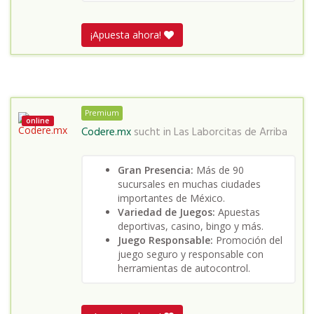
¡Apuesta ahora!
Premium
online
Codere.mx
sucht in
Las Laborcitas de Arriba
Gran Presencia:
Más de 90
sucursales en muchas ciudades
importantes de México.
Variedad de Juegos:
Apuestas
deportivas, casino, bingo y más.
Juego Responsable:
Promoción del
juego seguro y responsable con
herramientas de autocontrol.