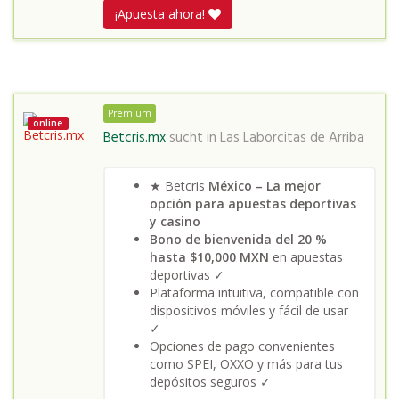
¡Apuesta ahora!
Premium
online
Betcris.mx
sucht in
Las Laborcitas de Arriba
★ Betcris
México – La mejor
opción para apuestas deportivas
y casino
Bono de bienvenida del 20 %
hasta $10,000 MXN
en apuestas
deportivas ✓
Plataforma intuitiva, compatible con
dispositivos móviles y fácil de usar
✓
Opciones de pago convenientes
como SPEI, OXXO y más para tus
depósitos seguros ✓