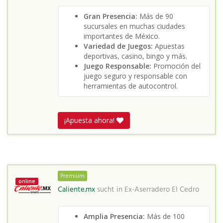
Gran Presencia:
Más de 90
sucursales en muchas ciudades
importantes de México.
Variedad de Juegos:
Apuestas
deportivas, casino, bingo y más.
Juego Responsable:
Promoción del
juego seguro y responsable con
herramientas de autocontrol.
¡Apuesta ahora!
Premium
online
Caliente.mx
sucht in
Ex-Aserradero El Cedro
Amplia Presencia:
Más de 100