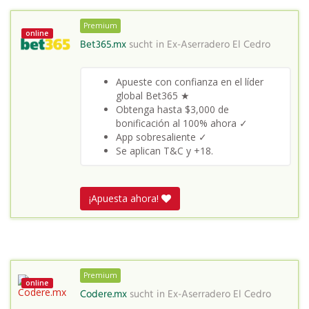
Premium
online
Bet365.mx
sucht in
Ex-Aserradero El Cedro
Apueste con confianza en el líder
global Bet365 ★
Obtenga hasta $3,000 de
bonificación al 100% ahora ✓
App sobresaliente ✓
Se aplican T&C y +18.
¡Apuesta ahora!
Premium
online
Codere.mx
sucht in
Ex-Aserradero El Cedro