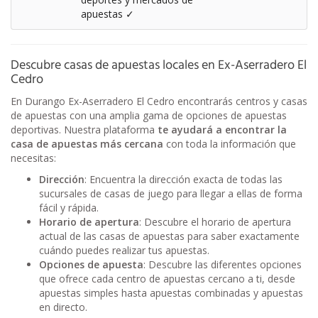
apuestas ✓
Descubre casas de apuestas locales en Ex-Aserradero El
Cedro
En Durango Ex-Aserradero El Cedro encontrarás centros y casas
de apuestas con una amplia gama de opciones de apuestas
deportivas. Nuestra plataforma
te ayudará a encontrar la
casa de apuestas más cercana
con toda la información que
necesitas:
Dirección
: Encuentra la dirección exacta de todas las
sucursales de casas de juego para llegar a ellas de forma
fácil y rápida.
Horario de apertura
: Descubre el horario de apertura
actual de las casas de apuestas para saber exactamente
cuándo puedes realizar tus apuestas.
Opciones de apuesta
: Descubre las diferentes opciones
que ofrece cada centro de apuestas cercano a ti, desde
apuestas simples hasta apuestas combinadas y apuestas
en directo.