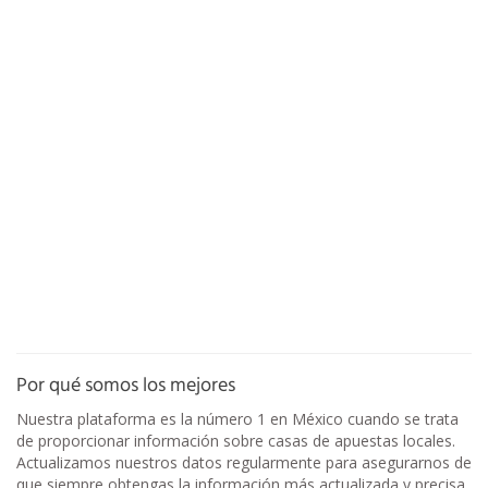
Por qué somos los mejores
Nuestra plataforma es la número 1 en México cuando se trata
de proporcionar información sobre casas de apuestas locales.
Actualizamos nuestros datos regularmente para asegurarnos de
que siempre obtengas la información más actualizada y precisa.