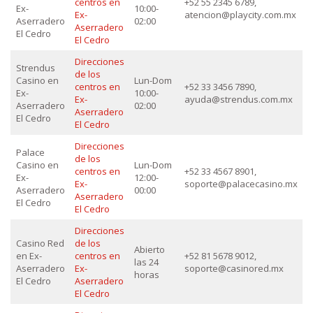
centros en
+52 55 2345 6789,
Ex-
10:00-
Ex-
atencion@playcity.com.mx
Aserradero
02:00
Aserradero
El Cedro
El Cedro
Direcciones
Strendus
de los
Casino en
Lun-Dom
centros en
+52 33 3456 7890,
Ex-
10:00-
Ex-
ayuda@strendus.com.mx
Aserradero
02:00
Aserradero
El Cedro
El Cedro
Direcciones
Palace
de los
Casino en
Lun-Dom
centros en
+52 33 4567 8901,
Ex-
12:00-
Ex-
soporte@palacecasino.mx
Aserradero
00:00
Aserradero
El Cedro
El Cedro
Direcciones
Casino Red
de los
Abierto
en Ex-
centros en
+52 81 5678 9012,
las 24
Aserradero
Ex-
soporte@casinored.mx
horas
El Cedro
Aserradero
El Cedro