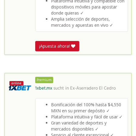
Plataforma intuitiva y compatible con
dispositivos móviles para apostar
donde quieras ✓
Amplia selección de deportes,
mercados y apuestas en vivo ✓
¡Apuesta ahora!
Premium
online
1xbet.mx
sucht in
Ex-Aserradero El Cedro
Bonificación del 100% hasta $4,550
MXN en su primer depósito ✓
Plataforma intuitiva y fácil de usar ✓
Gran variedad de deportes y
mercados disponibles ✓
Servicio al cliente excepcional ✓