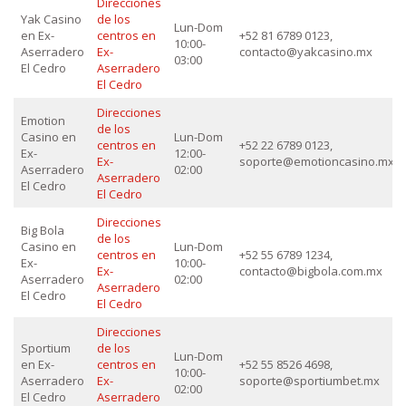
Direcciones
Yak Casino
de los
Lun-Dom
en Ex-
centros en
+52 81 6789 0123,
10:00-
Aserradero
Ex-
contacto@yakcasino.mx
03:00
El Cedro
Aserradero
El Cedro
Direcciones
Emotion
de los
Casino en
Lun-Dom
centros en
+52 22 6789 0123,
Ex-
12:00-
Ex-
soporte@emotioncasino.mx
Aserradero
02:00
Aserradero
El Cedro
El Cedro
Direcciones
Big Bola
de los
Casino en
Lun-Dom
centros en
+52 55 6789 1234,
Ex-
10:00-
Ex-
contacto@bigbola.com.mx
Aserradero
02:00
Aserradero
El Cedro
El Cedro
Direcciones
Sportium
de los
Lun-Dom
en Ex-
centros en
+52 55 8526 4698,
10:00-
Aserradero
Ex-
soporte@sportiumbet.mx
02:00
El Cedro
Aserradero