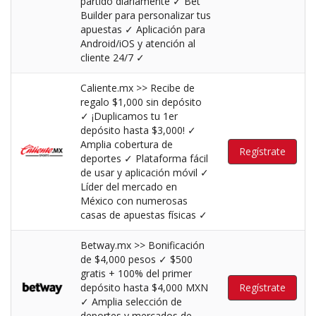
partido diariamente ✓ Bet
Builder para personalizar tus
apuestas ✓ Aplicación para
Android/iOS y atención al
cliente 24/7 ✓
Caliente.mx >> Recibe de
regalo $1,000 sin depósito
✓ ¡Duplicamos tu 1er
depósito hasta $3,000! ✓
Amplia cobertura de
Regístrate
deportes ✓ Plataforma fácil
de usar y aplicación móvil ✓
Líder del mercado en
México con numerosas
casas de apuestas físicas ✓​
Betway.mx >> Bonificación
de $4,000 pesos ✓ $500
gratis + 100% del primer
depósito hasta $4,000 MXN
Regístrate
✓ Amplia selección de
deportes y mercados de