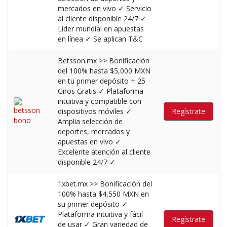
mercados en vivo ✓ Servicio
al cliente disponible 24/7 ✓
Líder mundial en apuestas
en línea ✓ Se aplican T&C
Betsson.mx >> Bonificación
del 100% hasta $5,000 MXN
en tu primer depósito + 25
Giros Gratis ✓ Plataforma
intuitiva y compatible con
dispositivos móviles ✓
Regístrate
Amplia selección de
deportes, mercados y
apuestas en vivo ✓
Excelente atención al cliente
disponible 24/7 ✓
1xbet.mx >> Bonificación del
100% hasta $4,550 MXN en
su primer depósito ✓
Plataforma intuitiva y fácil
Regístrate
de usar ✓ Gran variedad de