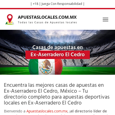
Skip
| +18 | Juega Con Responsabilidad |
to
main
content
Toggl
navig
Casas de apuestas en
Ex-Aserradero El Cedro
Encuentra las mejores casas de apuestas en
Ex-Aserradero El Cedro, México – Tu
directorio completo para apuestas deportivas
locales en Ex-Aserradero El Cedro
Bienvenido a
Apuestaslocales.com.mx
,
¡el directorio líder de