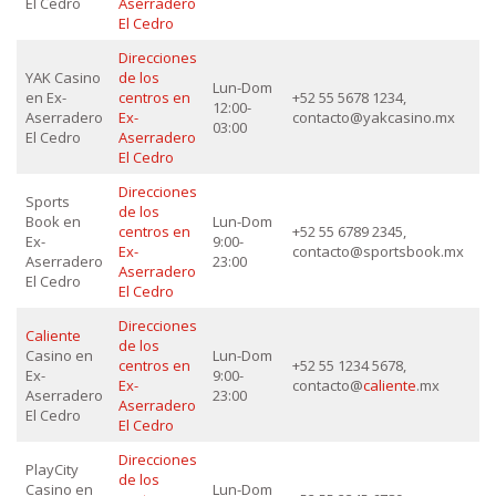
El Cedro
Aserradero
El Cedro
Direcciones
YAK Casino
de los
Lun-Dom
en Ex-
centros en
+52 55 5678 1234,
12:00-
Aserradero
Ex-
contacto@yakcasino.mx
03:00
El Cedro
Aserradero
El Cedro
Direcciones
Sports
de los
Book en
Lun-Dom
centros en
+52 55 6789 2345,
Ex-
9:00-
Ex-
contacto@sportsbook.mx
Aserradero
23:00
Aserradero
El Cedro
El Cedro
Direcciones
Caliente
de los
Casino en
Lun-Dom
centros en
+52 55 1234 5678,
Ex-
9:00-
Ex-
contacto@
caliente
.mx
Aserradero
23:00
Aserradero
El Cedro
El Cedro
Direcciones
PlayCity
de los
Casino en
Lun-Dom