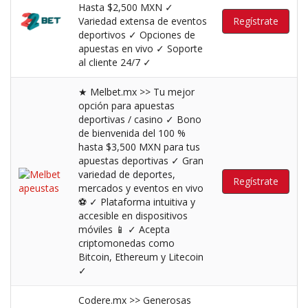
Hasta $2,500 MXN ✓
Variedad extensa de eventos
Regístrate
deportivos ✓ Opciones de
apuestas en vivo ✓ Soporte
al cliente 24/7 ✓
★ Melbet.mx >> Tu mejor
opción para apuestas
deportivas / casino ✓ Bono
de bienvenida del 100 %
hasta $3,500 MXN para tus
apuestas deportivas ✓ Gran
variedad de deportes,
Regístrate
mercados y eventos en vivo
⚽️ ✓ Plataforma intuitiva y
accesible en dispositivos
móviles 📱 ✓ Acepta
criptomonedas como
Bitcoin, Ethereum y Litecoin
✓
Codere.mx >> Generosas