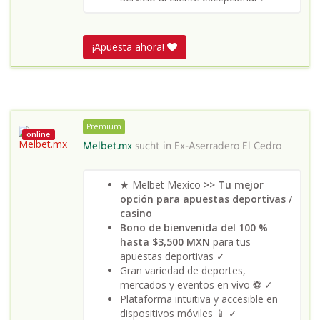
¡Apuesta ahora!
Premium
online
Melbet.mx
sucht in
Ex-Aserradero El Cedro
★ Melbet Mexico
>> Tu mejor
opción para apuestas deportivas /
casino
Bono de bienvenida del 100 %
hasta $3,500 MXN
para tus
apuestas deportivas ✓
Gran variedad de deportes,
mercados y eventos en vivo ⚽️ ✓
Plataforma intuitiva y accesible en
dispositivos móviles 📱 ✓