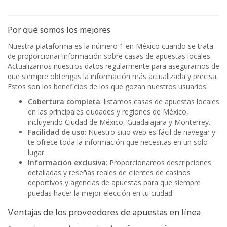
Por qué somos los mejores
Nuestra plataforma es la número 1 en México cuando se trata
de proporcionar información sobre casas de apuestas locales.
Actualizamos nuestros datos regularmente para asegurarnos de
que siempre obtengas la información más actualizada y precisa.
Estos son los beneficios de los que gozan nuestros usuarios:
Cobertura completa
: listamos casas de apuestas locales
en las principales ciudades y regiones de México,
incluyendo Ciudad de México, Guadalajara y Monterrey.
Facilidad de uso
: Nuestro sitio web es fácil de navegar y
te ofrece toda la información que necesitas en un solo
lugar.
Información exclusiva
: Proporcionamos descripciones
detalladas y reseñas reales de clientes de casinos
deportivos y agencias de apuestas para que siempre
puedas hacer la mejor elección en tu ciudad.
Ventajas de los proveedores de apuestas en línea