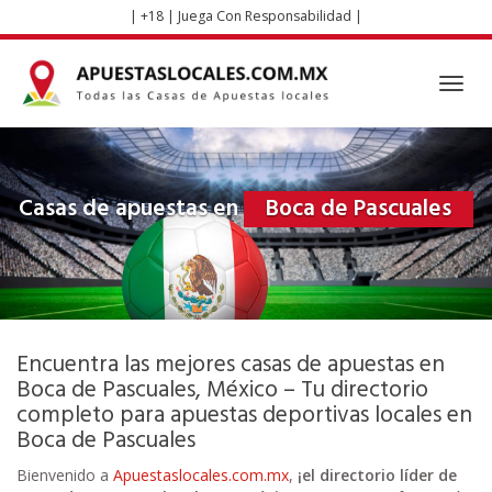
Skip
| +18 | Juega Con Responsabilidad |
to
main
content
Toggl
navig
Casas de apuestas en
Boca de Pascuales
Encuentra las mejores casas de apuestas en
Boca de Pascuales, México – Tu directorio
completo para apuestas deportivas locales en
Boca de Pascuales
Bienvenido a
Apuestaslocales.com.mx
,
¡el directorio líder de