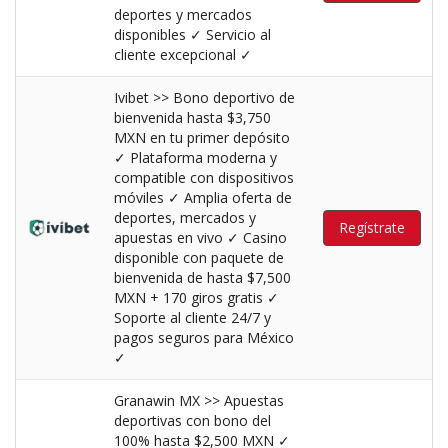
deportes y mercados
disponibles ✓ Servicio al
cliente excepcional ✓
Ivibet >> Bono deportivo de
bienvenida hasta $3,750
MXN en tu primer depósito
✓ Plataforma moderna y
compatible con dispositivos
móviles ✓ Amplia oferta de
deportes, mercados y
Regístrate
apuestas en vivo ✓ Casino
disponible con paquete de
bienvenida de hasta $7,500
MXN + 170 giros gratis ✓
Soporte al cliente 24/7 y
pagos seguros para México
✓
Granawin MX >> Apuestas
deportivas con bono del
100% hasta $2,500 MXN ✓