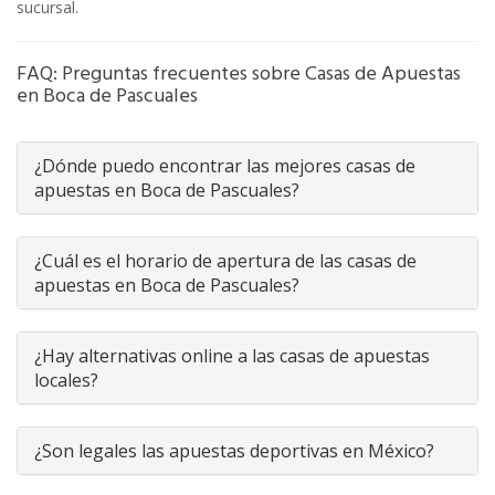
sucursal.
FAQ: Preguntas frecuentes sobre Casas de Apuestas
en Boca de Pascuales
¿Dónde puedo encontrar las mejores casas de
apuestas en Boca de Pascuales?
¿Cuál es el horario de apertura de las casas de
apuestas en Boca de Pascuales?
¿Hay alternativas online a las casas de apuestas
locales?
¿Son legales las apuestas deportivas en México?