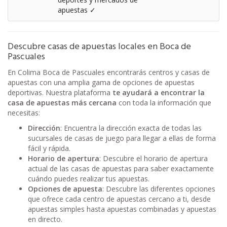
apuestas ✓
Descubre casas de apuestas locales en Boca de
Pascuales
En Colima Boca de Pascuales encontrarás centros y casas de
apuestas con una amplia gama de opciones de apuestas
deportivas. Nuestra plataforma
te ayudará a encontrar la
casa de apuestas más cercana
con toda la información que
necesitas:
Dirección
: Encuentra la dirección exacta de todas las
sucursales de casas de juego para llegar a ellas de forma
fácil y rápida.
Horario de apertura
: Descubre el horario de apertura
actual de las casas de apuestas para saber exactamente
cuándo puedes realizar tus apuestas.
Opciones de apuesta
: Descubre las diferentes opciones
que ofrece cada centro de apuestas cercano a ti, desde
apuestas simples hasta apuestas combinadas y apuestas
en directo.