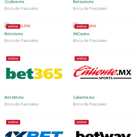
Codere.mx
Betsson.mx
Boca de Pascuales
Boca de Pascuales
online
online
Betcris.mx
MiCasino
Boca de Pascuales
Boca de Pascuales
online
online
Bet365.mx
Caliente.mx
Boca de Pascuales
Boca de Pascuales
online
online