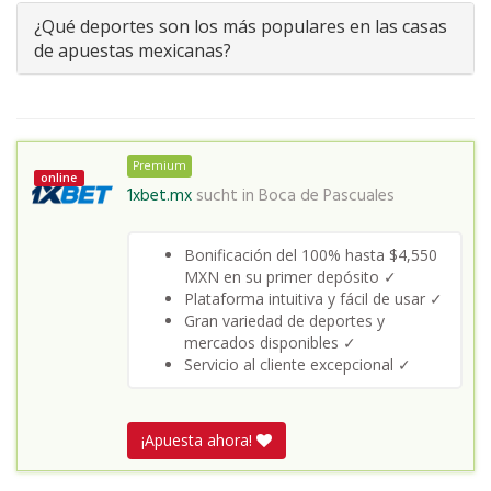
¿Qué deportes son los más populares en las casas
de apuestas mexicanas?
Premium
online
1xbet.mx
sucht in
Boca de Pascuales
Bonificación del 100% hasta $4,550
MXN en su primer depósito ✓
Plataforma intuitiva y fácil de usar ✓
Gran variedad de deportes y
mercados disponibles ✓
Servicio al cliente excepcional ✓
¡Apuesta ahora!