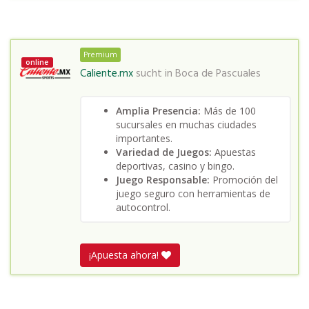
Premium
online
Caliente.mx
sucht in
Boca de Pascuales
Amplia Presencia:
Más de 100
sucursales en muchas ciudades
importantes.
Variedad de Juegos:
Apuestas
deportivas, casino y bingo.
Juego Responsable:
Promoción del
juego seguro con herramientas de
autocontrol.
¡Apuesta ahora!