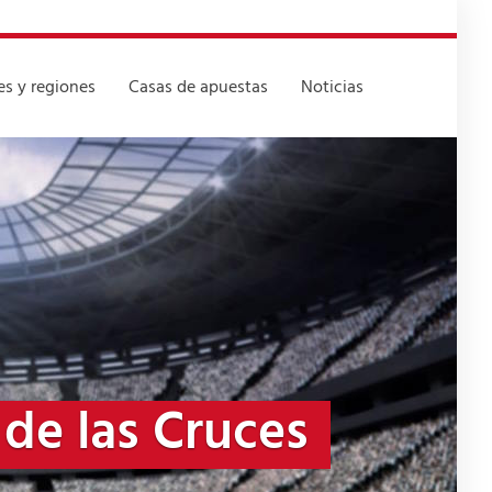
s y regiones
Casas de apuestas
Noticias
de las Cruces