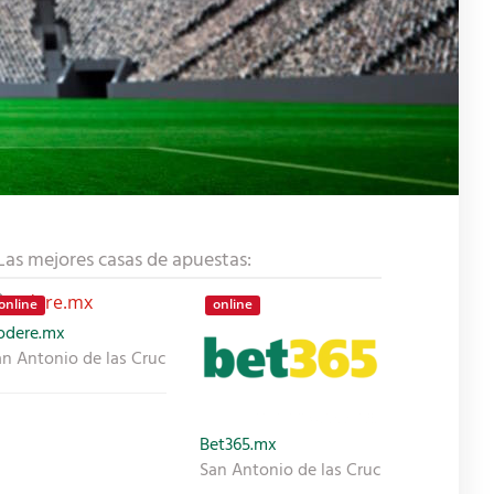
Las mejores casas de apuestas:
online
online
odere.mx
an Antonio de las Cruces
Bet365.mx
San Antonio de las Cruces