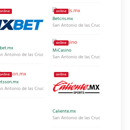
online
online
Betcris.mx
San Antonio de las Cruces
online
xbet.mx
MiCasino
an Antonio de las Cruces
San Antonio de las Cruces
online
online
etsson.mx
an Antonio de las Cruces
Caliente.mx
San Antonio de las Cruces