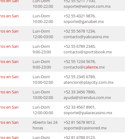
ros en San
Lun-Dom
+52 55 5211 7100,
10:00-22:00
soporte@winpot.com.mx
ros en San
Lun-Dom
+52 55 4321 9876,
10:00-22:00
soporte@ganabet.mx
ros en San
Lun-Dom
+52 55 5678 1234,
12:00-03:00
contacto@yakcasino.mx
ros en San
Lun-Dom
+52 55 6789 2345,
9:00-23:00
contacto@sportsbook.mx
ros en San
Lun-Dom
+52 55 1234 5678,
9:00-23:00
contacto@
caliente
.mx
ros en San
Lun-Dom
+52 55 2345 6789,
10:00-02:00
atencion@playcity.com.mx
ros en San
Lun-Dom
+52 33 3456 7890,
10:00-02:00
ayuda@strendus.com.mx
ros en San
Lun-Dom
+52 33 4567 8901,
12:00-00:00
soporte@palacecasino.mx
ros en San
Abierto las 24
+52 81 5678 9012,
horas
soporte@casinored.mx
ros en San
Lun-Dom
+52 81 6789 0123,