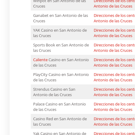
Winpot en San Antonio de las
Direcciones de los cent
Cruces
Antonio de las Cruces
Ganabet en San Antonio de las
Direcciones de los cent
Cruces
Antonio de las Cruces
YAK Casino en San Antonio de
Direcciones de los cent
las Cruces
Antonio de las Cruces
Sports Book en San Antonio de
Direcciones de los cent
las Cruces
Antonio de las Cruces
Caliente
Casino en San Antonio
Direcciones de los cent
de las Cruces
Antonio de las Cruces
PlayCity Casino en San Antonio
Direcciones de los cent
de las Cruces
Antonio de las Cruces
Strendus Casino en San
Direcciones de los cent
Antonio de las Cruces
Antonio de las Cruces
Palace Casino en San Antonio
Direcciones de los cent
de las Cruces
Antonio de las Cruces
Casino Red en San Antonio de
Direcciones de los cent
las Cruces
Antonio de las Cruces
Yak Casino en San Antonio de
Direcciones de los cent