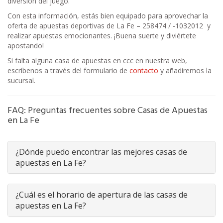
diversión del juego.
Con esta información, estás bien equipado para aprovechar la
oferta de apuestas deportivas de La Fe – 258474 / -1032012 y
realizar apuestas emocionantes. ¡Buena suerte y diviértete
apostando!
Si falta alguna casa de apuestas en ccc en nuestra web,
escríbenos a través del formulario de
contacto
y añadiremos la
sucursal.
FAQ: Preguntas frecuentes sobre Casas de Apuestas
en La Fe
¿Dónde puedo encontrar las mejores casas de
apuestas en La Fe?
¿Cuál es el horario de apertura de las casas de
apuestas en La Fe?