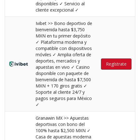
disponibles ✓ Servicio al
cliente excepcional ✓
Ivibet >> Bono deportivo de
bienvenida hasta $3,750
MXN en tu primer depósito
✓ Plataforma moderna y
compatible con dispositivos
móviles ✓ Amplia oferta de
deportes, mercados y
Regístrate
apuestas en vivo ✓ Casino
disponible con paquete de
bienvenida de hasta $7,500
MXN + 170 giros gratis ✓
Soporte al cliente 24/7 y
pagos seguros para México
✓
Granawin MX >> Apuestas
deportivas con bono del
100% hasta $2,500 MXN ✓
Casa de apuestas moderna