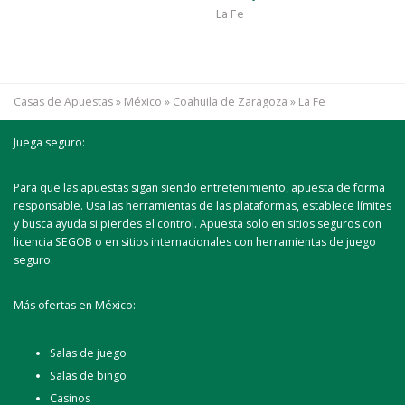
La Fe
Casas de Apuestas
»
México
»
Coahuila de Zaragoza
»
La Fe
Juega seguro:
Para que las apuestas sigan siendo entretenimiento, apuesta de forma
responsable. Usa las herramientas de las plataformas, establece límites
y busca ayuda si pierdes el control. Apuesta solo en sitios seguros con
licencia SEGOB o en sitios internacionales con herramientas de juego
seguro.
Más ofertas en México:
Salas de juego
Salas de bingo
Casinos