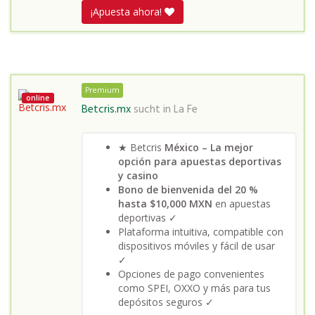
¡Apuesta ahora!
Premium
online
Betcris.mx
sucht in
La Fe
★ Betcris
México – La mejor
opción para apuestas deportivas
y casino
Bono de bienvenida del 20 %
hasta $10,000 MXN
en apuestas
deportivas ✓
Plataforma intuitiva, compatible con
dispositivos móviles y fácil de usar
✓
Opciones de pago convenientes
como SPEI, OXXO y más para tus
depósitos seguros ✓