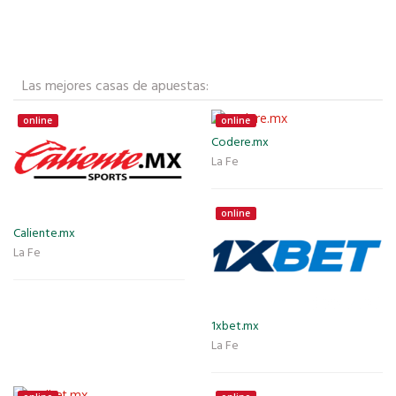
Las mejores casas de apuestas:
online
online
Codere.mx
La Fe
online
Caliente.mx
La Fe
1xbet.mx
La Fe