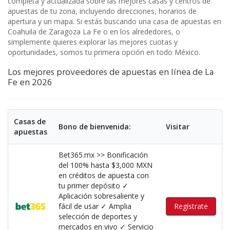
completa y actualizada sobre las mejores casas y centros de
apuestas de tu zona, incluyendo direcciones, horarios de
apertura y un mapa. Si estás buscando una casa de apuestas en
Coahuila de Zaragoza La Fe o en los alrededores, o
simplemente quieres explorar las mejores cuotas y
oportunidades, somos tu primera opción en todo México.
Los mejores proveedores de apuestas en línea de La
Fe en 2026
Casas de
Bono de bienvenida:
Visitar
apuestas
Bet365.mx >> Bonificación
del 100% hasta $3,000 MXN
en créditos de apuesta con
tu primer depósito ✓
Aplicación sobresaliente y
fácil de usar ✓ Amplia
Regístrate
selección de deportes y
mercados en vivo ✓ Servicio