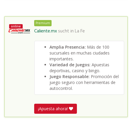
Premium
online
Caliente.mx
sucht in
La Fe
Amplia Presencia:
Más de 100
sucursales en muchas ciudades
importantes.
Variedad de Juegos:
Apuestas
deportivas, casino y bingo.
Juego Responsable:
Promoción del
juego seguro con herramientas de
autocontrol.
¡Apuesta ahora!