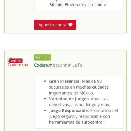
Bitcoin, Ethereum y Litecoin ✓
¡Apuesta ahora!
Premium
online
Codere.mx
sucht in
La Fe
Gran Presencia:
Más de 90
sucursales en muchas ciudades
importantes de México.
Variedad de Juegos:
Apuestas
deportivas, casino, bingo y más.
Juego Responsable:
Promoción del
juego seguro y responsable con
herramientas de autocontrol.