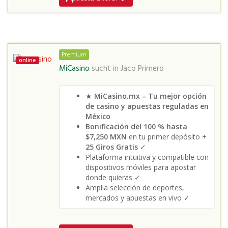
Premium
online
MiCasino
sucht in
Jaco Primero
★
MiCasino.mx – Tu mejor opción
de casino y apuestas reguladas en
México
Bonificación del 100 % hasta
$7,250 MXN
en tu primer depósito +
25 Giros Gratis
✓
Plataforma intuitiva y compatible con
dispositivos móviles para apostar
donde quieras ✓
Amplia selección de deportes,
mercados y apuestas en vivo ✓