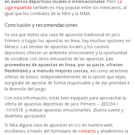
en eventos deportivos locales e internacionales
. Pero
La
Liga española
también es muy popular entre los mexicanos, al
igual que los combates de la NBA y la MMA.
Conclusión y recomendaciones
Ya sea que visites una casa de apuestas tradicional en Jaco
Primero o hagas tus apuestas en línea, hay muchas opciones en
México. Las tiendas de apuestas locales y los casinos
deportivos ofrecen un ambiente emocionante y la oportunidad
de socializar con otros entusiastas de las apuestas.
Los
proveedores de apuestas en línea, por su parte, ofrecen
flexibilidad y a menudo mejores cuotas
, así como atractivas
ofertas de bonos. Independientemente de la opción que elijas,
asegúrate de apostar de forma responsable y de dar prioridad a
la diversión del juego.
Con esta información, estás bien equipado para aprovechar la
oferta de apuestas deportivas de Jaco Primero – 283234 /
-1010518 y realizar apuestas emocionantes. ¡Buena suerte y
diviértete apostando!
Si falta alguna casa de apuestas en ccc en nuestra web,
escríbenos a través del formulario de
contacto
y añadiremos la