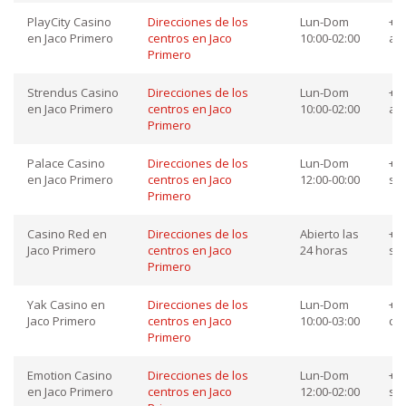
PlayCity Casino
Direcciones de los
Lun-Dom
+52
en Jaco Primero
centros en Jaco
10:00-02:00
at
Primero
Strendus Casino
Direcciones de los
Lun-Dom
+52
en Jaco Primero
centros en Jaco
10:00-02:00
ay
Primero
Palace Casino
Direcciones de los
Lun-Dom
+52
en Jaco Primero
centros en Jaco
12:00-00:00
so
Primero
Casino Red en
Direcciones de los
Abierto las
+52
Jaco Primero
centros en Jaco
24 horas
so
Primero
Yak Casino en
Direcciones de los
Lun-Dom
+52
Jaco Primero
centros en Jaco
10:00-03:00
co
Primero
Emotion Casino
Direcciones de los
Lun-Dom
+52
en Jaco Primero
centros en Jaco
12:00-02:00
so