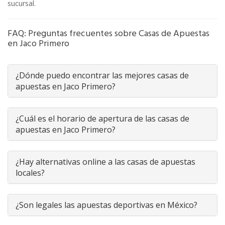
sucursal.
FAQ: Preguntas frecuentes sobre Casas de Apuestas
en Jaco Primero
¿Dónde puedo encontrar las mejores casas de
apuestas en Jaco Primero?
¿Cuál es el horario de apertura de las casas de
apuestas en Jaco Primero?
¿Hay alternativas online a las casas de apuestas
locales?
¿Son legales las apuestas deportivas en México?