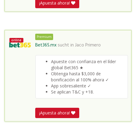
¡Apuesta ahora!
Premium
online
Bet365.mx
sucht in
Jaco Primero
Apueste con confianza en el líder
global Bet365 ★
Obtenga hasta $3,000 de
bonificación al 100% ahora ✓
App sobresaliente ✓
Se aplican T&C y +18.
¡Apuesta ahora!