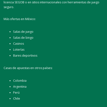
licencia SEGOB o en sitios internacionales con herramientas de juego
seguro.
Más ofertas en México:
Salas de juego
Salas de bingo
Casinos
Loterías
Bares deportivos
Casas de apuestas en otros países:
Colombia
Argentina
Perú
Chile