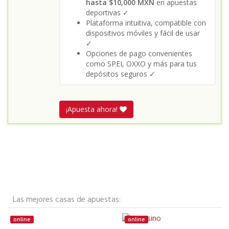
hasta $10,000 MXN
en apuestas
deportivas ✓
Plataforma intuitiva, compatible con
dispositivos móviles y fácil de usar
✓
Opciones de pago convenientes
como SPEI, OXXO y más para tus
depósitos seguros ✓
¡Apuesta ahora!
Las mejores casas de apuestas:
online
online