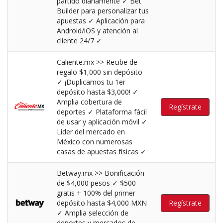
partido diariamente ✓ Bet
Builder para personalizar tus
apuestas ✓ Aplicación para
Android/iOS y atención al
cliente 24/7 ✓
Caliente.mx >> Recibe de
regalo $1,000 sin depósito
✓ ¡Duplicamos tu 1er
depósito hasta $3,000! ✓
Amplia cobertura de
Regístrate
deportes ✓ Plataforma fácil
de usar y aplicación móvil ✓
Líder del mercado en
México con numerosas
casas de apuestas físicas ✓​
Betway.mx >> Bonificación
de $4,000 pesos ✓ $500
gratis + 100% del primer
depósito hasta $4,000 MXN
Regístrate
✓ Amplia selección de
deportes y mercados de