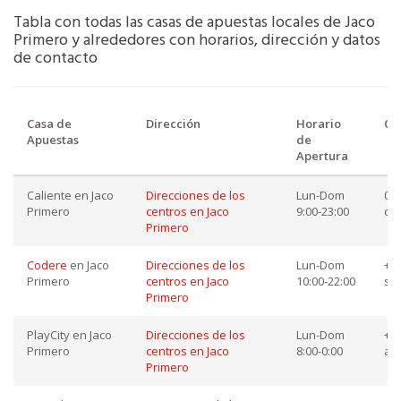
Tabla con todas las casas de apuestas locales de Jaco
Primero y alrededores con horarios, dirección y datos
de contacto
Casa de
Dirección
Horario
Co
Apuestas
de
Apertura
Caliente en Jaco
Direcciones de los
Lun-Dom
018
Primero
centros en Jaco
9:00-23:00
co
Primero
Codere
en Jaco
Direcciones de los
Lun-Dom
+52
Primero
centros en Jaco
10:00-22:00
so
Primero
PlayCity en Jaco
Direcciones de los
Lun-Dom
+52
Primero
centros en Jaco
8:00-0:00
at
Primero