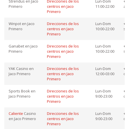
Strendus en Jaco
Direcciones de los
Lun-Dom
+52
Primero
centros en Jaco
11:00-22:00
ay
Primero
Winpot en Jaco
Direcciones de los
Lun-Dom
+52
Primero
centros en Jaco
10:00-22:00
so
Primero
Ganabet en Jaco
Direcciones de los
Lun-Dom
+52
Primero
centros en Jaco
10:00-22:00
so
Primero
YAK Casino en
Direcciones de los
Lun-Dom
+52
Jaco Primero
centros en Jaco
12:00-03:00
co
Primero
Sports Book en
Direcciones de los
Lun-Dom
+52
Jaco Primero
centros en Jaco
9:00-23:00
co
Primero
Caliente
Casino
Direcciones de los
Lun-Dom
+52
en Jaco Primero
centros en Jaco
9:00-23:00
co
Primero