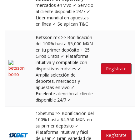
mercados en vivo ✓ Servicio
al cliente disponible 24/7 ✓
Líder mundial en apuestas
en línea ✓ Se aplican T&C
Betsson.mx >> Bonificación
del 100% hasta $5,000 MXN
en tu primer depósito + 25
Giros Gratis ✓ Plataforma
intuitiva y compatible con
dispositivos móviles ✓
Regístrate
Amplia selección de
deportes, mercados y
apuestas en vivo ✓
Excelente atención al cliente
disponible 24/7 ✓
1xbet.mx >> Bonificación del
100% hasta $4,550 MXN en
su primer depósito ✓
Plataforma intuitiva y fácil
Regístrate
de usar ✓ Gran variedad de