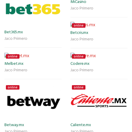
MiCasino
Jaco Primero
online
Bet365.mx
Betcris.mx
Jaco Primero
Jaco Primero
online
online
Melbet.mx
Codere.mx
Jaco Primero
Jaco Primero
online
online
Betway.mx
Caliente.mx
Jaco Primero
Jaco Primero