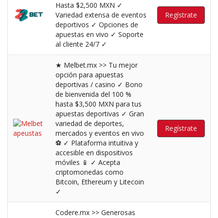
Hasta $2,500 MXN ✓
Variedad extensa de eventos
Regístrate
deportivos ✓ Opciones de
apuestas en vivo ✓ Soporte
al cliente 24/7 ✓
★ Melbet.mx >> Tu mejor
opción para apuestas
deportivas / casino ✓ Bono
de bienvenida del 100 %
hasta $3,500 MXN para tus
apuestas deportivas ✓ Gran
variedad de deportes,
Regístrate
mercados y eventos en vivo
⚽️ ✓ Plataforma intuitiva y
accesible en dispositivos
móviles 📱 ✓ Acepta
criptomonedas como
Bitcoin, Ethereum y Litecoin
✓
Codere.mx >> Generosas