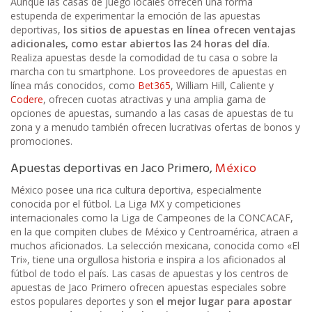
Aunque las casas de juego locales ofrecen una forma
estupenda de experimentar la emoción de las apuestas
deportivas,
los sitios de apuestas en línea ofrecen ventajas
adicionales, como estar abiertos las 24 horas del día
.
Realiza apuestas desde la comodidad de tu casa o sobre la
marcha con tu smartphone. Los proveedores de apuestas en
línea más conocidos, como
Bet365
, William Hill, Caliente y
Codere
, ofrecen cuotas atractivas y una amplia gama de
opciones de apuestas, sumando a las casas de apuestas de tu
zona y a menudo también ofrecen lucrativas ofertas de bonos y
promociones.
Apuestas deportivas en Jaco Primero,
México
México posee una rica cultura deportiva, especialmente
conocida por el fútbol. La Liga MX y competiciones
internacionales como la Liga de Campeones de la CONCACAF,
en la que compiten clubes de México y Centroamérica, atraen a
muchos aficionados. La selección mexicana, conocida como «El
Tri», tiene una orgullosa historia e inspira a los aficionados al
fútbol de todo el país. Las casas de apuestas y los centros de
apuestas de Jaco Primero ofrecen apuestas especiales sobre
estos populares deportes y son
el mejor lugar para apostar