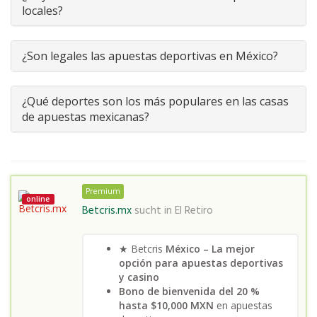
locales?
¿Son legales las apuestas deportivas en México?
¿Qué deportes son los más populares en las casas
de apuestas mexicanas?
Premium
online
Betcris.mx
sucht in
El Retiro
★ Betcris
México – La mejor
opción para apuestas deportivas
y casino
Bono de bienvenida del 20 %
hasta $10,000 MXN
en apuestas