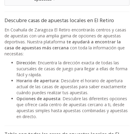
Descubre casas de apuestas locales en El Retiro
En Coahuila de Zaragoza El Retiro encontrarás centros y casas
de apuestas con una amplia gama de opciones de apuestas
deportivas. Nuestra plataforma
te ayudará a encontrar la
casa de apuestas más cercana
con toda la información que
necesitas:
Dirección
: Encuentra la dirección exacta de todas las
sucursales de casas de juego para llegar a ellas de forma
fácil y rápida.
Horario de apertura
: Descubre el horario de apertura
actual de las casas de apuestas para saber exactamente
cuándo puedes realizar tus apuestas.
Opciones de apuesta
: Descubre las diferentes opciones
que ofrece cada centro de apuestas cercano a ti, desde
apuestas simples hasta apuestas combinadas y apuestas
en directo.