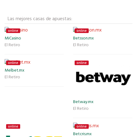
Las mejores casas de apuestas:
online
online
MiCasino
Betsson.mx
El Retiro
El Retiro
online
online
Melbet.mx
El Retiro
Betway.mx
El Retiro
online
online
Betcris.mx