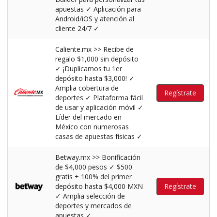
apuestas ✓ Aplicación para
Android/iOS y atención al
cliente 24/7 ✓
Caliente.mx >> Recibe de
regalo $1,000 sin depósito
✓ ¡Duplicamos tu 1er
depósito hasta $3,000! ✓
Amplia cobertura de
Regístrate
deportes ✓ Plataforma fácil
de usar y aplicación móvil ✓
Líder del mercado en
México con numerosas
casas de apuestas físicas ✓​
Betway.mx >> Bonificación
de $4,000 pesos ✓ $500
gratis + 100% del primer
depósito hasta $4,000 MXN
Regístrate
✓ Amplia selección de
deportes y mercados de
apuestas ✓