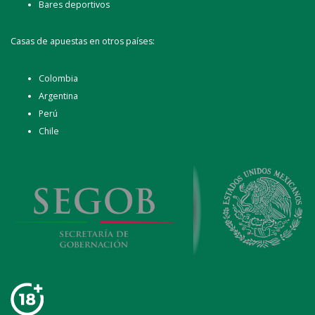
Bares deportivos
Casas de apuestas en otros países:
Colombia
Argentina
Perú
Chile