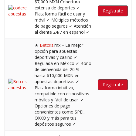
$7,000 MXN Cobertura
extensa de deportes ✓
Regístrate
Plataforma fácil de usar y
móvil ✓ Múltiples métodos
de pago seguros ✓ Atención
al cliente 24/7 en español ✓
★
Betcris
.mx – La mejor
opción para apuestas
deportivas y casino ✓
Regulada en México ✓ Bono
de bienvenida del 20 %
hasta $10,000 MXN en
apuestas deportivas ✓
Regístrate
Plataforma intuitiva,
compatible con dispositivos
móviles y fácil de usar ✓
Opciones de pago
convenientes como SPEI,
OXXO y más para tus
depósitos seguros ✓