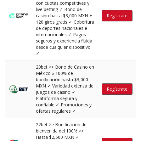
con cuotas competitivas y
live betting ✓ Bono de
casino hasta $3,000 MXN +
Regístrate
120 giros gratis ✓ Cobertura
de deportes nacionales e
internacionales ✓ Pagos
seguros y experiencia fluida
desde cualquier dispositivo
✓
20bet >> Bono de Casino en
México » 100% de
bonificación hasta $3,000
MXN ✓ Variedad extensa de
Regístrate
juegos de casino ✓
Plataforma segura y
confiable ✓ Promociones y
ofertas regulares ✓
22bet >> Bonificación de
bienvenida del 100% >>
Hasta $2,500 MXN ✓