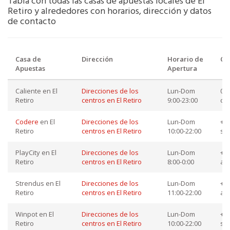
Tabla con todas las casas de apuestas locales de El
Retiro y alrededores con horarios, dirección y datos
de contacto
Casa de
Dirección
Horario de
Co
Apuestas
Apertura
Caliente en El
Direcciones de los
Lun-Dom
018
Retiro
centros en El Retiro
9:00-23:00
co
Codere
en El
Direcciones de los
Lun-Dom
+52
Retiro
centros en El Retiro
10:00-22:00
so
PlayCity en El
Direcciones de los
Lun-Dom
+52
Retiro
centros en El Retiro
8:00-0:00
at
Strendus en El
Direcciones de los
Lun-Dom
+52
Retiro
centros en El Retiro
11:00-22:00
ay
Winpot en El
Direcciones de los
Lun-Dom
+52
Retiro
centros en El Retiro
10:00-22:00
so