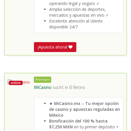
operando legal y seguro ✓
Amplia selección de deportes,
mercados y apuestas en vivo ✓
Excelente atención al cliente
disponible 24/7
¡Apuesta ahora!
Premium
online
MiCasino
sucht in
El Retiro
★
MiCasino.mx – Tu mejor opción
de casino y apuestas reguladas en
México
Bonificación del 100 % hasta
$7,250 MXN
en tu primer depósito +