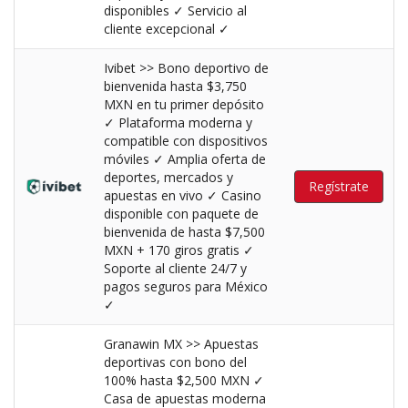
disponibles ✓ Servicio al
cliente excepcional ✓
Ivibet >> Bono deportivo de
bienvenida hasta $3,750
MXN en tu primer depósito
✓ Plataforma moderna y
compatible con dispositivos
móviles ✓ Amplia oferta de
deportes, mercados y
Regístrate
apuestas en vivo ✓ Casino
disponible con paquete de
bienvenida de hasta $7,500
MXN + 170 giros gratis ✓
Soporte al cliente 24/7 y
pagos seguros para México
✓
Granawin MX >> Apuestas
deportivas con bono del
100% hasta $2,500 MXN ✓
Casa de apuestas moderna