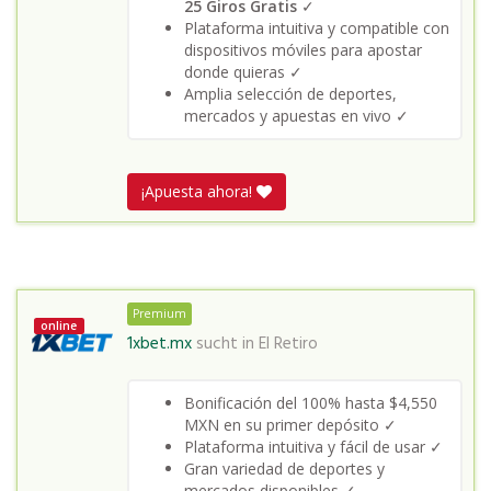
25 Giros Gratis
✓
Plataforma intuitiva y compatible con
dispositivos móviles para apostar
donde quieras ✓
Amplia selección de deportes,
mercados y apuestas en vivo ✓
¡Apuesta ahora!
Premium
online
1xbet.mx
sucht in
El Retiro
Bonificación del 100% hasta $4,550
MXN en su primer depósito ✓
Plataforma intuitiva y fácil de usar ✓
Gran variedad de deportes y
mercados disponibles ✓