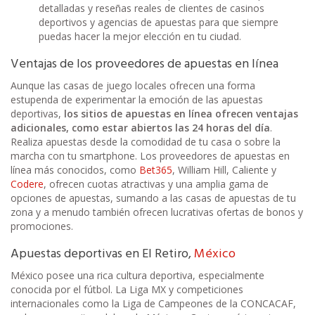
detalladas y reseñas reales de clientes de casinos
deportivos y agencias de apuestas para que siempre
puedas hacer la mejor elección en tu ciudad.
Ventajas de los proveedores de apuestas en línea
Aunque las casas de juego locales ofrecen una forma
estupenda de experimentar la emoción de las apuestas
deportivas,
los sitios de apuestas en línea ofrecen ventajas
adicionales, como estar abiertos las 24 horas del día
.
Realiza apuestas desde la comodidad de tu casa o sobre la
marcha con tu smartphone. Los proveedores de apuestas en
línea más conocidos, como
Bet365
, William Hill, Caliente y
Codere
, ofrecen cuotas atractivas y una amplia gama de
opciones de apuestas, sumando a las casas de apuestas de tu
zona y a menudo también ofrecen lucrativas ofertas de bonos y
promociones.
Apuestas deportivas en El Retiro,
México
México posee una rica cultura deportiva, especialmente
conocida por el fútbol. La Liga MX y competiciones
internacionales como la Liga de Campeones de la CONCACAF,