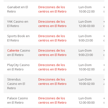
Ganabet en El
Direcciones de los
Lun-Dom
+52
Retiro
centros en El Retiro
10:00-22:00
so
YAK Casino en
Direcciones de los
Lun-Dom
+52
El Retiro
centros en El Retiro
12:00-03:00
co
Sports Book en
Direcciones de los
Lun-Dom
+52
El Retiro
centros en El Retiro
9:00-23:00
co
Caliente
Casino
Direcciones de los
Lun-Dom
+52
en El Retiro
centros en El Retiro
9:00-23:00
co
PlayCity Casino
Direcciones de los
Lun-Dom
+52
en El Retiro
centros en El Retiro
10:00-02:00
at
Strendus
Direcciones de los
Lun-Dom
+52
Casino en El
centros en El Retiro
10:00-02:00
ay
Retiro
Palace Casino
Direcciones de los
Lun-Dom
+52
en El Retiro
centros en El Retiro
12:00-00:00
so