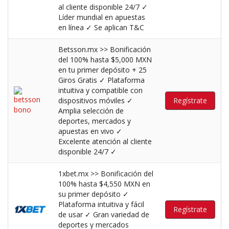
al cliente disponible 24/7 ✓
Líder mundial en apuestas
en línea ✓ Se aplican T&C
Betsson.mx >> Bonificación
del 100% hasta $5,000 MXN
en tu primer depósito + 25
Giros Gratis ✓ Plataforma
intuitiva y compatible con
dispositivos móviles ✓
Regístrate
Amplia selección de
deportes, mercados y
apuestas en vivo ✓
Excelente atención al cliente
disponible 24/7 ✓
1xbet.mx >> Bonificación del
100% hasta $4,550 MXN en
su primer depósito ✓
Plataforma intuitiva y fácil
Regístrate
de usar ✓ Gran variedad de
deportes y mercados