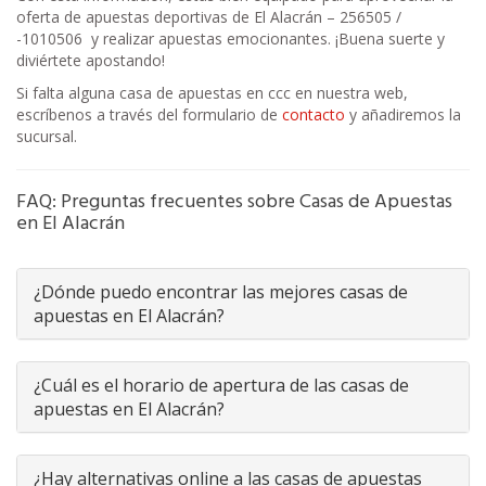
oferta de apuestas deportivas de El Alacrán – 256505 /
-1010506 y realizar apuestas emocionantes. ¡Buena suerte y
diviértete apostando!
Si falta alguna casa de apuestas en ccc en nuestra web,
escríbenos a través del formulario de
contacto
y añadiremos la
sucursal.
FAQ: Preguntas frecuentes sobre Casas de Apuestas
en El Alacrán
¿Dónde puedo encontrar las mejores casas de
apuestas en El Alacrán?
¿Cuál es el horario de apertura de las casas de
apuestas en El Alacrán?
¿Hay alternativas online a las casas de apuestas