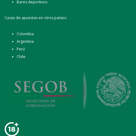
Bares deportivos
Casas de apuestas en otros países:
Colombia
Argentina
Perú
Chile