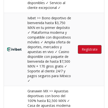
disponibles ✓ Servicio al
cliente excepcional ✓
Ivibet >> Bono deportivo de
bienvenida hasta $3,750
MXN en tu primer depósito
✓ Plataforma moderna y
compatible con dispositivos
móviles ✓ Amplia oferta de
deportes, mercados y
Regístrate
apuestas en vivo ✓ Casino
disponible con paquete de
bienvenida de hasta $7,500
MXN + 170 giros gratis ✓
Soporte al cliente 24/7 y
pagos seguros para México
✓
Granawin MX >> Apuestas
deportivas con bono del
100% hasta $2,500 MXN ✓
Casa de apuestas moderna