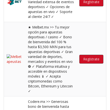
Variedad extensa de eventos
Regístrate
deportivos ✓ Opciones de
apuestas en vivo ✓ Soporte
al cliente 24/7 ✓
★ Melbet.mx >> Tu mejor
opción para apuestas
deportivas / casino ✓ Bono
de bienvenida del 100 %
hasta $3,500 MXN para tus
apuestas deportivas ✓ Gran
variedad de deportes,
Regístrate
mercados y eventos en vivo
⚽️ ✓ Plataforma intuitiva y
accesible en dispositivos
móviles 📱 ✓ Acepta
criptomonedas como
Bitcoin, Ethereum y Litecoin
✓
Codere.mx >> Generosas
bono de bienvenida hasta