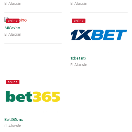
El Alacrán
El Alacrán
online
online
MiCasino
El Alacrán
1xbet.mx
El Alacrán
online
Bet365.mx
El Alacrán