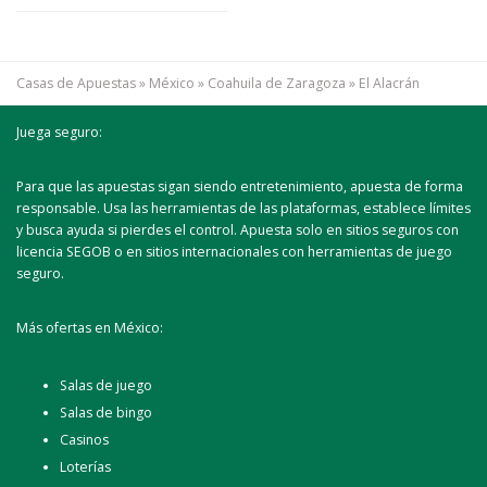
Casas de Apuestas
»
México
»
Coahuila de Zaragoza
»
El Alacrán
Juega seguro:
Para que las apuestas sigan siendo entretenimiento, apuesta de forma
responsable. Usa las herramientas de las plataformas, establece límites
y busca ayuda si pierdes el control. Apuesta solo en sitios seguros con
licencia SEGOB o en sitios internacionales con herramientas de juego
seguro.
Más ofertas en México:
Salas de juego
Salas de bingo
Casinos
Loterías