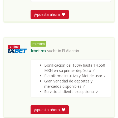
¡Apuesta ahora!
Premium
online
1xbet.mx
sucht in
El Alacrán
Bonificación del 100% hasta $4,550
MXN en su primer depósito ✓
Plataforma intuitiva y fácil de usar ✓
Gran variedad de deportes y
mercados disponibles ✓
Servicio al cliente excepcional ✓
¡Apuesta ahora!