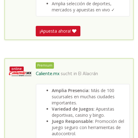
Amplia selección de deportes,
mercados y apuestas en vivo ✓
¡Apuesta ahora!
Premium
online
Caliente.mx
sucht in
El Alacrán
Amplia Presencia:
Más de 100
sucursales en muchas ciudades
importantes.
Variedad de Juegos:
Apuestas
deportivas, casino y bingo.
Juego Responsable:
Promoción del
juego seguro con herramientas de
autocontrol.