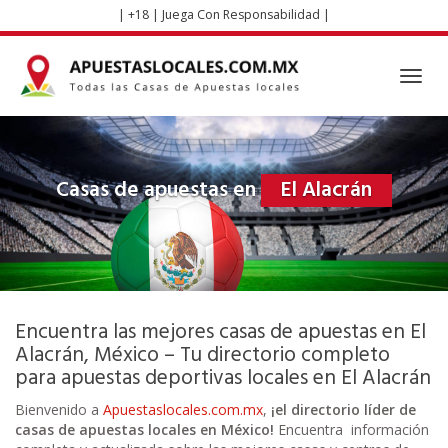
Skip
| +18 | Juega Con Responsabilidad |
to
main
content
Toggl
navig
Casas de apuestas en
El Alacrán
Encuentra las mejores casas de apuestas en El
Alacrán, México – Tu directorio completo
para apuestas deportivas locales en El Alacrán
Bienvenido a
Apuestaslocales.com.mx
,
¡el directorio líder de
casas de apuestas locales en México!
Encuentra información