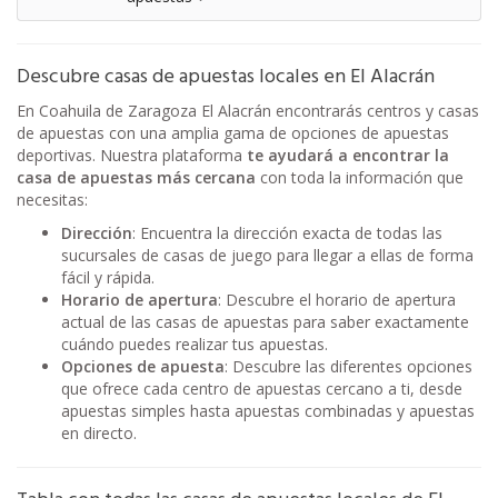
Descubre casas de apuestas locales en El Alacrán
En Coahuila de Zaragoza El Alacrán encontrarás centros y casas
de apuestas con una amplia gama de opciones de apuestas
deportivas. Nuestra plataforma
te ayudará a encontrar la
casa de apuestas más cercana
con toda la información que
necesitas:
Dirección
: Encuentra la dirección exacta de todas las
sucursales de casas de juego para llegar a ellas de forma
fácil y rápida.
Horario de apertura
: Descubre el horario de apertura
actual de las casas de apuestas para saber exactamente
cuándo puedes realizar tus apuestas.
Opciones de apuesta
: Descubre las diferentes opciones
que ofrece cada centro de apuestas cercano a ti, desde
apuestas simples hasta apuestas combinadas y apuestas
en directo.