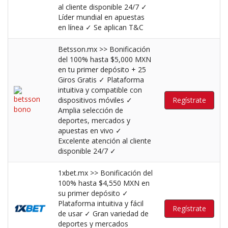
al cliente disponible 24/7 ✓
Líder mundial en apuestas
en línea ✓ Se aplican T&C
Betsson.mx >> Bonificación
del 100% hasta $5,000 MXN
en tu primer depósito + 25
Giros Gratis ✓ Plataforma
intuitiva y compatible con
dispositivos móviles ✓
Regístrate
Amplia selección de
deportes, mercados y
apuestas en vivo ✓
Excelente atención al cliente
disponible 24/7 ✓
1xbet.mx >> Bonificación del
100% hasta $4,550 MXN en
su primer depósito ✓
Plataforma intuitiva y fácil
Regístrate
de usar ✓ Gran variedad de
deportes y mercados