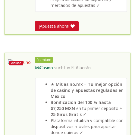
mercados de apuestas ✓
¡Apuesta ahora!
Premium
online
MiCasino
sucht in
El Alacrán
★
MiCasino.mx – Tu mejor opción
de casino y apuestas reguladas en
México
Bonificación del 100 % hasta
$7,250 MXN
en tu primer depósito +
25 Giros Gratis
✓
Plataforma intuitiva y compatible con
dispositivos móviles para apostar
donde quieras ✓