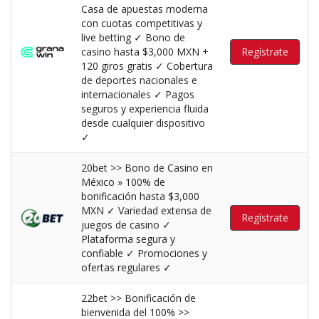
Casa de apuestas moderna
con cuotas competitivas y
live betting ✓ Bono de
casino hasta $3,000 MXN +
Regístrate
120 giros gratis ✓ Cobertura
de deportes nacionales e
internacionales ✓ Pagos
seguros y experiencia fluida
desde cualquier dispositivo
✓
20bet >> Bono de Casino en
México » 100% de
bonificación hasta $3,000
MXN ✓ Variedad extensa de
Regístrate
juegos de casino ✓
Plataforma segura y
confiable ✓ Promociones y
ofertas regulares ✓
22bet >> Bonificación de
bienvenida del 100% >>