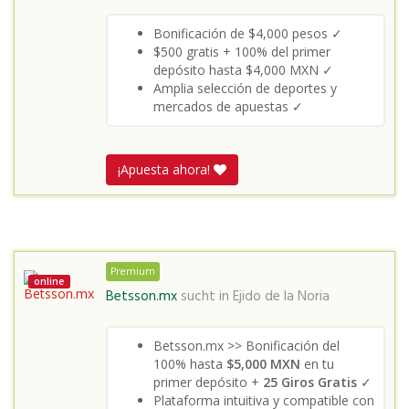
Bonificación de $4,000 pesos ✓
$500 gratis + 100% del primer
depósito hasta $4,000 MXN ✓
Amplia selección de deportes y
mercados de apuestas ✓
¡Apuesta ahora!
Premium
online
Betsson.mx
sucht in
Ejido de la Noria
Betsson.mx >> Bonificación del
100% hasta
$5,000 MXN
en tu
primer depósito +
25 Giros Gratis
✓
Plataforma intuitiva y compatible con