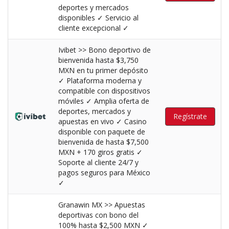
deportes y mercados
disponibles ✓ Servicio al
cliente excepcional ✓
Ivibet >> Bono deportivo de
bienvenida hasta $3,750
MXN en tu primer depósito
✓ Plataforma moderna y
compatible con dispositivos
móviles ✓ Amplia oferta de
deportes, mercados y
Regístrate
apuestas en vivo ✓ Casino
disponible con paquete de
bienvenida de hasta $7,500
MXN + 170 giros gratis ✓
Soporte al cliente 24/7 y
pagos seguros para México
✓
Granawin MX >> Apuestas
deportivas con bono del
100% hasta $2,500 MXN ✓