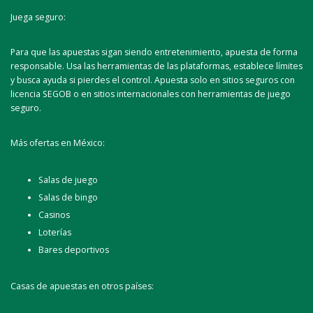
Juega seguro:
Para que las apuestas sigan siendo entretenimiento, apuesta de forma
responsable. Usa las herramientas de las plataformas, establece límites
y busca ayuda si pierdes el control. Apuesta solo en sitios seguros con
licencia SEGOB o en sitios internacionales con herramientas de juego
seguro.
Más ofertas en México:
Salas de juego
Salas de bingo
Casinos
Loterías
Bares deportivos
Casas de apuestas en otros países: