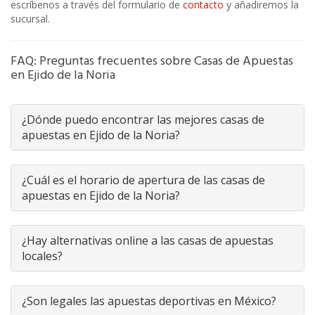
escríbenos a través del formulario de
contacto
y añadiremos la
sucursal.
FAQ: Preguntas frecuentes sobre Casas de Apuestas
en Ejido de la Noria
¿Dónde puedo encontrar las mejores casas de
apuestas en Ejido de la Noria?
¿Cuál es el horario de apertura de las casas de
apuestas en Ejido de la Noria?
¿Hay alternativas online a las casas de apuestas
locales?
¿Son legales las apuestas deportivas en México?