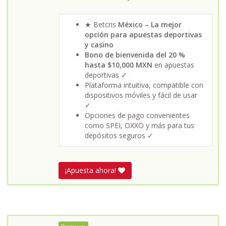
★ Betcris
México – La mejor
opción para apuestas deportivas
y casino
Bono de bienvenida del 20 %
hasta $10,000 MXN
en apuestas
deportivas ✓
Plataforma intuitiva, compatible con
dispositivos móviles y fácil de usar
✓
Opciones de pago convenientes
como SPEI, OXXO y más para tus
depósitos seguros ✓
¡Apuesta ahora!