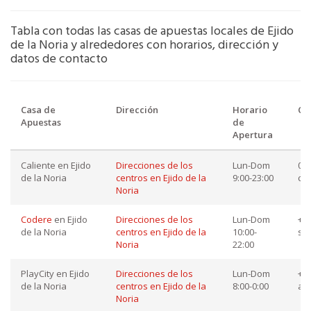
Tabla con todas las casas de apuestas locales de Ejido
de la Noria y alrededores con horarios, dirección y
datos de contacto
Casa de
Dirección
Horario
Co
Apuestas
de
Apertura
Caliente en Ejido
Direcciones de los
Lun-Dom
018
de la Noria
centros en Ejido de la
9:00-23:00
co
Noria
Codere
en Ejido
Direcciones de los
Lun-Dom
+52
de la Noria
centros en Ejido de la
10:00-
so
Noria
22:00
PlayCity en Ejido
Direcciones de los
Lun-Dom
+52
de la Noria
centros en Ejido de la
8:00-0:00
at
Noria