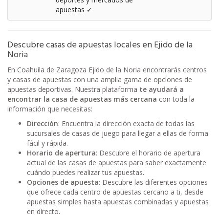
apuestas ✓
Descubre casas de apuestas locales en Ejido de la
Noria
En Coahuila de Zaragoza Ejido de la Noria encontrarás centros
y casas de apuestas con una amplia gama de opciones de
apuestas deportivas. Nuestra plataforma
te ayudará a
encontrar la casa de apuestas más cercana
con toda la
información que necesitas:
Dirección
: Encuentra la dirección exacta de todas las
sucursales de casas de juego para llegar a ellas de forma
fácil y rápida.
Horario de apertura
: Descubre el horario de apertura
actual de las casas de apuestas para saber exactamente
cuándo puedes realizar tus apuestas.
Opciones de apuesta
: Descubre las diferentes opciones
que ofrece cada centro de apuestas cercano a ti, desde
apuestas simples hasta apuestas combinadas y apuestas
en directo.