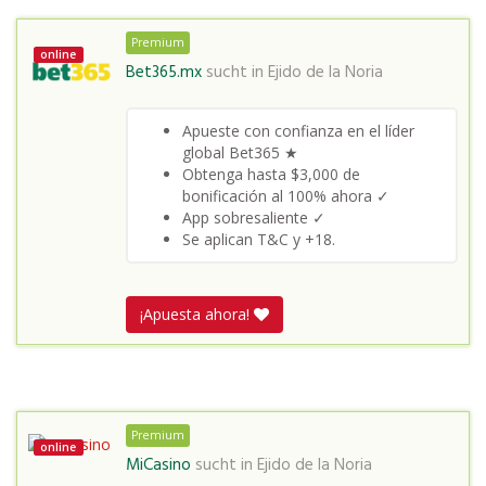
Premium
online
Bet365.mx
sucht in
Ejido de la Noria
Apueste con confianza en el líder
global Bet365 ★
Obtenga hasta $3,000 de
bonificación al 100% ahora ✓
App sobresaliente ✓
Se aplican T&C y +18.
¡Apuesta ahora!
Premium
online
MiCasino
sucht in
Ejido de la Noria