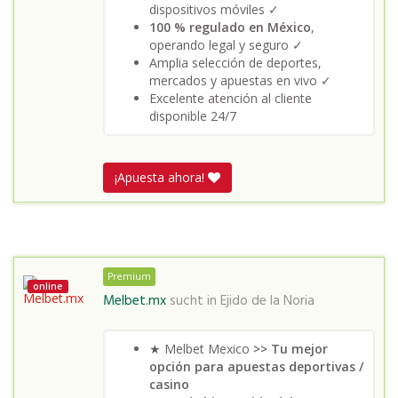
dispositivos móviles ✓
100 % regulado en México
,
operando legal y seguro ✓
Amplia selección de deportes,
mercados y apuestas en vivo ✓
Excelente atención al cliente
disponible 24/7
¡Apuesta ahora!
Premium
online
Melbet.mx
sucht in
Ejido de la Noria
★ Melbet Mexico
>> Tu mejor
opción para apuestas deportivas /
casino