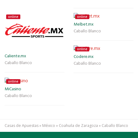
online
online
Melbet.mx
Caballo Blanco
online
Caliente.mx
Codere.mx
Caballo Blanco
Caballo Blanco
online
MiCasino
Caballo Blanco
Casas de Apuestas
»
México
»
Coahuila de Zaragoza
»
Caballo Blanco