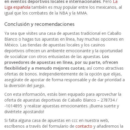
en eventos deportivos locales e internacionales
. Pero
La
Liga española
también es muy popular entre los mexicanos, al
igual que los combates de la NBA y la MMA.
Conclusión y recomendaciones
Ya sea que visites una casa de apuestas tradicional en Caballo
Blanco o hagas tus apuestas en línea, hay muchas opciones en
México. Las tiendas de apuestas locales y los casinos
deportivos ofrecen un ambiente emocionante y la oportunidad
de socializar con otros entusiastas de las apuestas.
Los
proveedores de apuestas en línea, por su parte, ofrecen
flexibilidad y a menudo mejores cuotas
, así como atractivas
ofertas de bonos. Independientemente de la opción que elijas,
asegúrate de apostar de forma responsable y de dar prioridad a
la diversión del juego.
Con esta información, estás bien equipado para aprovechar la
oferta de apuestas deportivas de Caballo Blanco – 278734 /
-1014895 y realizar apuestas emocionantes. ¡Buena suerte y
diviértete apostando!
Si falta alguna casa de apuestas en ccc en nuestra web,
escríbenos a través del formulario de
contacto
y añadiremos la