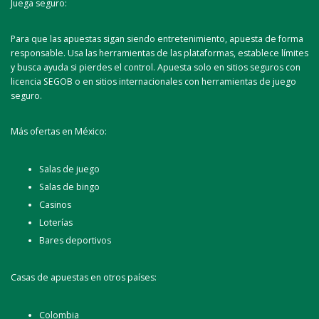
Juega seguro:
Para que las apuestas sigan siendo entretenimiento, apuesta de forma
responsable. Usa las herramientas de las plataformas, establece límites
y busca ayuda si pierdes el control. Apuesta solo en sitios seguros con
licencia SEGOB o en sitios internacionales con herramientas de juego
seguro.
Más ofertas en México:
Salas de juego
Salas de bingo
Casinos
Loterías
Bares deportivos
Casas de apuestas en otros países:
Colombia