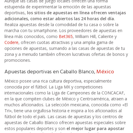
Aunque las casas de juego locales ofrecen una forma
estupenda de experimentar la emoción de las apuestas
deportivas,
los sitios de apuestas en línea ofrecen ventajas
adicionales, como estar abiertos las 24 horas del día
.
Realiza apuestas desde la comodidad de tu casa o sobre la
marcha con tu smartphone. Los proveedores de apuestas en
línea más conocidos, como
Bet365
, William Hill, Caliente y
Codere
, ofrecen cuotas atractivas y una amplia gama de
opciones de apuestas, sumando a las casas de apuestas de tu
zona y a menudo también ofrecen lucrativas ofertas de bonos y
promociones.
Apuestas deportivas en Caballo Blanco,
México
México posee una rica cultura deportiva, especialmente
conocida por el fútbol. La Liga MX y competiciones
internacionales como la Liga de Campeones de la CONCACAF,
en la que compiten clubes de México y Centroamérica, atraen a
muchos aficionados. La selección mexicana, conocida como «El
Tri», tiene una orgullosa historia e inspira a los aficionados al
fútbol de todo el país. Las casas de apuestas y los centros de
apuestas de Caballo Blanco ofrecen apuestas especiales sobre
estos populares deportes y son
el mejor lugar para apostar