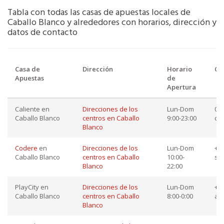
Tabla con todas las casas de apuestas locales de
Caballo Blanco y alrededores con horarios, dirección y
datos de contacto
Casa de
Dirección
Horario
Co
Apuestas
de
Apertura
Caliente en
Direcciones de los
Lun-Dom
018
Caballo Blanco
centros en Caballo
9:00-23:00
co
Blanco
Codere
en
Direcciones de los
Lun-Dom
+52
Caballo Blanco
centros en Caballo
10:00-
so
Blanco
22:00
PlayCity en
Direcciones de los
Lun-Dom
+52
Caballo Blanco
centros en Caballo
8:00-0:00
at
Blanco