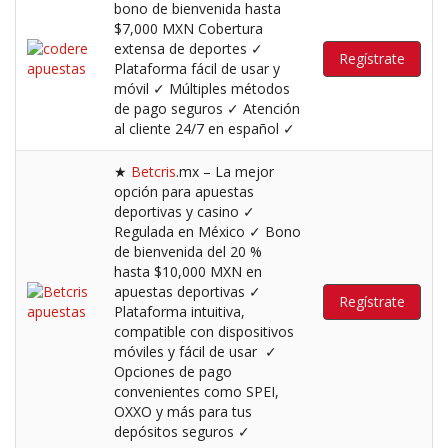
bono de bienvenida hasta
$7,000 MXN Cobertura
extensa de deportes ✓
Regístrate
Plataforma fácil de usar y
móvil ✓ Múltiples métodos
de pago seguros ✓ Atención
al cliente 24/7 en español ✓
★
Betcris
.mx – La mejor
opción para apuestas
deportivas y casino ✓
Regulada en México ✓ Bono
de bienvenida del 20 %
hasta $10,000 MXN en
apuestas deportivas ✓
Regístrate
Plataforma intuitiva,
compatible con dispositivos
móviles y fácil de usar ✓
Opciones de pago
convenientes como SPEI,
OXXO y más para tus
depósitos seguros ✓