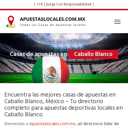
Skip
| +18 | Juega Con Responsabilidad |
to
main
content
Toggl
navig
Casas de apuestas en
Caballo Blanco
Encuentra las mejores casas de apuestas en
Caballo Blanco, México – Tu directorio
completo para apuestas deportivas locales en
Caballo Blanco
Bienvenido a
Apuestaslocales.com.mx
,
¡el directorio líder de