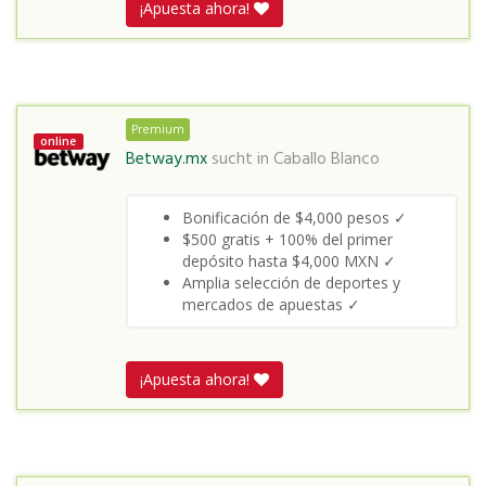
¡Apuesta ahora!
Premium
online
Betway.mx
sucht in
Caballo Blanco
Bonificación de $4,000 pesos ✓
$500 gratis + 100% del primer
depósito hasta $4,000 MXN ✓
Amplia selección de deportes y
mercados de apuestas ✓
¡Apuesta ahora!