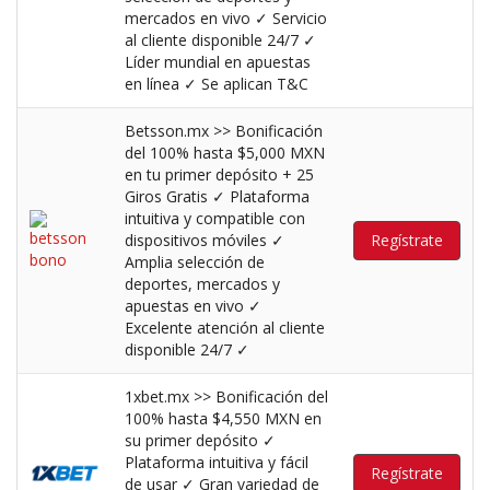
mercados en vivo ✓ Servicio
al cliente disponible 24/7 ✓
Líder mundial en apuestas
en línea ✓ Se aplican T&C
Betsson.mx >> Bonificación
del 100% hasta $5,000 MXN
en tu primer depósito + 25
Giros Gratis ✓ Plataforma
intuitiva y compatible con
dispositivos móviles ✓
Regístrate
Amplia selección de
deportes, mercados y
apuestas en vivo ✓
Excelente atención al cliente
disponible 24/7 ✓
1xbet.mx >> Bonificación del
100% hasta $4,550 MXN en
su primer depósito ✓
Plataforma intuitiva y fácil
Regístrate
de usar ✓ Gran variedad de