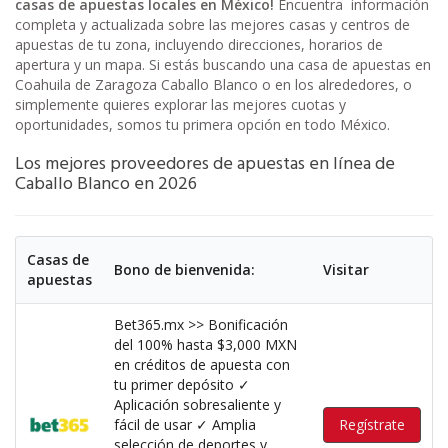
casas de apuestas locales en México!
Encuentra información
completa y actualizada sobre las mejores casas y centros de
apuestas de tu zona, incluyendo direcciones, horarios de
apertura y un mapa. Si estás buscando una casa de apuestas en
Coahuila de Zaragoza Caballo Blanco o en los alrededores, o
simplemente quieres explorar las mejores cuotas y
oportunidades, somos tu primera opción en todo México.
Los mejores proveedores de apuestas en línea de
Caballo Blanco en 2026
Casas de
Bono de bienvenida:
Visitar
apuestas
Bet365.mx >> Bonificación
del 100% hasta $3,000 MXN
en créditos de apuesta con
tu primer depósito ✓
Aplicación sobresaliente y
fácil de usar ✓ Amplia
Regístrate
selección de deportes y