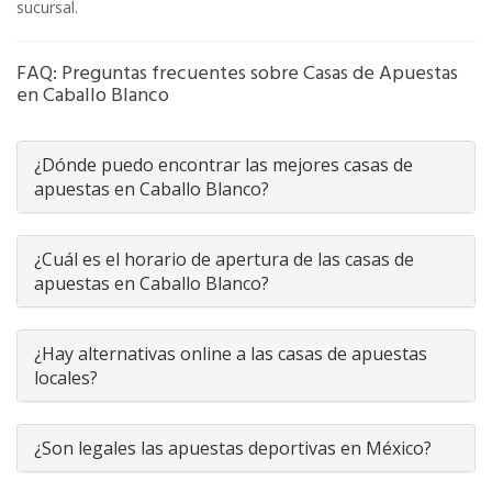
sucursal.
FAQ: Preguntas frecuentes sobre Casas de Apuestas
en Caballo Blanco
¿Dónde puedo encontrar las mejores casas de
apuestas en Caballo Blanco?
¿Cuál es el horario de apertura de las casas de
apuestas en Caballo Blanco?
¿Hay alternativas online a las casas de apuestas
locales?
¿Son legales las apuestas deportivas en México?