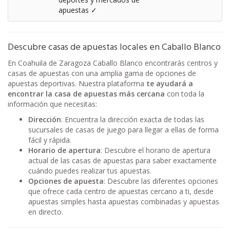
apuestas ✓
Descubre casas de apuestas locales en Caballo Blanco
En Coahuila de Zaragoza Caballo Blanco encontrarás centros y
casas de apuestas con una amplia gama de opciones de
apuestas deportivas. Nuestra plataforma
te ayudará a
encontrar la casa de apuestas más cercana
con toda la
información que necesitas:
Dirección
: Encuentra la dirección exacta de todas las
sucursales de casas de juego para llegar a ellas de forma
fácil y rápida.
Horario de apertura
: Descubre el horario de apertura
actual de las casas de apuestas para saber exactamente
cuándo puedes realizar tus apuestas.
Opciones de apuesta
: Descubre las diferentes opciones
que ofrece cada centro de apuestas cercano a ti, desde
apuestas simples hasta apuestas combinadas y apuestas
en directo.