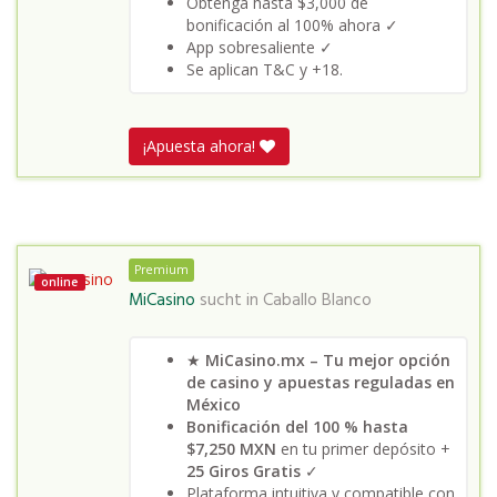
Obtenga hasta $3,000 de
bonificación al 100% ahora ✓
App sobresaliente ✓
Se aplican T&C y +18.
¡Apuesta ahora!
Premium
online
MiCasino
sucht in
Caballo Blanco
★
MiCasino.mx – Tu mejor opción
de casino y apuestas reguladas en
México
Bonificación del 100 % hasta
$7,250 MXN
en tu primer depósito +
25 Giros Gratis
✓
Plataforma intuitiva y compatible con