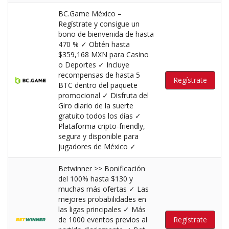
BC.Game México –
Regístrate y consigue un
bono de bienvenida de hasta
470 % ✓ Obtén hasta
$359,168 MXN para Casino
o Deportes ✓ Incluye
recompensas de hasta 5
Regístrate
BTC dentro del paquete
promocional ✓ Disfruta del
Giro diario de la suerte
gratuito todos los días ✓
Plataforma cripto-friendly,
segura y disponible para
jugadores de México ✓
Betwinner >> Bonificación
del 100% hasta $130 y
muchas más ofertas ✓ Las
mejores probabilidades en
las ligas principales ✓ Más
de 1000 eventos previos al
Regístrate