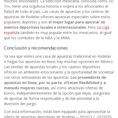
muchos aficionados. La selección mexicana, conocida como «El
Tri», tiene una orgullosa historia e inspira a los aficionados al
fútbol de todo el país. Las casas de apuestas y los centros de
apuestas de Rodelas ofrecen apuestas especiales sobre estos
populares deportes y son
el mejor lugar para apostar en
eventos deportivos locales e internacionales
. Pero
La Liga
española
también es muy popular entre los mexicanos, al igual
que los combates de la NBA y la MMA.
Conclusión y recomendaciones
Ya sea que visites una casa de apuestas tradicional en Rodelas
o hagas tus apuestas en línea, hay muchas opciones en México.
Las tiendas de apuestas locales y los casinos deportivos
ofrecen un ambiente emocionante y la oportunidad de socializar
con otros entusiastas de las apuestas.
Los proveedores de
apuestas en línea, por su parte, ofrecen flexibilidad y a
menudo mejores cuotas
, así como atractivas ofertas de
bonos. Independientemente de la opción que elijas, asegúrate
de apostar de forma responsable y de dar prioridad a la
diversión del juego.
Con esta información, estás bien equipado para aprovechar la
oferta de apuestas deportivas de Rodelas – 301013 / -1073335