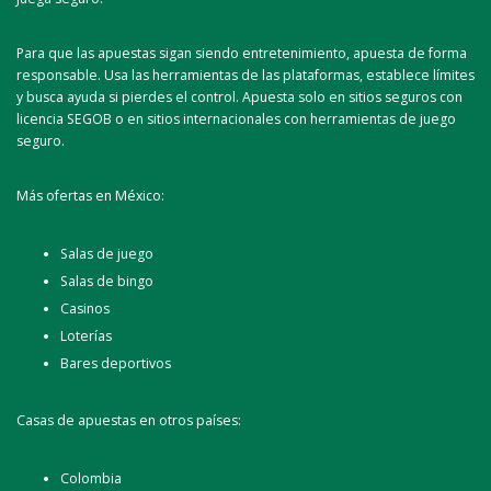
Para que las apuestas sigan siendo entretenimiento, apuesta de forma
responsable. Usa las herramientas de las plataformas, establece límites
y busca ayuda si pierdes el control. Apuesta solo en sitios seguros con
licencia SEGOB o en sitios internacionales con herramientas de juego
seguro.
Más ofertas en México:
Salas de juego
Salas de bingo
Casinos
Loterías
Bares deportivos
Casas de apuestas en otros países:
Colombia