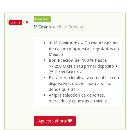
Premium
online
MiCasino
sucht in
Rodelas
★
MiCasino.mx – Tu mejor opción
de casino y apuestas reguladas en
México
Bonificación del 100 % hasta
$7,250 MXN
en tu primer depósito +
25 Giros Gratis
✓
Plataforma intuitiva y compatible con
dispositivos móviles para apostar
donde quieras ✓
Amplia selección de deportes,
mercados y apuestas en vivo ✓
¡Apuesta ahora!