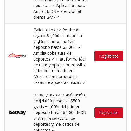
apuestas ✓ Aplicación para
Android/iOS y atención al
cliente 24/7 ✓
Caliente.mx >> Recibe de
regalo $1,000 sin depósito
✓ ¡Duplicamos tu 1er
depósito hasta $3,000! ✓
Amplia cobertura de
Regístrate
deportes ✓ Plataforma fácil
de usar y aplicación móvil ✓
Líder del mercado en
México con numerosas
casas de apuestas físicas ✓​
Betway.mx >> Bonificación
de $4,000 pesos ✓ $500
gratis + 100% del primer
depósito hasta $4,000 MXN
Regístrate
✓ Amplia selección de
deportes y mercados de
apuestas ✓