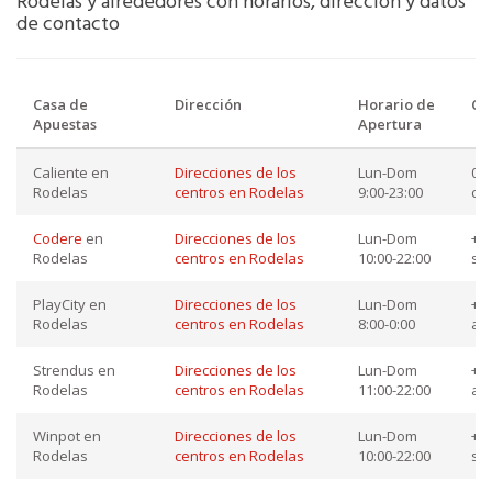
Rodelas y alrededores con horarios, dirección y datos
de contacto
Casa de
Dirección
Horario de
Co
Apuestas
Apertura
Caliente en
Direcciones de los
Lun-Dom
018
Rodelas
centros en Rodelas
9:00-23:00
co
Codere
en
Direcciones de los
Lun-Dom
+52
Rodelas
centros en Rodelas
10:00-22:00
so
PlayCity en
Direcciones de los
Lun-Dom
+52
Rodelas
centros en Rodelas
8:00-0:00
at
Strendus en
Direcciones de los
Lun-Dom
+52
Rodelas
centros en Rodelas
11:00-22:00
ay
Winpot en
Direcciones de los
Lun-Dom
+52
Rodelas
centros en Rodelas
10:00-22:00
so