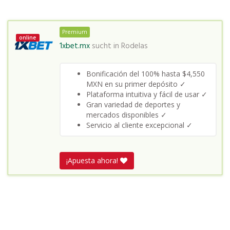
Premium
online
1xbet.mx
sucht in
Rodelas
Bonificación del 100% hasta $4,550
MXN en su primer depósito ✓
Plataforma intuitiva y fácil de usar ✓
Gran variedad de deportes y
mercados disponibles ✓
Servicio al cliente excepcional ✓
¡Apuesta ahora!