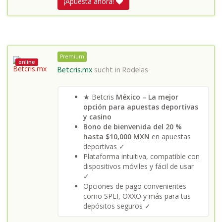
¡Apuesta ahora!
Premium
online
Betcris.mx
sucht in
Rodelas
★ Betcris
México – La mejor
opción para apuestas deportivas
y casino
Bono de bienvenida del 20 %
hasta $10,000 MXN
en apuestas
deportivas ✓
Plataforma intuitiva, compatible con
dispositivos móviles y fácil de usar
✓
Opciones de pago convenientes
como SPEI, OXXO y más para tus
depósitos seguros ✓