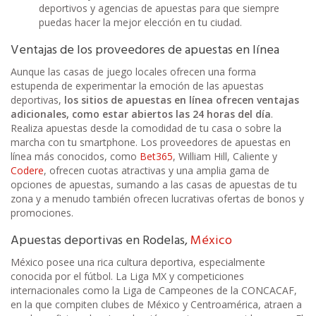
deportivos y agencias de apuestas para que siempre
puedas hacer la mejor elección en tu ciudad.
Ventajas de los proveedores de apuestas en línea
Aunque las casas de juego locales ofrecen una forma
estupenda de experimentar la emoción de las apuestas
deportivas,
los sitios de apuestas en línea ofrecen ventajas
adicionales, como estar abiertos las 24 horas del día
.
Realiza apuestas desde la comodidad de tu casa o sobre la
marcha con tu smartphone. Los proveedores de apuestas en
línea más conocidos, como
Bet365
, William Hill, Caliente y
Codere
, ofrecen cuotas atractivas y una amplia gama de
opciones de apuestas, sumando a las casas de apuestas de tu
zona y a menudo también ofrecen lucrativas ofertas de bonos y
promociones.
Apuestas deportivas en Rodelas,
México
México posee una rica cultura deportiva, especialmente
conocida por el fútbol. La Liga MX y competiciones
internacionales como la Liga de Campeones de la CONCACAF,
en la que compiten clubes de México y Centroamérica, atraen a