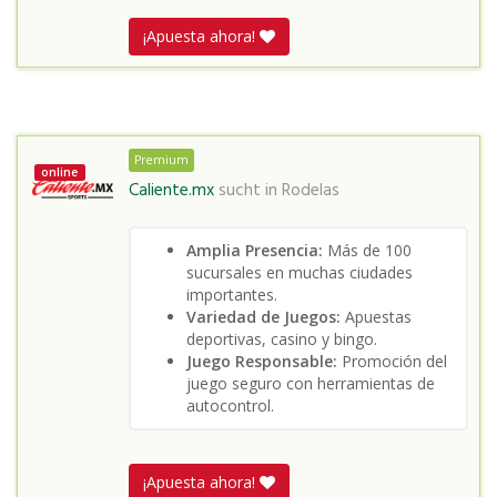
¡Apuesta ahora!
Premium
online
Caliente.mx
sucht in
Rodelas
Amplia Presencia:
Más de 100
sucursales en muchas ciudades
importantes.
Variedad de Juegos:
Apuestas
deportivas, casino y bingo.
Juego Responsable:
Promoción del
juego seguro con herramientas de
autocontrol.
¡Apuesta ahora!