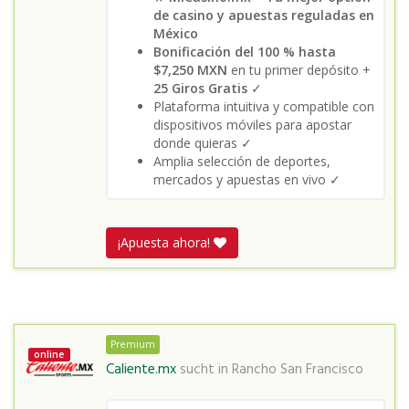
de casino y apuestas reguladas en
México
Bonificación del 100 % hasta
$7,250 MXN
en tu primer depósito +
25 Giros Gratis
✓
Plataforma intuitiva y compatible con
dispositivos móviles para apostar
donde quieras ✓
Amplia selección de deportes,
mercados y apuestas en vivo ✓
¡Apuesta ahora!
Premium
online
Caliente.mx
sucht in
Rancho San Francisco