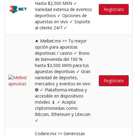
Hasta $2,500 MXN ✓
Variedad extensa de eventos
Regístrate
deportivos ✓ Opciones de
apuestas en vivo ✓ Soporte
al cliente 24/7 ✓
★ Melbet.mx >> Tu mejor
opción para apuestas
deportivas / casino ✓ Bono
de bienvenida del 100 %
hasta $3,500 MXN para tus
apuestas deportivas ✓ Gran
variedad de deportes,
Regístrate
mercados y eventos en vivo
⚽️ ✓ Plataforma intuitiva y
accesible en dispositivos
móviles 📱 ✓ Acepta
criptomonedas como
Bitcoin, Ethereum y Litecoin
✓
Codere.mx >> Generosas