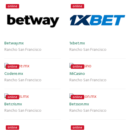
online
online
Betway.mx
1xbet.mx
Rancho San Francisco
Rancho San Francisco
online
online
Codere.mx
MiCasino
Rancho San Francisco
Rancho San Francisco
online
online
Betcris.mx
Betsson.mx
Rancho San Francisco
Rancho San Francisco
online
online