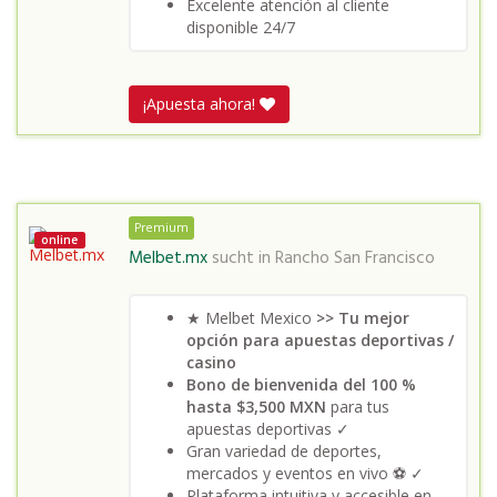
Excelente atención al cliente
disponible 24/7
¡Apuesta ahora!
Premium
online
Melbet.mx
sucht in
Rancho San Francisco
★ Melbet Mexico
>> Tu mejor
opción para apuestas deportivas /
casino
Bono de bienvenida del 100 %
hasta $3,500 MXN
para tus
apuestas deportivas ✓
Gran variedad de deportes,
mercados y eventos en vivo ⚽️ ✓
Plataforma intuitiva y accesible en