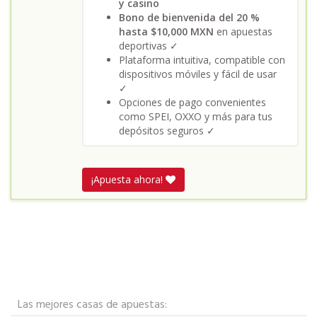
y casino
Bono de bienvenida del 20 %
hasta $10,000 MXN
en apuestas
deportivas ✓
Plataforma intuitiva, compatible con
dispositivos móviles y fácil de usar
✓
Opciones de pago convenientes
como SPEI, OXXO y más para tus
depósitos seguros ✓
¡Apuesta ahora!
Las mejores casas de apuestas: