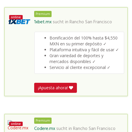
Premium
online
1xbet.mx
sucht in
Rancho San Francisco
Bonificación del 100% hasta $4,550
MXN en su primer depósito ✓
Plataforma intuitiva y fácil de usar ✓
Gran variedad de deportes y
mercados disponibles ✓
Servicio al cliente excepcional ✓
¡Apuesta ahora!
Premium
online
Codere.mx
sucht in
Rancho San Francisco