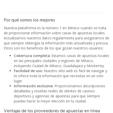
Por qué somos los mejores
Nuestra plataforma es la número 1 en México cuando se trata
de proporcionar información sobre casas de apuestas locales.
Actualizamos nuestros datos regularmente para asegurarnos de
que siempre obtengas la información más actualizada y precisa.
Estos son los beneficios de los que gozan nuestros usuarios:
Cobertura completa
: listamos casas de apuestas locales
en las principales ciudades y regiones de México,
incluyendo Ciudad de México, Guadalajara y Monterrey.
Facilidad de uso
: Nuestro sitio web es fácil de navegar y
te ofrece toda la información que necesitas en un solo
lugar.
Información exclusiva
: Proporcionamos descripciones
detalladas y reseñas reales de clientes de casinos
deportivos y agencias de apuestas para que siempre
puedas hacer la mejor elección en tu ciudad.
Ventajas de los proveedores de apuestas en línea