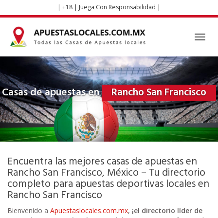
Skip
| +18 | Juega Con Responsabilidad |
to
main
content
Toggl
navig
Casas de apuestas en
Rancho San Francisco
Encuentra las mejores casas de apuestas en
Rancho San Francisco, México – Tu directorio
completo para apuestas deportivas locales en
Rancho San Francisco
Bienvenido a
Apuestaslocales.com.mx
,
¡el directorio líder de