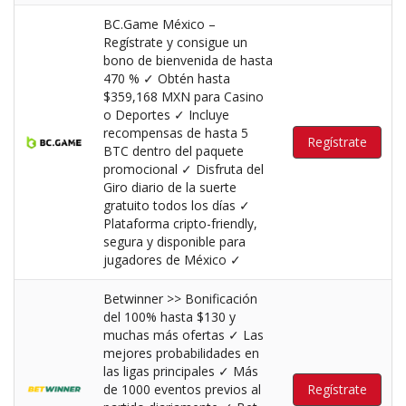
BC.Game México –
Regístrate y consigue un
bono de bienvenida de hasta
470 % ✓ Obtén hasta
$359,168 MXN para Casino
o Deportes ✓ Incluye
recompensas de hasta 5
Regístrate
BTC dentro del paquete
promocional ✓ Disfruta del
Giro diario de la suerte
gratuito todos los días ✓
Plataforma cripto-friendly,
segura y disponible para
jugadores de México ✓
Betwinner >> Bonificación
del 100% hasta $130 y
muchas más ofertas ✓ Las
mejores probabilidades en
las ligas principales ✓ Más
de 1000 eventos previos al
Regístrate