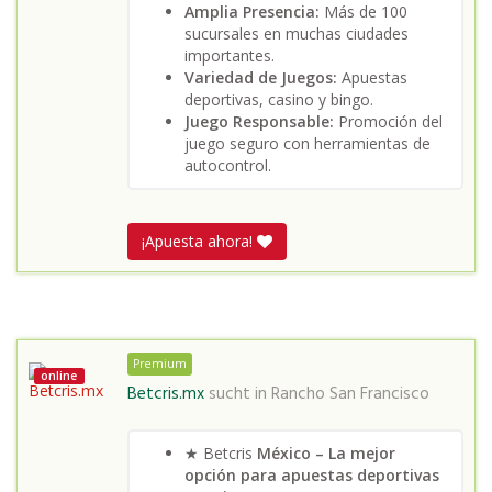
Amplia Presencia:
Más de 100
sucursales en muchas ciudades
importantes.
Variedad de Juegos:
Apuestas
deportivas, casino y bingo.
Juego Responsable:
Promoción del
juego seguro con herramientas de
autocontrol.
¡Apuesta ahora!
Premium
online
Betcris.mx
sucht in
Rancho San Francisco
★ Betcris
México – La mejor
opción para apuestas deportivas