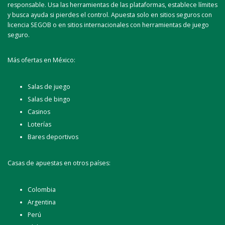
responsable. Usa las herramientas de las plataformas, establece límites
y busca ayuda si pierdes el control. Apuesta solo en sitios seguros con
licencia SEGOB o en sitios internacionales con herramientas de juego
seguro.
Más ofertas en México:
Salas de juego
Salas de bingo
Casinos
Loterías
Bares deportivos
Casas de apuestas en otros países:
Colombia
Argentina
Perú