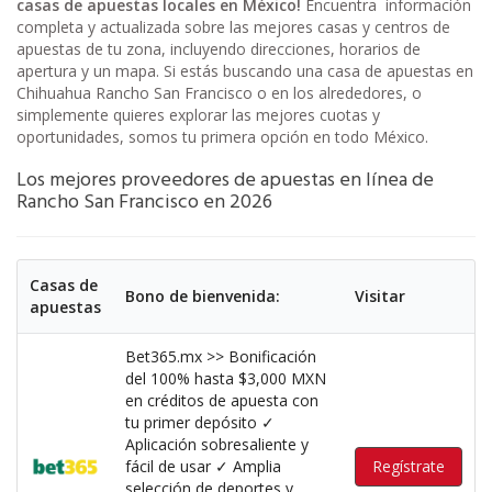
casas de apuestas locales en México!
Encuentra información
completa y actualizada sobre las mejores casas y centros de
apuestas de tu zona, incluyendo direcciones, horarios de
apertura y un mapa. Si estás buscando una casa de apuestas en
Chihuahua Rancho San Francisco o en los alrededores, o
simplemente quieres explorar las mejores cuotas y
oportunidades, somos tu primera opción en todo México.
Los mejores proveedores de apuestas en línea de
Rancho San Francisco en 2026
Casas de
Bono de bienvenida:
Visitar
apuestas
Bet365.mx >> Bonificación
del 100% hasta $3,000 MXN
en créditos de apuesta con
tu primer depósito ✓
Aplicación sobresaliente y
fácil de usar ✓ Amplia
Regístrate
selección de deportes y