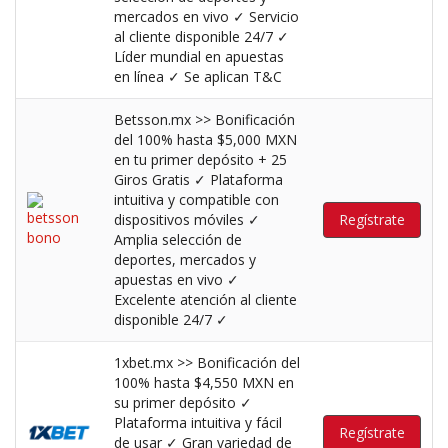
mercados en vivo ✓ Servicio
al cliente disponible 24/7 ✓
Líder mundial en apuestas
en línea ✓ Se aplican T&C
Betsson.mx >> Bonificación
del 100% hasta $5,000 MXN
en tu primer depósito + 25
Giros Gratis ✓ Plataforma
intuitiva y compatible con
dispositivos móviles ✓
Regístrate
Amplia selección de
deportes, mercados y
apuestas en vivo ✓
Excelente atención al cliente
disponible 24/7 ✓
1xbet.mx >> Bonificación del
100% hasta $4,550 MXN en
su primer depósito ✓
Plataforma intuitiva y fácil
Regístrate
de usar ✓ Gran variedad de