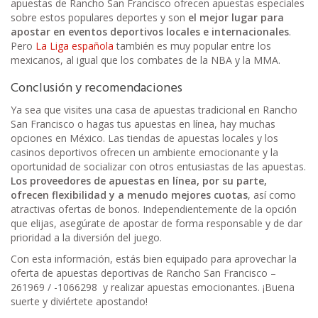
apuestas de Rancho San Francisco ofrecen apuestas especiales
sobre estos populares deportes y son
el mejor lugar para
apostar en eventos deportivos locales e internacionales
.
Pero
La Liga española
también es muy popular entre los
mexicanos, al igual que los combates de la NBA y la MMA.
Conclusión y recomendaciones
Ya sea que visites una casa de apuestas tradicional en Rancho
San Francisco o hagas tus apuestas en línea, hay muchas
opciones en México. Las tiendas de apuestas locales y los
casinos deportivos ofrecen un ambiente emocionante y la
oportunidad de socializar con otros entusiastas de las apuestas.
Los proveedores de apuestas en línea, por su parte,
ofrecen flexibilidad y a menudo mejores cuotas
, así como
atractivas ofertas de bonos. Independientemente de la opción
que elijas, asegúrate de apostar de forma responsable y de dar
prioridad a la diversión del juego.
Con esta información, estás bien equipado para aprovechar la
oferta de apuestas deportivas de Rancho San Francisco –
261969 / -1066298 y realizar apuestas emocionantes. ¡Buena
suerte y diviértete apostando!