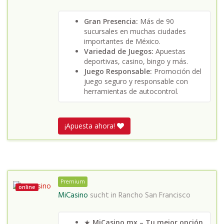
Gran Presencia:
Más de 90
sucursales en muchas ciudades
importantes de México.
Variedad de Juegos:
Apuestas
deportivas, casino, bingo y más.
Juego Responsable:
Promoción del
juego seguro y responsable con
herramientas de autocontrol.
¡Apuesta ahora!
Premium
online
MiCasino
sucht in
Rancho San Francisco
★
MiCasino.mx – Tu mejor opción