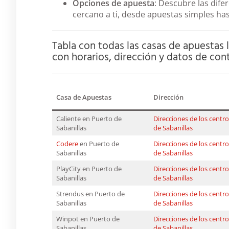
Opciones de apuesta
: Descubre las dif
cercano a ti, desde apuestas simples ha
Tabla con todas las casas de apuestas 
con horarios, dirección y datos de con
Casa de Apuestas
Dirección
Caliente en Puerto de
Direcciones de los centr
Sabanillas
de Sabanillas
Codere
en Puerto de
Direcciones de los centr
Sabanillas
de Sabanillas
PlayCity en Puerto de
Direcciones de los centr
Sabanillas
de Sabanillas
Strendus en Puerto de
Direcciones de los centr
Sabanillas
de Sabanillas
Winpot en Puerto de
Direcciones de los centr
Sabanillas
de Sabanillas