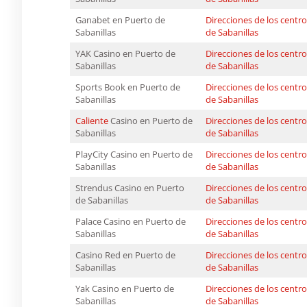
Ganabet en Puerto de
Direcciones de los centr
Sabanillas
de Sabanillas
YAK Casino en Puerto de
Direcciones de los centr
Sabanillas
de Sabanillas
Sports Book en Puerto de
Direcciones de los centr
Sabanillas
de Sabanillas
Caliente
Casino en Puerto de
Direcciones de los centr
Sabanillas
de Sabanillas
PlayCity Casino en Puerto de
Direcciones de los centr
Sabanillas
de Sabanillas
Strendus Casino en Puerto
Direcciones de los centr
de Sabanillas
de Sabanillas
Palace Casino en Puerto de
Direcciones de los centr
Sabanillas
de Sabanillas
Casino Red en Puerto de
Direcciones de los centr
Sabanillas
de Sabanillas
Yak Casino en Puerto de
Direcciones de los centr
Sabanillas
de Sabanillas