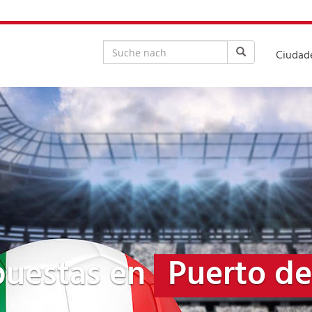
Ciudade
puestas en
Puerto de