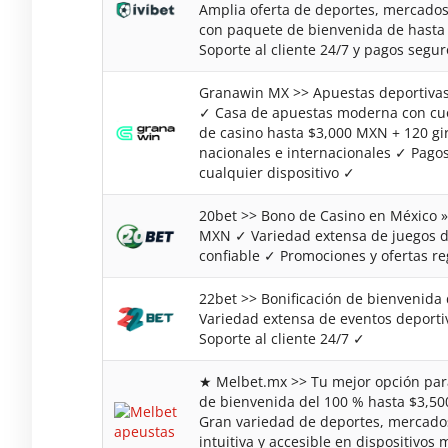
Amplia oferta de deportes, mercados
con paquete de bienvenida de hasta 
Soporte al cliente 24/7 y pagos segu
Granawin MX >> Apuestas deportiva
✓ Casa de apuestas moderna con cuot
de casino hasta $3,000 MXN + 120 gi
nacionales e internacionales ✓ Pagos
cualquier dispositivo ✓
20bet >> Bono de Casino en México »
MXN ✓ Variedad extensa de juegos d
confiable ✓ Promociones y ofertas r
22bet >> Bonificación de bienvenid
Variedad extensa de eventos deporti
Soporte al cliente 24/7 ✓
★ Melbet.mx >> Tu mejor opción par
de bienvenida del 100 % hasta $3,5
Gran variedad de deportes, mercados
intuitiva y accesible en dispositivo