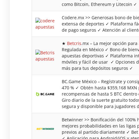
como Bitcoin, Ethereum y Litecoin ✓
Codere.mx >> Generosas bono de bi
extensa de deportes ✓ Plataforma fá
de pago seguros ✓ Atención al clien
★
Betcris
.mx – La mejor opción para
Regulada en México ✓ Bono de bienv
apuestas deportivas ✓ Plataforma int
móviles y fácil de usar ✓ Opciones 
más para tus depósitos seguros ✓
BC.Game México – Regístrate y cons
470 % ✓ Obtén hasta $359,168 MXN p
recompensas de hasta 5 BTC dentro 
Giro diario de la suerte gratuito todo
segura y disponible para jugadores 
Betwinner >> Bonificación del 100% 
mejores probabilidades en las ligas
previos al partido diariamente ✓ Bet
✓ Aplicación para Android/iOS y aten