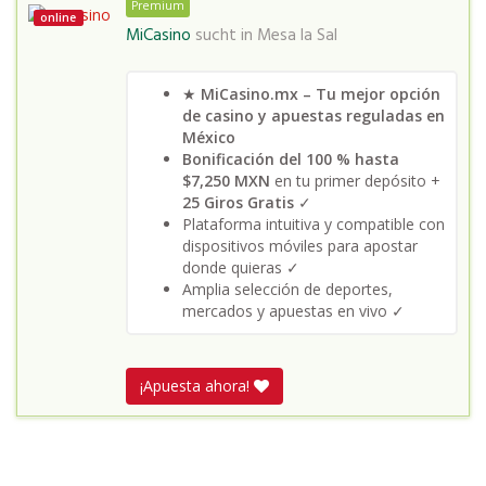
Premium
online
MiCasino
sucht in
Mesa la Sal
★
MiCasino.mx – Tu mejor opción
de casino y apuestas reguladas en
México
Bonificación del 100 % hasta
$7,250 MXN
en tu primer depósito +
25 Giros Gratis
✓
Plataforma intuitiva y compatible con
dispositivos móviles para apostar
donde quieras ✓
Amplia selección de deportes,
mercados y apuestas en vivo ✓
¡Apuesta ahora!