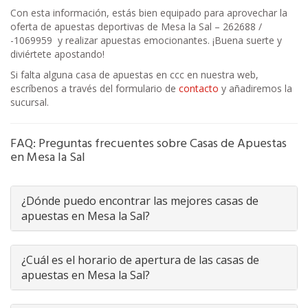
Con esta información, estás bien equipado para aprovechar la
oferta de apuestas deportivas de Mesa la Sal – 262688 /
-1069959 y realizar apuestas emocionantes. ¡Buena suerte y
diviértete apostando!
Si falta alguna casa de apuestas en ccc en nuestra web,
escríbenos a través del formulario de
contacto
y añadiremos la
sucursal.
FAQ: Preguntas frecuentes sobre Casas de Apuestas
en Mesa la Sal
¿Dónde puedo encontrar las mejores casas de
apuestas en Mesa la Sal?
¿Cuál es el horario de apertura de las casas de
apuestas en Mesa la Sal?