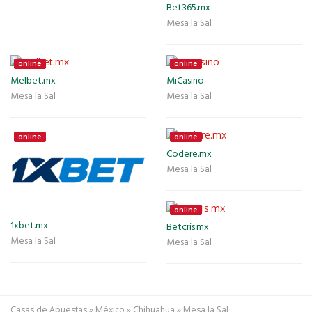
Bet365.mx
Mesa la Sal
online
online
Melbet.mx
MiCasino
Mesa la Sal
Mesa la Sal
online
online
Codere.mx
Mesa la Sal
online
1xbet.mx
Betcris.mx
Mesa la Sal
Mesa la Sal
Casas de Apuestas
»
México
»
Chihuahua
»
Mesa la Sal