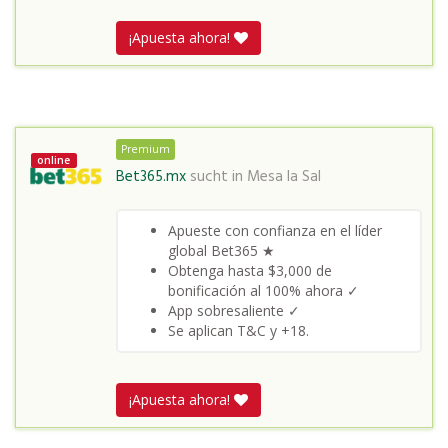
¡Apuesta ahora!
Premium
online
Bet365.mx
sucht in
Mesa la Sal
Apueste con confianza en el líder
global Bet365 ★
Obtenga hasta $3,000 de
bonificación al 100% ahora ✓
App sobresaliente ✓
Se aplican T&C y +18.
¡Apuesta ahora!