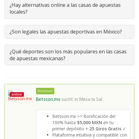
¿Hay alternativas online a las casas de apuestas
locales?
¿Son legales las apuestas deportivas en México?
¿Qué deportes son los más populares en las casas
de apuestas mexicanas?
Premium
online
Betsson.mx
sucht in
Mesa la Sal
Betsson.mx >> Bonificación del
100% hasta
$5,000 MXN
en tu
primer depósito +
25 Giros Gratis
✓
Plataforma intuitiva y compatible con