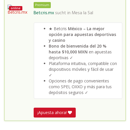
Premium
online
Betcris.mx
sucht in
Mesa la Sal
★ Betcris
México – La mejor
opción para apuestas deportivas
y casino
Bono de bienvenida del 20 %
hasta $10,000 MXN
en apuestas
deportivas ✓
Plataforma intuitiva, compatible con
dispositivos móviles y fácil de usar
✓
Opciones de pago convenientes
como SPEI, OXXO y más para tus
depósitos seguros ✓
¡Apuesta ahora!