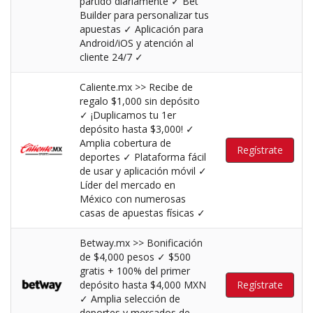
partido diariamente ✓ Bet
Builder para personalizar tus
apuestas ✓ Aplicación para
Android/iOS y atención al
cliente 24/7 ✓
Caliente.mx >> Recibe de
regalo $1,000 sin depósito
✓ ¡Duplicamos tu 1er
depósito hasta $3,000! ✓
Amplia cobertura de
Regístrate
deportes ✓ Plataforma fácil
de usar y aplicación móvil ✓
Líder del mercado en
México con numerosas
casas de apuestas físicas ✓​
Betway.mx >> Bonificación
de $4,000 pesos ✓ $500
gratis + 100% del primer
depósito hasta $4,000 MXN
Regístrate
✓ Amplia selección de
deportes y mercados de