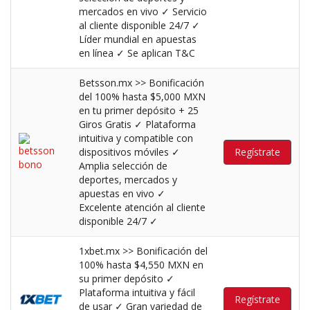
mercados en vivo ✓ Servicio
al cliente disponible 24/7 ✓
Líder mundial en apuestas
en línea ✓ Se aplican T&C
Betsson.mx >> Bonificación
del 100% hasta $5,000 MXN
en tu primer depósito + 25
Giros Gratis ✓ Plataforma
intuitiva y compatible con
dispositivos móviles ✓
Regístrate
Amplia selección de
deportes, mercados y
apuestas en vivo ✓
Excelente atención al cliente
disponible 24/7 ✓
1xbet.mx >> Bonificación del
100% hasta $4,550 MXN en
su primer depósito ✓
Plataforma intuitiva y fácil
Regístrate
de usar ✓ Gran variedad de