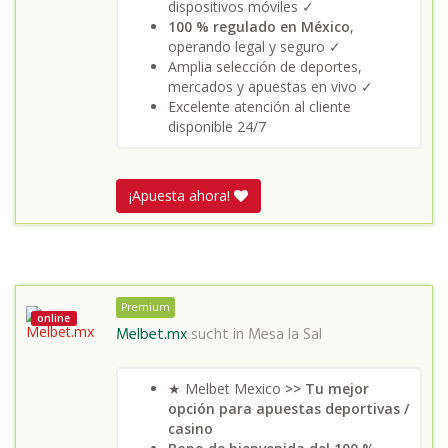
dispositivos móviles ✓
100 % regulado en México
,
operando legal y seguro ✓
Amplia selección de deportes,
mercados y apuestas en vivo ✓
Excelente atención al cliente
disponible 24/7
¡Apuesta ahora!
Premium
online
Melbet.mx
sucht in
Mesa la Sal
★ Melbet Mexico
>> Tu mejor
opción para apuestas deportivas /
casino