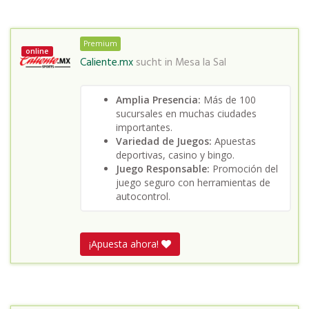
Premium
online
Caliente.mx
sucht in
Mesa la Sal
Amplia Presencia:
Más de 100
sucursales en muchas ciudades
importantes.
Variedad de Juegos:
Apuestas
deportivas, casino y bingo.
Juego Responsable:
Promoción del
juego seguro con herramientas de
autocontrol.
¡Apuesta ahora!