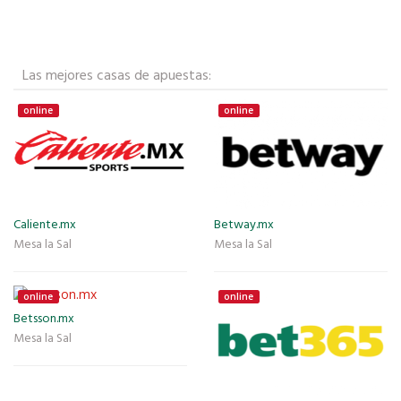
Las mejores casas de apuestas:
online
online
Caliente.mx
Betway.mx
Mesa la Sal
Mesa la Sal
online
online
Betsson.mx
Mesa la Sal