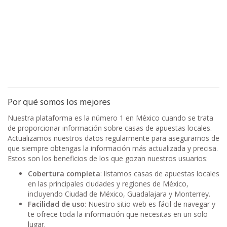
Por qué somos los mejores
Nuestra plataforma es la número 1 en México cuando se trata
de proporcionar información sobre casas de apuestas locales.
Actualizamos nuestros datos regularmente para asegurarnos de
que siempre obtengas la información más actualizada y precisa.
Estos son los beneficios de los que gozan nuestros usuarios:
Cobertura completa
: listamos casas de apuestas locales
en las principales ciudades y regiones de México,
incluyendo Ciudad de México, Guadalajara y Monterrey.
Facilidad de uso
: Nuestro sitio web es fácil de navegar y
te ofrece toda la información que necesitas en un solo
lugar.