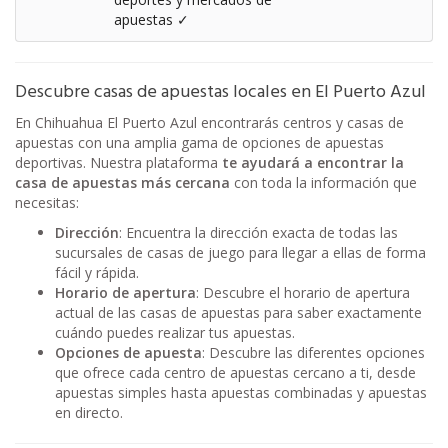
apuestas ✓
Descubre casas de apuestas locales en El Puerto Azul
En Chihuahua El Puerto Azul encontrarás centros y casas de
apuestas con una amplia gama de opciones de apuestas
deportivas. Nuestra plataforma
te ayudará a encontrar la
casa de apuestas más cercana
con toda la información que
necesitas:
Dirección
: Encuentra la dirección exacta de todas las
sucursales de casas de juego para llegar a ellas de forma
fácil y rápida.
Horario de apertura
: Descubre el horario de apertura
actual de las casas de apuestas para saber exactamente
cuándo puedes realizar tus apuestas.
Opciones de apuesta
: Descubre las diferentes opciones
que ofrece cada centro de apuestas cercano a ti, desde
apuestas simples hasta apuestas combinadas y apuestas
en directo.