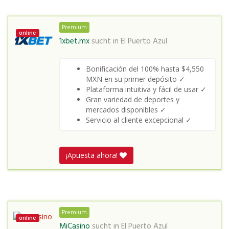
Premium
online
1xbet.mx
sucht in
El Puerto Azul
Bonificación del 100% hasta $4,550
MXN en su primer depósito ✓
Plataforma intuitiva y fácil de usar ✓
Gran variedad de deportes y
mercados disponibles ✓
Servicio al cliente excepcional ✓
¡Apuesta ahora!
Premium
online
MiCasino
sucht in
El Puerto Azul