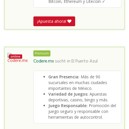
Bitcoin, Ethereum y Litecoin ✓
¡Apuesta ahora!
Premium
online
Codere.mx
sucht in
El Puerto Azul
Gran Presencia:
Más de 90
sucursales en muchas ciudades
importantes de México.
Variedad de Juegos:
Apuestas
deportivas, casino, bingo y más.
Juego Responsable:
Promoción del
juego seguro y responsable con
herramientas de autocontrol.