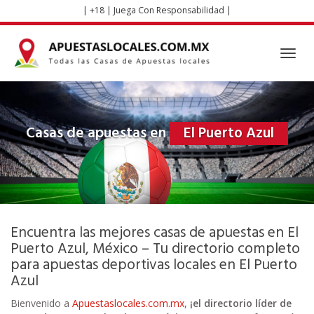
Skip
| +18 | Juega Con Responsabilidad |
to
main
content
Toggl
navig
Casas de apuestas en
El Puerto Azul
Encuentra las mejores casas de apuestas en El
Puerto Azul, México – Tu directorio completo
para apuestas deportivas locales en El Puerto
Azul
Bienvenido a
Apuestaslocales.com.mx
,
¡el directorio líder de