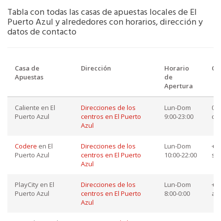
Tabla con todas las casas de apuestas locales de El
Puerto Azul y alrededores con horarios, dirección y
datos de contacto
Casa de
Dirección
Horario
Co
Apuestas
de
Apertura
Caliente en El
Direcciones de los
Lun-Dom
018
Puerto Azul
centros en El Puerto
9:00-23:00
co
Azul
Codere
en El
Direcciones de los
Lun-Dom
+52
Puerto Azul
centros en El Puerto
10:00-22:00
so
Azul
PlayCity en El
Direcciones de los
Lun-Dom
+52
Puerto Azul
centros en El Puerto
8:00-0:00
at
Azul