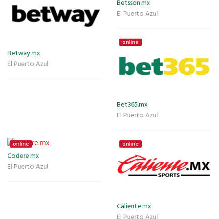
Betsson.mx
El Puerto Azul
online
Betway.mx
El Puerto Azul
Bet365.mx
El Puerto Azul
online
online
Codere.mx
El Puerto Azul
Caliente.mx
El Puerto Azul