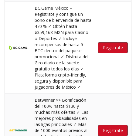
BC.Game México –
Regístrate y consigue un
bono de bienvenida de hasta
470 % ✓ Obtén hasta
$359,168 MXN para Casino
o Deportes ✓ Incluye
recompensas de hasta 5
Regístrate
BTC dentro del paquete
promocional ✓ Disfruta del
Giro diario de la suerte
gratuito todos los días ✓
Plataforma cripto-friendly,
segura y disponible para
jugadores de México ✓
Betwinner >> Bonificación
del 100% hasta $130 y
muchas más ofertas ✓ Las
mejores probabilidades en
las ligas principales ✓ Más
de 1000 eventos previos al
Regístrate