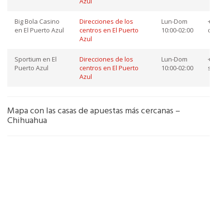
Azul
Big Bola Casino
Direcciones de los
Lun-Dom
+52
en El Puerto Azul
centros en El Puerto
10:00-02:00
co
Azul
Sportium en El
Direcciones de los
Lun-Dom
+52
Puerto Azul
centros en El Puerto
10:00-02:00
so
Azul
Mapa con las casas de apuestas más cercanas –
Chihuahua