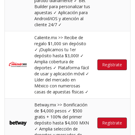
partido diariamente ✓ Bet
Builder para personalizar tus
apuestas ✓ Aplicación para
Android/iOS y atención al
cliente 24/7 ✓
Caliente.mx >> Recibe de
regalo $1,000 sin depósito
✓ ¡Duplicamos tu 1er
depósito hasta $3,000! ✓
Amplia cobertura de
Regístrate
deportes ✓ Plataforma fácil
de usar y aplicación móvil ✓
Líder del mercado en
México con numerosas
casas de apuestas físicas ✓​
Betway.mx >> Bonificación
de $4,000 pesos ✓ $500
gratis + 100% del primer
depósito hasta $4,000 MXN
Regístrate
✓ Amplia selección de
deportes y mercados de