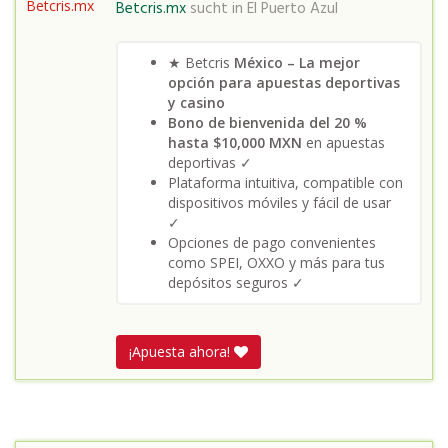
Betcris.mx
sucht in
El Puerto Azul
★ Betcris
México – La mejor
opción para apuestas deportivas
y casino
Bono de bienvenida del 20 %
hasta $10,000 MXN
en apuestas
deportivas ✓
Plataforma intuitiva, compatible con
dispositivos móviles y fácil de usar
✓
Opciones de pago convenientes
como SPEI, OXXO y más para tus
depósitos seguros ✓
¡Apuesta ahora!