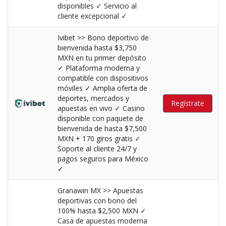
disponibles ✓ Servicio al
cliente excepcional ✓
Ivibet >> Bono deportivo de
bienvenida hasta $3,750
MXN en tu primer depósito
✓ Plataforma moderna y
compatible con dispositivos
móviles ✓ Amplia oferta de
deportes, mercados y
Regístrate
apuestas en vivo ✓ Casino
disponible con paquete de
bienvenida de hasta $7,500
MXN + 170 giros gratis ✓
Soporte al cliente 24/7 y
pagos seguros para México
✓
Granawin MX >> Apuestas
deportivas con bono del
100% hasta $2,500 MXN ✓
Casa de apuestas moderna