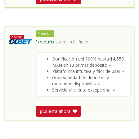
Premium
online
1xbet.mx
sucht in
El Pinto
Bonificación del 100% hasta $4,550
MXN en su primer depósito ✓
Plataforma intuitiva y fácil de usar ✓
Gran variedad de deportes y
mercados disponibles ✓
Servicio al cliente excepcional ✓
¡Apuesta ahora!