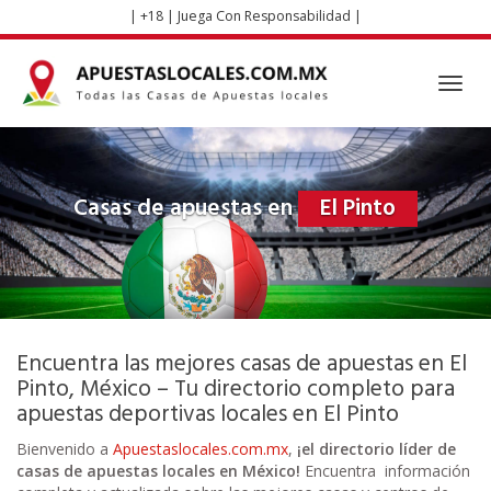
Skip
| +18 | Juega Con Responsabilidad |
to
main
content
Toggl
navig
Casas de apuestas en
El Pinto
Encuentra las mejores casas de apuestas en El
Pinto, México – Tu directorio completo para
apuestas deportivas locales en El Pinto
Bienvenido a
Apuestaslocales.com.mx
,
¡el directorio líder de
casas de apuestas locales en México!
Encuentra información