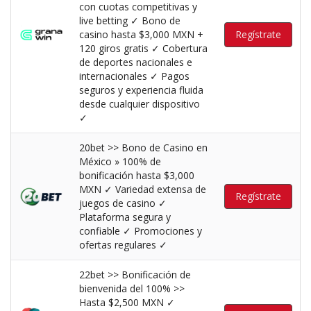
con cuotas competitivas y
live betting ✓ Bono de
casino hasta $3,000 MXN +
Regístrate
120 giros gratis ✓ Cobertura
de deportes nacionales e
internacionales ✓ Pagos
seguros y experiencia fluida
desde cualquier dispositivo
✓
20bet >> Bono de Casino en
México » 100% de
bonificación hasta $3,000
MXN ✓ Variedad extensa de
Regístrate
juegos de casino ✓
Plataforma segura y
confiable ✓ Promociones y
ofertas regulares ✓
22bet >> Bonificación de
bienvenida del 100% >>
Hasta $2,500 MXN ✓