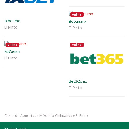
online
1xbet.mx
Betcris.mx
El Pinto
El Pinto
online
online
MiCasino
El Pinto
Bet365.mx
El Pinto
Casas de Apuestas
»
México
»
Chihuahua
»
El Pinto
Juega seguro: