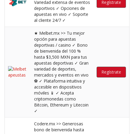
Variedad extensa de eventos
Regístrate
deportivos ✓ Opciones de
apuestas en vivo ✓ Soporte
al cliente 24/7 ✓
★ Melbet.mx >> Tu mejor
opción para apuestas
deportivas / casino ✓ Bono
de bienvenida del 100 %
hasta $3,500 MXN para tus
apuestas deportivas ✓ Gran
variedad de deportes,
Regístrate
mercados y eventos en vivo
⚽️ ✓ Plataforma intuitiva y
accesible en dispositivos
móviles 📱 ✓ Acepta
criptomonedas como
Bitcoin, Ethereum y Litecoin
✓
Codere.mx >> Generosas
bono de bienvenida hasta