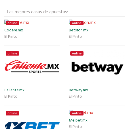
Las mejores casas de apuestas:
online
online
Codere.mx
Betsson.mx
El Pinto
El Pinto
online
online
Caliente.mx
Betway.mx
El Pinto
El Pinto
online
online
Melbet.mx
El Pinto