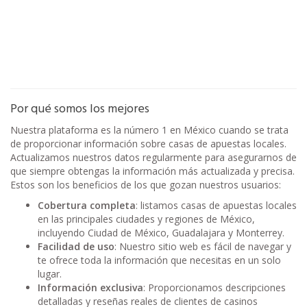
Por qué somos los mejores
Nuestra plataforma es la número 1 en México cuando se trata
de proporcionar información sobre casas de apuestas locales.
Actualizamos nuestros datos regularmente para asegurarnos de
que siempre obtengas la información más actualizada y precisa.
Estos son los beneficios de los que gozan nuestros usuarios:
Cobertura completa
: listamos casas de apuestas locales
en las principales ciudades y regiones de México,
incluyendo Ciudad de México, Guadalajara y Monterrey.
Facilidad de uso
: Nuestro sitio web es fácil de navegar y
te ofrece toda la información que necesitas en un solo
lugar.
Información exclusiva
: Proporcionamos descripciones
detalladas y reseñas reales de clientes de casinos