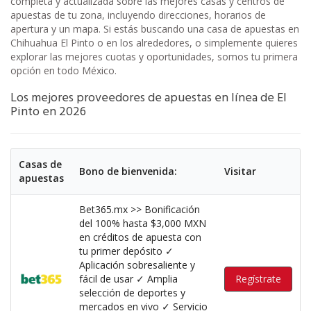
completa y actualizada sobre las mejores casas y centros de
apuestas de tu zona, incluyendo direcciones, horarios de
apertura y un mapa. Si estás buscando una casa de apuestas en
Chihuahua El Pinto o en los alrededores, o simplemente quieres
explorar las mejores cuotas y oportunidades, somos tu primera
opción en todo México.
Los mejores proveedores de apuestas en línea de El
Pinto en 2026
Casas de
Bono de bienvenida:
Visitar
apuestas
Bet365.mx >> Bonificación
del 100% hasta $3,000 MXN
en créditos de apuesta con
tu primer depósito ✓
Aplicación sobresaliente y
fácil de usar ✓ Amplia
Regístrate
selección de deportes y
mercados en vivo ✓ Servicio