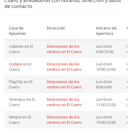
Cuero y alrededores con horarios, dirección y datos
de contacto
Casa de
Dirección
Horario de
Co
Apuestas
Apertura
Caliente en El
Direcciones de los
Lun-Dom
018
Cuero
centros en El Cuero
9:00-23:00
co
Codere
en El
Direcciones de los
Lun-Dom
+52
Cuero
centros en El Cuero
10:00-22:00
so
PlayCity en El
Direcciones de los
Lun-Dom
+52
Cuero
centros en El Cuero
8:00-0:00
at
Strendus en El
Direcciones de los
Lun-Dom
+52
Cuero
centros en El Cuero
11:00-22:00
ay
Winpot en El
Direcciones de los
Lun-Dom
+52
Cuero
centros en El Cuero
10:00-22:00
so