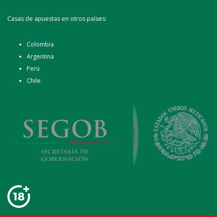
Casas de apuestas en otros países:
Colombia
Argentina
Perú
Chile