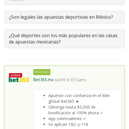
¿Son legales las apuestas deportivas en México?
¿Qué deportes son los más populares en las casas
de apuestas mexicanas?
Premium
online
Bet365.mx
sucht in
El Cuero
Apueste con confianza en el líder
global Bet365 ★
Obtenga hasta $3,000 de
bonificación al 100% ahora ✓
App sobresaliente ✓
Se aplican T&C y +18.