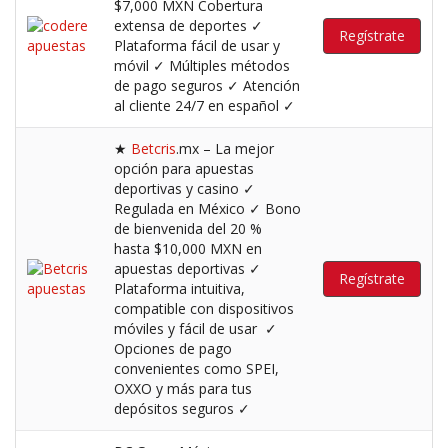
$7,000 MXN Cobertura
extensa de deportes ✓
Regístrate
Plataforma fácil de usar y
móvil ✓ Múltiples métodos
de pago seguros ✓ Atención
al cliente 24/7 en español ✓
★
Betcris
.mx – La mejor
opción para apuestas
deportivas y casino ✓
Regulada en México ✓ Bono
de bienvenida del 20 %
hasta $10,000 MXN en
apuestas deportivas ✓
Regístrate
Plataforma intuitiva,
compatible con dispositivos
móviles y fácil de usar ✓
Opciones de pago
convenientes como SPEI,
OXXO y más para tus
depósitos seguros ✓