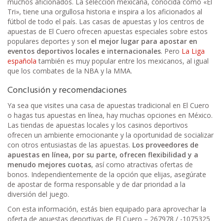
muchos aficionados. La selección mexicana, conocida como «El
Tri», tiene una orgullosa historia e inspira a los aficionados al
fútbol de todo el país. Las casas de apuestas y los centros de
apuestas de El Cuero ofrecen apuestas especiales sobre estos
populares deportes y son
el mejor lugar para apostar en
eventos deportivos locales e internacionales
. Pero
La Liga
española
también es muy popular entre los mexicanos, al igual
que los combates de la NBA y la MMA.
Conclusión y recomendaciones
Ya sea que visites una casa de apuestas tradicional en El Cuero
o hagas tus apuestas en línea, hay muchas opciones en México.
Las tiendas de apuestas locales y los casinos deportivos
ofrecen un ambiente emocionante y la oportunidad de socializar
con otros entusiastas de las apuestas.
Los proveedores de
apuestas en línea, por su parte, ofrecen flexibilidad y a
menudo mejores cuotas
, así como atractivas ofertas de
bonos. Independientemente de la opción que elijas, asegúrate
de apostar de forma responsable y de dar prioridad a la
diversión del juego.
Con esta información, estás bien equipado para aprovechar la
oferta de apuestas deportivas de El Cuero – 267978 / -1075325