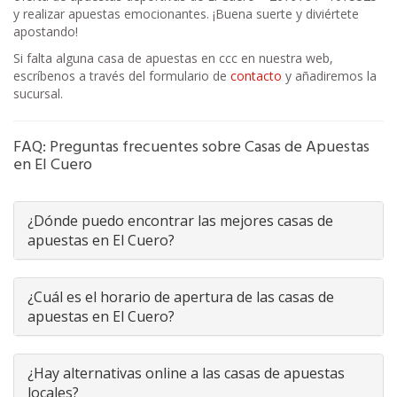
y realizar apuestas emocionantes. ¡Buena suerte y diviértete
apostando!
Si falta alguna casa de apuestas en ccc en nuestra web,
escríbenos a través del formulario de
contacto
y añadiremos la
sucursal.
FAQ: Preguntas frecuentes sobre Casas de Apuestas
en El Cuero
¿Dónde puedo encontrar las mejores casas de
apuestas en El Cuero?
¿Cuál es el horario de apertura de las casas de
apuestas en El Cuero?
¿Hay alternativas online a las casas de apuestas
locales?