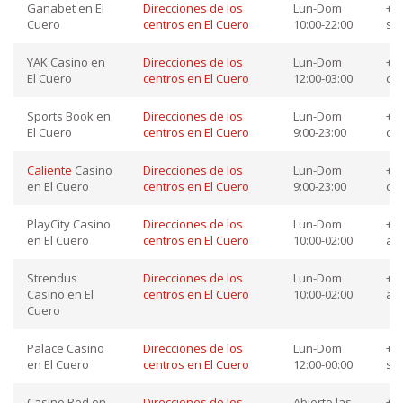
Ganabet en El
Direcciones de los
Lun-Dom
+52
Cuero
centros en El Cuero
10:00-22:00
so
YAK Casino en
Direcciones de los
Lun-Dom
+52
El Cuero
centros en El Cuero
12:00-03:00
co
Sports Book en
Direcciones de los
Lun-Dom
+52
El Cuero
centros en El Cuero
9:00-23:00
co
Caliente
Casino
Direcciones de los
Lun-Dom
+52
en El Cuero
centros en El Cuero
9:00-23:00
co
PlayCity Casino
Direcciones de los
Lun-Dom
+52
en El Cuero
centros en El Cuero
10:00-02:00
at
Strendus
Direcciones de los
Lun-Dom
+52
Casino en El
centros en El Cuero
10:00-02:00
ay
Cuero
Palace Casino
Direcciones de los
Lun-Dom
+52
en El Cuero
centros en El Cuero
12:00-00:00
so
Casino Red en
Direcciones de los
Abierto las
+52