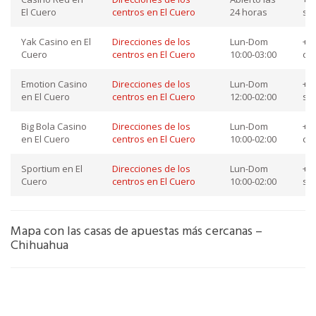
El Cuero
centros en El Cuero
24 horas
so
Yak Casino en El
Direcciones de los
Lun-Dom
+52
Cuero
centros en El Cuero
10:00-03:00
co
Emotion Casino
Direcciones de los
Lun-Dom
+52
en El Cuero
centros en El Cuero
12:00-02:00
so
Big Bola Casino
Direcciones de los
Lun-Dom
+52
en El Cuero
centros en El Cuero
10:00-02:00
co
Sportium en El
Direcciones de los
Lun-Dom
+52
Cuero
centros en El Cuero
10:00-02:00
so
Mapa con las casas de apuestas más cercanas –
Chihuahua