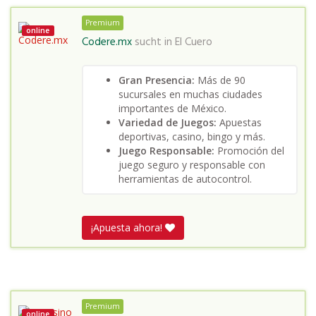
Premium
online
Codere.mx
sucht in
El Cuero
Gran Presencia:
Más de 90
sucursales en muchas ciudades
importantes de México.
Variedad de Juegos:
Apuestas
deportivas, casino, bingo y más.
Juego Responsable:
Promoción del
juego seguro y responsable con
herramientas de autocontrol.
¡Apuesta ahora!
Premium
online