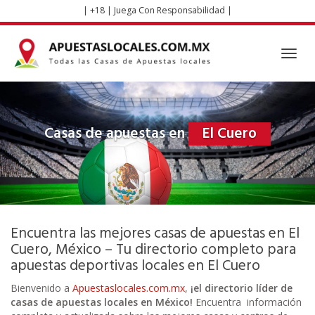
Skip
| +18 | Juega Con Responsabilidad |
to
main
content
Toggl
navig
Casas de apuestas en
El Cuero
Encuentra las mejores casas de apuestas en El
Cuero, México – Tu directorio completo para
apuestas deportivas locales en El Cuero
Bienvenido a
Apuestaslocales.com.mx
,
¡el directorio líder de
casas de apuestas locales en México!
Encuentra información