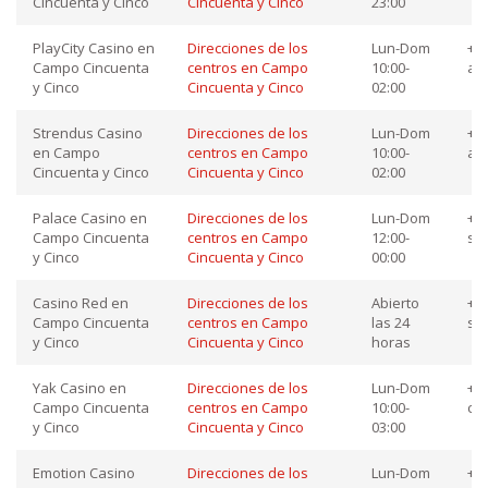
Cincuenta y Cinco
Cincuenta y Cinco
23:00
PlayCity Casino en
Direcciones de los
Lun-Dom
+52
Campo Cincuenta
centros en Campo
10:00-
at
y Cinco
Cincuenta y Cinco
02:00
Strendus Casino
Direcciones de los
Lun-Dom
+52
en Campo
centros en Campo
10:00-
ay
Cincuenta y Cinco
Cincuenta y Cinco
02:00
Palace Casino en
Direcciones de los
Lun-Dom
+52
Campo Cincuenta
centros en Campo
12:00-
so
y Cinco
Cincuenta y Cinco
00:00
Casino Red en
Direcciones de los
Abierto
+52
Campo Cincuenta
centros en Campo
las 24
so
y Cinco
Cincuenta y Cinco
horas
Yak Casino en
Direcciones de los
Lun-Dom
+52
Campo Cincuenta
centros en Campo
10:00-
co
y Cinco
Cincuenta y Cinco
03:00
Emotion Casino
Direcciones de los
Lun-Dom
+52