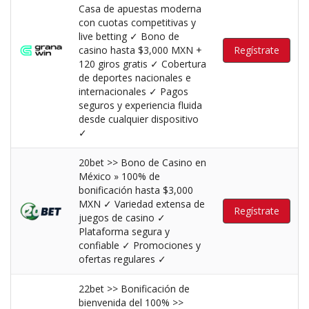
Casa de apuestas moderna
con cuotas competitivas y
live betting ✓ Bono de
casino hasta $3,000 MXN +
Regístrate
120 giros gratis ✓ Cobertura
de deportes nacionales e
internacionales ✓ Pagos
seguros y experiencia fluida
desde cualquier dispositivo
✓
20bet >> Bono de Casino en
México » 100% de
bonificación hasta $3,000
MXN ✓ Variedad extensa de
Regístrate
juegos de casino ✓
Plataforma segura y
confiable ✓ Promociones y
ofertas regulares ✓
22bet >> Bonificación de
bienvenida del 100% >>