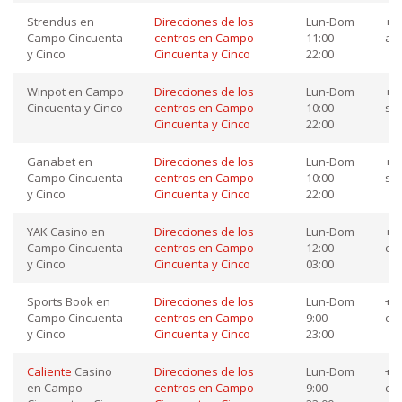
Strendus en
Direcciones de los
Lun-Dom
+52
Campo Cincuenta
centros en Campo
11:00-
ay
y Cinco
Cincuenta y Cinco
22:00
Winpot en Campo
Direcciones de los
Lun-Dom
+52
Cincuenta y Cinco
centros en Campo
10:00-
so
Cincuenta y Cinco
22:00
Ganabet en
Direcciones de los
Lun-Dom
+52
Campo Cincuenta
centros en Campo
10:00-
so
y Cinco
Cincuenta y Cinco
22:00
YAK Casino en
Direcciones de los
Lun-Dom
+52
Campo Cincuenta
centros en Campo
12:00-
co
y Cinco
Cincuenta y Cinco
03:00
Sports Book en
Direcciones de los
Lun-Dom
+52
Campo Cincuenta
centros en Campo
9:00-
co
y Cinco
Cincuenta y Cinco
23:00
Caliente
Casino
Direcciones de los
Lun-Dom
+52
en Campo
centros en Campo
9:00-
co