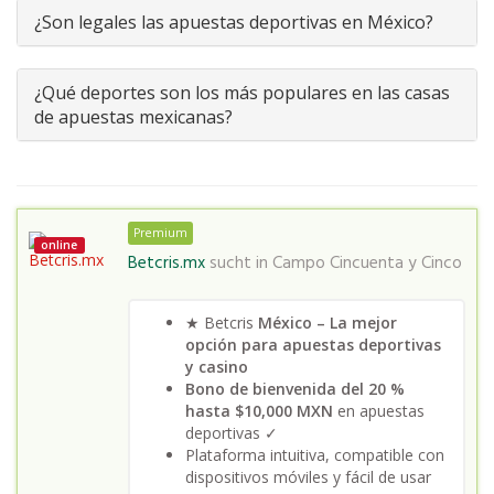
¿Son legales las apuestas deportivas en México?
¿Qué deportes son los más populares en las casas
de apuestas mexicanas?
Premium
online
Betcris.mx
sucht in
Campo Cincuenta y Cinco
★ Betcris
México – La mejor
opción para apuestas deportivas
y casino
Bono de bienvenida del 20 %
hasta $10,000 MXN
en apuestas
deportivas ✓
Plataforma intuitiva, compatible con
dispositivos móviles y fácil de usar