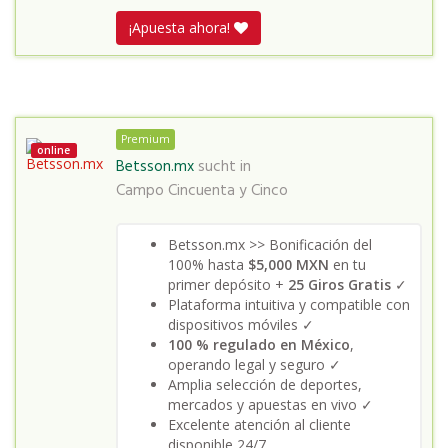
¡Apuesta ahora!
Premium
online
Betsson.mx
sucht in
Campo Cincuenta y Cinco
Betsson.mx >> Bonificación del
100% hasta
$5,000 MXN
en tu
primer depósito +
25 Giros Gratis
✓
Plataforma intuitiva y compatible con
dispositivos móviles ✓
100 % regulado en México
,
operando legal y seguro ✓
Amplia selección de deportes,
mercados y apuestas en vivo ✓
Excelente atención al cliente
disponible 24/7