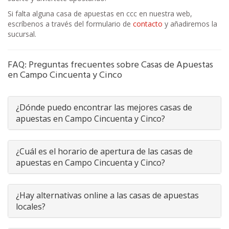
Si falta alguna casa de apuestas en ccc en nuestra web,
escríbenos a través del formulario de
contacto
y añadiremos la
sucursal.
FAQ: Preguntas frecuentes sobre Casas de Apuestas
en Campo Cincuenta y Cinco
¿Dónde puedo encontrar las mejores casas de
apuestas en Campo Cincuenta y Cinco?
¿Cuál es el horario de apertura de las casas de
apuestas en Campo Cincuenta y Cinco?
¿Hay alternativas online a las casas de apuestas
locales?