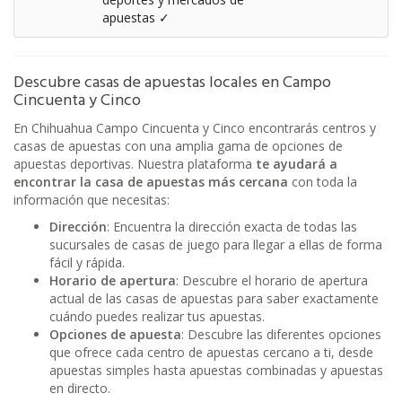
apuestas ✓
Descubre casas de apuestas locales en Campo
Cincuenta y Cinco
En Chihuahua Campo Cincuenta y Cinco encontrarás centros y
casas de apuestas con una amplia gama de opciones de
apuestas deportivas. Nuestra plataforma
te ayudará a
encontrar la casa de apuestas más cercana
con toda la
información que necesitas:
Dirección
: Encuentra la dirección exacta de todas las
sucursales de casas de juego para llegar a ellas de forma
fácil y rápida.
Horario de apertura
: Descubre el horario de apertura
actual de las casas de apuestas para saber exactamente
cuándo puedes realizar tus apuestas.
Opciones de apuesta
: Descubre las diferentes opciones
que ofrece cada centro de apuestas cercano a ti, desde
apuestas simples hasta apuestas combinadas y apuestas
en directo.