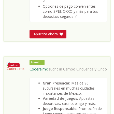
✓
Opciones de pago convenientes
como SPEI, OXXO y más para tus
depósitos seguros ✓
¡Apuesta ahora!
Premium
online
Codere.mx
sucht in
Campo Cincuenta y Cinco
Gran Presencia:
Más de 90
sucursales en muchas ciudades
importantes de México.
Variedad de Juegos:
Apuestas
deportivas, casino, bingo y más.
Juego Responsable:
Promoción del
juego seguro y responsable con