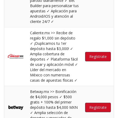
partido diariamente ✓ Bet
Builder para personalizar tus
apuestas ✓ Aplicación para
Android/iOS y atención al
cliente 24/7 ✓
Caliente.mx >> Recibe de
regalo $1,000 sin depósito
✓ ¡Duplicamos tu 1er
depósito hasta $3,000! ✓
Amplia cobertura de
Regístrate
deportes ✓ Plataforma fácil
de usar y aplicación móvil ✓
Líder del mercado en
México con numerosas
casas de apuestas físicas ✓​
Betway.mx >> Bonificación
de $4,000 pesos ✓ $500
gratis + 100% del primer
depósito hasta $4,000 MXN
Regístrate
✓ Amplia selección de
deportes y mercados de