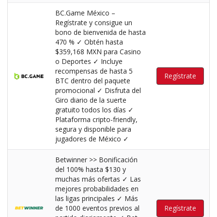
BC.Game México –
Regístrate y consigue un
bono de bienvenida de hasta
470 % ✓ Obtén hasta
$359,168 MXN para Casino
o Deportes ✓ Incluye
recompensas de hasta 5
Regístrate
BTC dentro del paquete
promocional ✓ Disfruta del
Giro diario de la suerte
gratuito todos los días ✓
Plataforma cripto-friendly,
segura y disponible para
jugadores de México ✓
Betwinner >> Bonificación
del 100% hasta $130 y
muchas más ofertas ✓ Las
mejores probabilidades en
las ligas principales ✓ Más
de 1000 eventos previos al
Regístrate