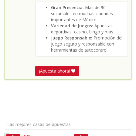
Gran Presencia:
Más de 90
sucursales en muchas ciudades
importantes de México.
Variedad de Juegos:
Apuestas
deportivas, casino, bingo y más.
Juego Responsable:
Promoción del
juego seguro y responsable con
herramientas de autocontrol.
¡Apuesta ahora!
Las mejores casas de apuestas: