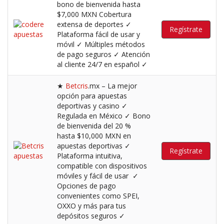
bono de bienvenida hasta
$7,000 MXN Cobertura
extensa de deportes ✓
Regístrate
Plataforma fácil de usar y
móvil ✓ Múltiples métodos
de pago seguros ✓ Atención
al cliente 24/7 en español ✓
★
Betcris
.mx – La mejor
opción para apuestas
deportivas y casino ✓
Regulada en México ✓ Bono
de bienvenida del 20 %
hasta $10,000 MXN en
apuestas deportivas ✓
Regístrate
Plataforma intuitiva,
compatible con dispositivos
móviles y fácil de usar ✓
Opciones de pago
convenientes como SPEI,
OXXO y más para tus
depósitos seguros ✓