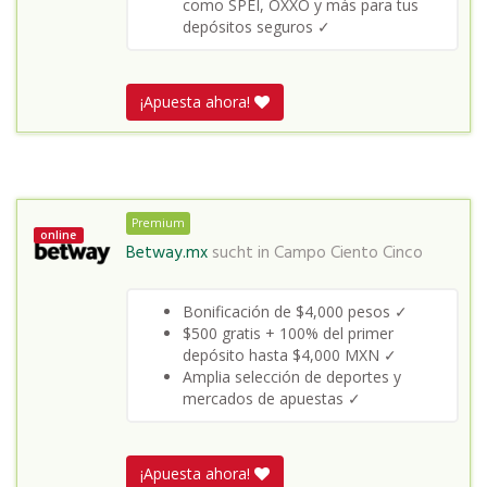
como SPEI, OXXO y más para tus
depósitos seguros ✓
¡Apuesta ahora!
Premium
online
Betway.mx
sucht in
Campo Ciento Cinco
Bonificación de $4,000 pesos ✓
$500 gratis + 100% del primer
depósito hasta $4,000 MXN ✓
Amplia selección de deportes y
mercados de apuestas ✓
¡Apuesta ahora!