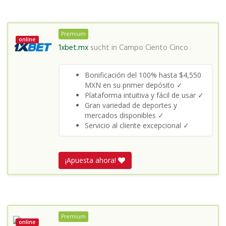
Premium
online
1xbet.mx
sucht in
Campo Ciento Cinco
Bonificación del 100% hasta $4,550
MXN en su primer depósito ✓
Plataforma intuitiva y fácil de usar ✓
Gran variedad de deportes y
mercados disponibles ✓
Servicio al cliente excepcional ✓
¡Apuesta ahora!
Premium
online