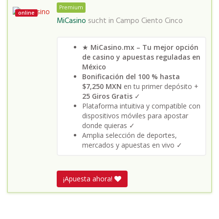
Premium
online
MiCasino
sucht in
Campo Ciento Cinco
★
MiCasino.mx – Tu mejor opción
de casino y apuestas reguladas en
México
Bonificación del 100 % hasta
$7,250 MXN
en tu primer depósito +
25 Giros Gratis
✓
Plataforma intuitiva y compatible con
dispositivos móviles para apostar
donde quieras ✓
Amplia selección de deportes,
mercados y apuestas en vivo ✓
¡Apuesta ahora!