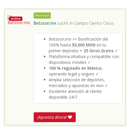
Premium
online
Betsson.mx
sucht in
Campo Ciento Cinco
Betsson.mx >> Bonificación del
100% hasta
$5,000 MXN
en tu
primer depósito +
25 Giros Gratis
✓
Plataforma intuitiva y compatible con
dispositivos móviles ✓
100 % regulado en México
,
operando legal y seguro ✓
Amplia selección de deportes,
mercados y apuestas en vivo ✓
Excelente atención al cliente
disponible 24/7
¡Apuesta ahora!