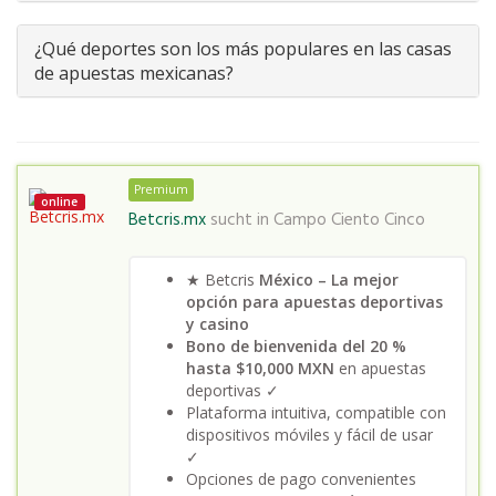
¿Qué deportes son los más populares en las casas
de apuestas mexicanas?
Premium
online
Betcris.mx
sucht in
Campo Ciento Cinco
★ Betcris
México – La mejor
opción para apuestas deportivas
y casino
Bono de bienvenida del 20 %
hasta $10,000 MXN
en apuestas
deportivas ✓
Plataforma intuitiva, compatible con
dispositivos móviles y fácil de usar
✓
Opciones de pago convenientes