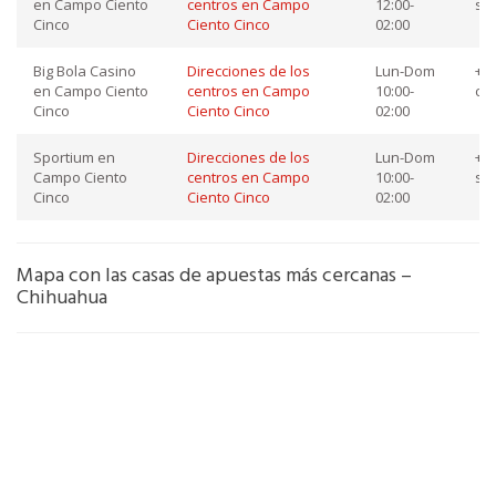
en Campo Ciento
centros en Campo
12:00-
so
Cinco
Ciento Cinco
02:00
Big Bola Casino
Direcciones de los
Lun-Dom
+52
en Campo Ciento
centros en Campo
10:00-
co
Cinco
Ciento Cinco
02:00
Sportium en
Direcciones de los
Lun-Dom
+52
Campo Ciento
centros en Campo
10:00-
so
Cinco
Ciento Cinco
02:00
Mapa con las casas de apuestas más cercanas –
Chihuahua