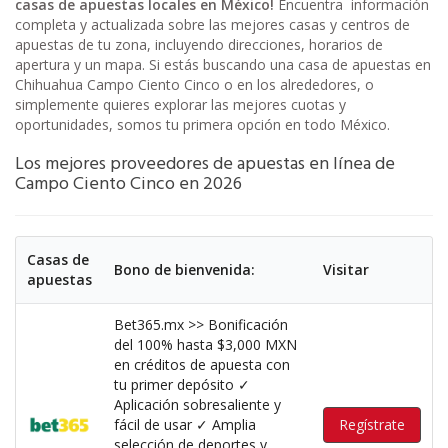
casas de apuestas locales en México!
Encuentra información
completa y actualizada sobre las mejores casas y centros de
apuestas de tu zona, incluyendo direcciones, horarios de
apertura y un mapa. Si estás buscando una casa de apuestas en
Chihuahua Campo Ciento Cinco o en los alrededores, o
simplemente quieres explorar las mejores cuotas y
oportunidades, somos tu primera opción en todo México.
Los mejores proveedores de apuestas en línea de
Campo Ciento Cinco en 2026
Casas de
Bono de bienvenida:
Visitar
apuestas
Bet365.mx >> Bonificación
del 100% hasta $3,000 MXN
en créditos de apuesta con
tu primer depósito ✓
Aplicación sobresaliente y
fácil de usar ✓ Amplia
Regístrate
selección de deportes y