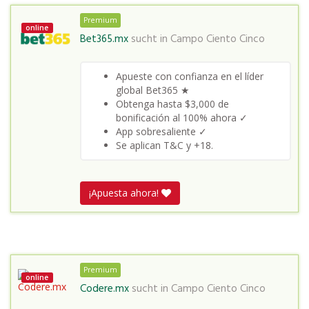
Premium
online
Bet365.mx
sucht in
Campo Ciento Cinco
Apueste con confianza en el líder
global Bet365 ★
Obtenga hasta $3,000 de
bonificación al 100% ahora ✓
App sobresaliente ✓
Se aplican T&C y +18.
¡Apuesta ahora!
Premium
online
Codere.mx
sucht in
Campo Ciento Cinco