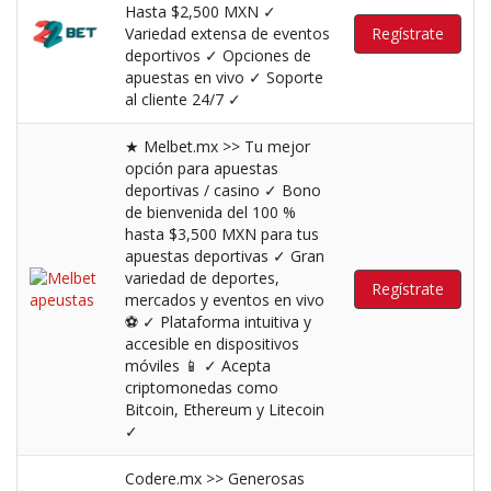
Hasta $2,500 MXN ✓
Variedad extensa de eventos
Regístrate
deportivos ✓ Opciones de
apuestas en vivo ✓ Soporte
al cliente 24/7 ✓
★ Melbet.mx >> Tu mejor
opción para apuestas
deportivas / casino ✓ Bono
de bienvenida del 100 %
hasta $3,500 MXN para tus
apuestas deportivas ✓ Gran
variedad de deportes,
Regístrate
mercados y eventos en vivo
⚽️ ✓ Plataforma intuitiva y
accesible en dispositivos
móviles 📱 ✓ Acepta
criptomonedas como
Bitcoin, Ethereum y Litecoin
✓
Codere.mx >> Generosas