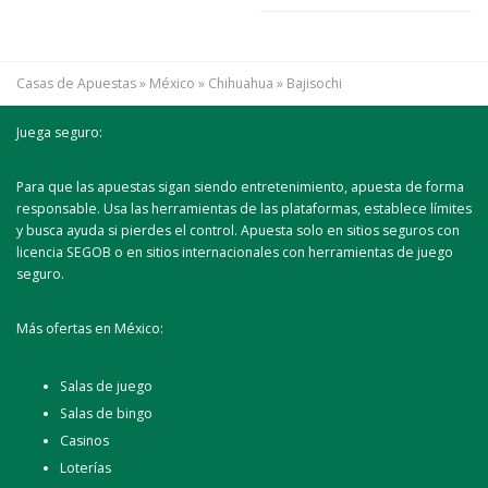
Casas de Apuestas
»
México
»
Chihuahua
»
Bajisochi
Juega seguro:
Para que las apuestas sigan siendo entretenimiento, apuesta de forma
responsable. Usa las herramientas de las plataformas, establece límites
y busca ayuda si pierdes el control. Apuesta solo en sitios seguros con
licencia SEGOB o en sitios internacionales con herramientas de juego
seguro.
Más ofertas en México:
Salas de juego
Salas de bingo
Casinos
Loterías