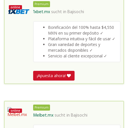
Premium
online
1xbet.mx
sucht in
Bajisochi
Bonificación del 100% hasta $4,550
MXN en su primer depósito ✓
Plataforma intuitiva y fácil de usar ✓
Gran variedad de deportes y
mercados disponibles ✓
Servicio al cliente excepcional ✓
¡Apuesta ahora!
Premium
online
Melbet.mx
sucht in
Bajisochi