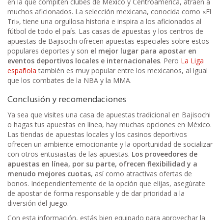
en la que compiten clubes de México y Centroamérica, atraen a
muchos aficionados. La selección mexicana, conocida como «El
Tri», tiene una orgullosa historia e inspira a los aficionados al
fútbol de todo el país. Las casas de apuestas y los centros de
apuestas de Bajisochi ofrecen apuestas especiales sobre estos
populares deportes y son
el mejor lugar para apostar en
eventos deportivos locales e internacionales
. Pero
La Liga
española
también es muy popular entre los mexicanos, al igual
que los combates de la NBA y la MMA.
Conclusión y recomendaciones
Ya sea que visites una casa de apuestas tradicional en Bajisochi
o hagas tus apuestas en línea, hay muchas opciones en México.
Las tiendas de apuestas locales y los casinos deportivos
ofrecen un ambiente emocionante y la oportunidad de socializar
con otros entusiastas de las apuestas.
Los proveedores de
apuestas en línea, por su parte, ofrecen flexibilidad y a
menudo mejores cuotas
, así como atractivas ofertas de
bonos. Independientemente de la opción que elijas, asegúrate
de apostar de forma responsable y de dar prioridad a la
diversión del juego.
Con esta información, estás bien equipado para aprovechar la