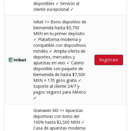
disponibles ✓ Servicio al
cliente excepcional ✓
Ivibet >> Bono deportivo de
bienvenida hasta $3,750
MXN en tu primer depósito
✓ Plataforma moderna y
compatible con dispositivos
móviles ✓ Amplia oferta de
deportes, mercados y
Regístrate
apuestas en vivo ✓ Casino
disponible con paquete de
bienvenida de hasta $7,500
MXN + 170 giros gratis ✓
Soporte al cliente 24/7 y
pagos seguros para México
✓
Granawin MX >> Apuestas
deportivas con bono del
100% hasta $2,500 MXN ✓
Casa de apuestas moderna