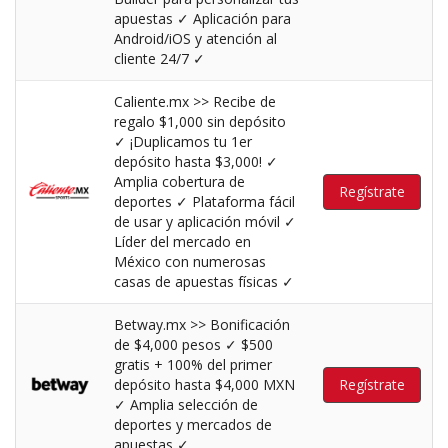
apuestas ✓ Aplicación para
Android/iOS y atención al
cliente 24/7 ✓
Caliente.mx >> Recibe de
regalo $1,000 sin depósito
✓ ¡Duplicamos tu 1er
depósito hasta $3,000! ✓
Amplia cobertura de
Regístrate
deportes ✓ Plataforma fácil
de usar y aplicación móvil ✓
Líder del mercado en
México con numerosas
casas de apuestas físicas ✓​
Betway.mx >> Bonificación
de $4,000 pesos ✓ $500
gratis + 100% del primer
depósito hasta $4,000 MXN
Regístrate
✓ Amplia selección de
deportes y mercados de
apuestas ✓