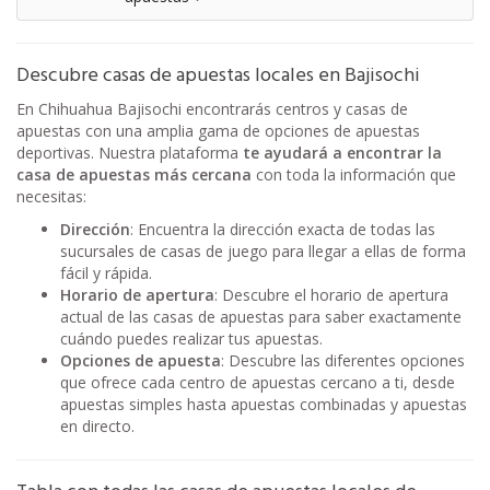
Descubre casas de apuestas locales en Bajisochi
En Chihuahua Bajisochi encontrarás centros y casas de
apuestas con una amplia gama de opciones de apuestas
deportivas. Nuestra plataforma
te ayudará a encontrar la
casa de apuestas más cercana
con toda la información que
necesitas:
Dirección
: Encuentra la dirección exacta de todas las
sucursales de casas de juego para llegar a ellas de forma
fácil y rápida.
Horario de apertura
: Descubre el horario de apertura
actual de las casas de apuestas para saber exactamente
cuándo puedes realizar tus apuestas.
Opciones de apuesta
: Descubre las diferentes opciones
que ofrece cada centro de apuestas cercano a ti, desde
apuestas simples hasta apuestas combinadas y apuestas
en directo.