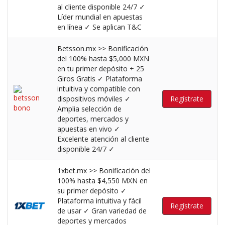
al cliente disponible 24/7 ✓
Líder mundial en apuestas
en línea ✓ Se aplican T&C
Betsson.mx >> Bonificación
del 100% hasta $5,000 MXN
en tu primer depósito + 25
Giros Gratis ✓ Plataforma
intuitiva y compatible con
dispositivos móviles ✓
Regístrate
Amplia selección de
deportes, mercados y
apuestas en vivo ✓
Excelente atención al cliente
disponible 24/7 ✓
1xbet.mx >> Bonificación del
100% hasta $4,550 MXN en
su primer depósito ✓
Plataforma intuitiva y fácil
Regístrate
de usar ✓ Gran variedad de
deportes y mercados