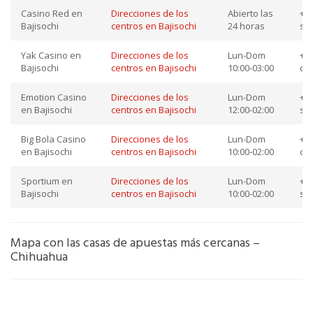
Casino Red en
Direcciones de los
Abierto las
+52
Bajisochi
centros en Bajisochi
24 horas
so
Yak Casino en
Direcciones de los
Lun-Dom
+52
Bajisochi
centros en Bajisochi
10:00-03:00
co
Emotion Casino
Direcciones de los
Lun-Dom
+52
en Bajisochi
centros en Bajisochi
12:00-02:00
so
Big Bola Casino
Direcciones de los
Lun-Dom
+52
en Bajisochi
centros en Bajisochi
10:00-02:00
co
Sportium en
Direcciones de los
Lun-Dom
+52
Bajisochi
centros en Bajisochi
10:00-02:00
so
Mapa con las casas de apuestas más cercanas –
Chihuahua