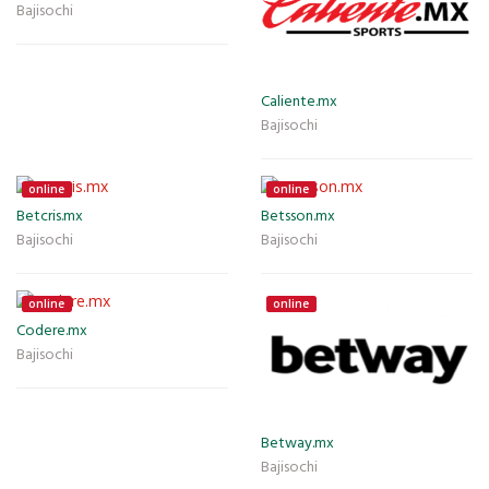
Bajisochi
Caliente.mx
Bajisochi
online
online
Betcris.mx
Betsson.mx
Bajisochi
Bajisochi
online
online
Codere.mx
Bajisochi
Betway.mx
Bajisochi