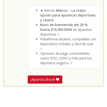
★ Betcris
México – La mejor
opción para apuestas deportivas
y casino
Bono de bienvenida del 20 %
hasta $10,000 MXN
en apuestas
deportivas ✓
Plataforma intuitiva, compatible con
dispositivos móviles y fácil de usar
✓
Opciones de pago convenientes
como SPEI, OXXO y más para tus
depósitos seguros ✓
¡Apuesta ahora!