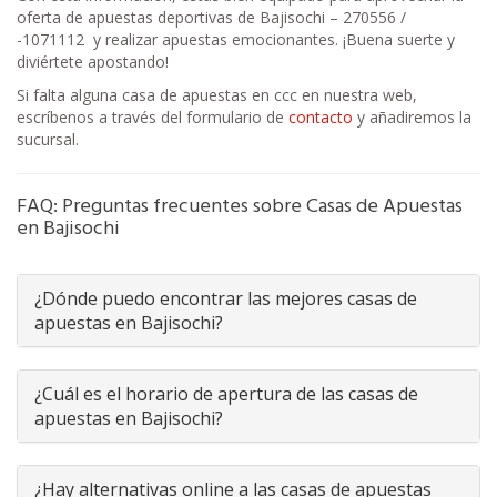
oferta de apuestas deportivas de Bajisochi – 270556 /
-1071112 y realizar apuestas emocionantes. ¡Buena suerte y
diviértete apostando!
Si falta alguna casa de apuestas en ccc en nuestra web,
escríbenos a través del formulario de
contacto
y añadiremos la
sucursal.
FAQ: Preguntas frecuentes sobre Casas de Apuestas
en Bajisochi
¿Dónde puedo encontrar las mejores casas de
apuestas en Bajisochi?
¿Cuál es el horario de apertura de las casas de
apuestas en Bajisochi?
¿Hay alternativas online a las casas de apuestas