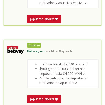
mercados y apuestas en vivo ✓
¡Apuesta ahora!
Premium
online
Betway.mx
sucht in
Bajisochi
Bonificación de $4,000 pesos ✓
$500 gratis + 100% del primer
depósito hasta $4,000 MXN ✓
Amplia selección de deportes y
mercados de apuestas ✓
¡Apuesta ahora!