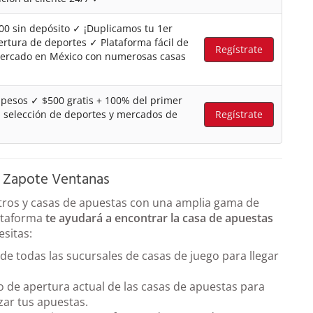
00 sin depósito ✓ ¡Duplicamos tu 1er
ertura de deportes ✓ Plataforma fácil de
Regístrate
 mercado en México con numerosas casas
 pesos ✓ $500 gratis + 100% del primer
 selección de deportes y mercados de
Regístrate
n Zapote Ventanas
tros y casas de apuestas con una amplia gama de
ataforma
te ayudará a encontrar la casa de apuestas
sitas:
 de todas las sucursales de casas de juego para llegar
o de apertura actual de las casas de apuestas para
ar tus apuestas.