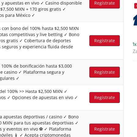
 y apuestas en vivo ✓ Casino disponible
Regístrate
$7,500 MXN + 170 giros gratis ✓
ros para México ✓
s con bono del 100% hasta $2,500 MXN
as competitivas y live betting ✓ Bono
ros gratis ✓ Cobertura de deportes
Regístrate
1
 seguros y experiencia fluida desde
Z
 100% de bonificación hasta $3,000
e casino ✓ Plataforma segura y
Regístrate
egulares ✓
a del 100% >> Hasta $2,500 MXN ✓
vos ✓ Opciones de apuestas en vivo ✓
Regístrate
a apuestas deportivas / casino ✓ Bono
00 MXN para tus apuestas deportivas ✓
 y eventos en vivo ⚽️ ✓ Plataforma
Regístrate
s móviles 📱 ✓ Acepta criptomonedas