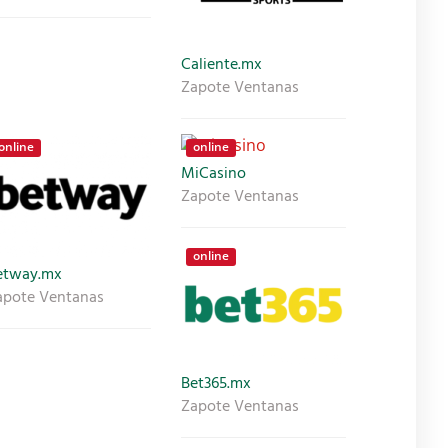
Caliente.mx
Zapote Ventanas
online
online
MiCasino
Zapote Ventanas
online
etway.mx
apote Ventanas
Bet365.mx
Zapote Ventanas