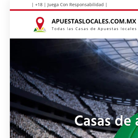
Skip
| +18 | Juega Con Responsabilidad |
to
main
content
Casas de