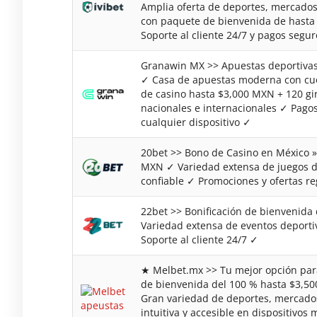
Amplia oferta de deportes, mercados
con paquete de bienvenida de hasta 
Soporte al cliente 24/7 y pagos segu
Granawin MX >> Apuestas deportiva
✓ Casa de apuestas moderna con cuot
de casino hasta $3,000 MXN + 120 gi
nacionales e internacionales ✓ Pagos
cualquier dispositivo ✓
20bet >> Bono de Casino en México »
MXN ✓ Variedad extensa de juegos d
confiable ✓ Promociones y ofertas r
22bet >> Bonificación de bienvenid
Variedad extensa de eventos deporti
Soporte al cliente 24/7 ✓
★ Melbet.mx >> Tu mejor opción par
de bienvenida del 100 % hasta $3,5
Gran variedad de deportes, mercados
intuitiva y accesible en dispositivo