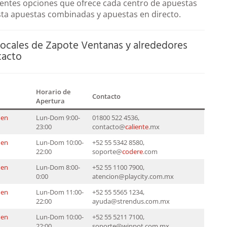
erentes opciones que ofrece cada centro de apuestas
sta apuestas combinadas y apuestas en directo.
 locales de Zapote Ventanas y alrededores
tacto
Horario de
Contacto
Apertura
 en
Lun-Dom 9:00-
01800 522 4536,
23:00
contacto@
caliente
.mx
 en
Lun-Dom 10:00-
+52 55 5342 8580,
22:00
soporte@
codere
.com
 en
Lun-Dom 8:00-
+52 55 1100 7900,
0:00
atencion@playcity.com.mx
 en
Lun-Dom 11:00-
+52 55 5565 1234,
22:00
ayuda@strendus.com.mx
 en
Lun-Dom 10:00-
+52 55 5211 7100,
22:00
soporte@winpot.com.mx