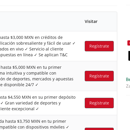
Visitar
hasta $3,000 MXN en créditos de
icación sobresaliente y fácil de usar ✓
Regístrate
dos en vivo ✓ Servicio al cliente
apuestas en línea ✓ Se aplican T&C
 hasta $5,000 MXN en tu primer
ma intuitiva y compatible con
Regístrate
ción de deportes, mercados y apuestas
B
te disponible 24/7 ✓
Z
asta $4,550 MXN en su primer depósito
ar ✓ Gran variedad de deportes y
Regístrate
liente excepcional ✓
ida hasta $3,750 MXN en tu primer
patible con dispositivos móviles ✓