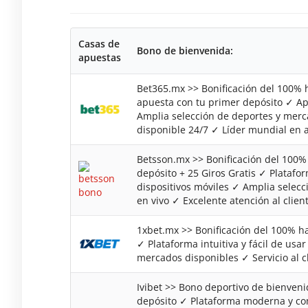
Casas de
Bono de bienvenida:
apuestas
Bet365.mx >> Bonificación del 100% 
apuesta con tu primer depósito ✓ Apl
Amplia selección de deportes y merca
disponible 24/7 ✓ Líder mundial en 
Betsson.mx >> Bonificación del 100%
depósito + 25 Giros Gratis ✓ Platafor
dispositivos móviles ✓ Amplia selec
en vivo ✓ Excelente atención al clien
1xbet.mx >> Bonificación del 100% h
✓ Plataforma intuitiva y fácil de us
mercados disponibles ✓ Servicio al c
Ivibet >> Bono deportivo de bienven
depósito ✓ Plataforma moderna y com