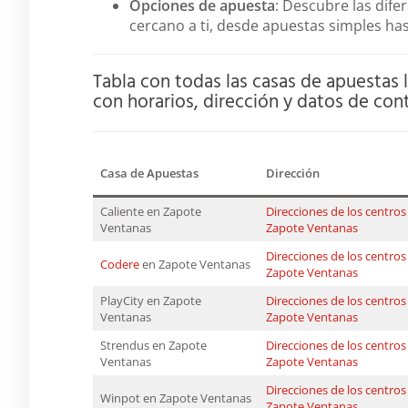
Opciones de apuesta
: Descubre las dif
cercano a ti, desde apuestas simples ha
Tabla con todas las casas de apuestas
con horarios, dirección y datos de con
Casa de Apuestas
Dirección
Caliente en Zapote
Direcciones de los centros
Ventanas
Zapote Ventanas
Direcciones de los centros
Codere
en Zapote Ventanas
Zapote Ventanas
PlayCity en Zapote
Direcciones de los centros
Ventanas
Zapote Ventanas
Strendus en Zapote
Direcciones de los centros
Ventanas
Zapote Ventanas
Direcciones de los centros
Winpot en Zapote Ventanas
Zapote Ventanas