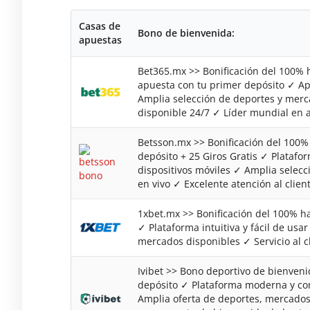
Casas de
Bono de bienvenida:
apuestas
Bet365.mx >> Bonificación del 100% 
apuesta con tu primer depósito ✓ Apl
Amplia selección de deportes y merca
disponible 24/7 ✓ Líder mundial en 
Betsson.mx >> Bonificación del 100%
depósito + 25 Giros Gratis ✓ Platafor
dispositivos móviles ✓ Amplia selec
en vivo ✓ Excelente atención al clien
1xbet.mx >> Bonificación del 100% h
✓ Plataforma intuitiva y fácil de us
mercados disponibles ✓ Servicio al c
Ivibet >> Bono deportivo de bienven
depósito ✓ Plataforma moderna y com
Amplia oferta de deportes, mercados