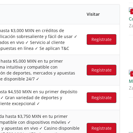
Visitar
C
Za
hasta $3,000 MXN en créditos de
icación sobresaliente y fácil de usar ✓
Regístrate
dos en vivo ✓ Servicio al cliente
apuestas en línea ✓ Se aplican T&C
 hasta $5,000 MXN en tu primer
ma intuitiva y compatible con
Regístrate
ción de deportes, mercados y apuestas
te disponible 24/7 ✓
M
Za
asta $4,550 MXN en su primer depósito
ar ✓ Gran variedad de deportes y
Regístrate
liente excepcional ✓
ida hasta $3,750 MXN en tu primer
patible con dispositivos móviles ✓
 y apuestas en vivo ✓ Casino disponible
Regístrate