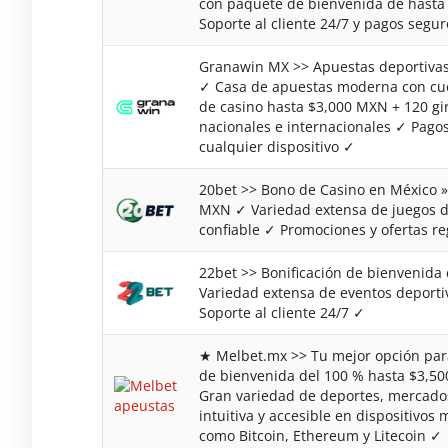
con paquete de bienvenida de hasta 
Soporte al cliente 24/7 y pagos segu
Granawin MX >> Apuestas deportiva
✓ Casa de apuestas moderna con cuot
de casino hasta $3,000 MXN + 120 gi
nacionales e internacionales ✓ Pagos
cualquier dispositivo ✓
20bet >> Bono de Casino en México »
MXN ✓ Variedad extensa de juegos d
confiable ✓ Promociones y ofertas r
22bet >> Bonificación de bienvenid
Variedad extensa de eventos deporti
Soporte al cliente 24/7 ✓
★ Melbet.mx >> Tu mejor opción par
de bienvenida del 100 % hasta $3,5
Gran variedad de deportes, mercados
intuitiva y accesible en dispositivo
como Bitcoin, Ethereum y Litecoin ✓