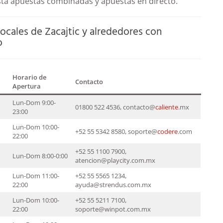
sta apuestas combinadas y apuestas en directo.
locales de Zacajtic y alrededores con
o
Horario de
Contacto
Apertura
Lun-Dom 9:00-
01800 522 4536, contacto@
caliente
.mx
23:00
Lun-Dom 10:00-
+52 55 5342 8580, soporte@
codere
.com
22:00
+52 55 1100 7900,
Lun-Dom 8:00-0:00
atencion@playcity.com.mx
Lun-Dom 11:00-
+52 55 5565 1234,
22:00
ayuda@strendus.com.mx
Lun-Dom 10:00-
+52 55 5211 7100,
22:00
soporte@winpot.com.mx