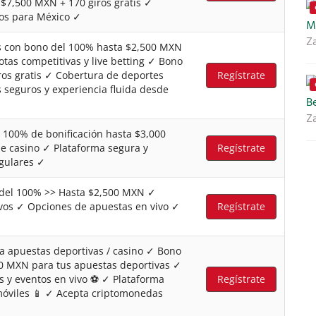
$7,500 MXN + 170 giros gratis ✓
ros para México ✓
M
Za
s con bono del 100% hasta $2,500 MXN
as competitivas y live betting ✓ Bono
ros gratis ✓ Cobertura de deportes
Regístrate
 seguros y experiencia fluida desde
B
Za
 100% de bonificación hasta $3,000
e casino ✓ Plataforma segura y
Regístrate
egulares ✓
a del 100% >> Hasta $2,500 MXN ✓
vos ✓ Opciones de apuestas en vivo ✓
Regístrate
a apuestas deportivas / casino ✓ Bono
00 MXN para tus apuestas deportivas ✓
 y eventos en vivo ⚽️ ✓ Plataforma
Regístrate
s móviles 📱 ✓ Acepta criptomonedas