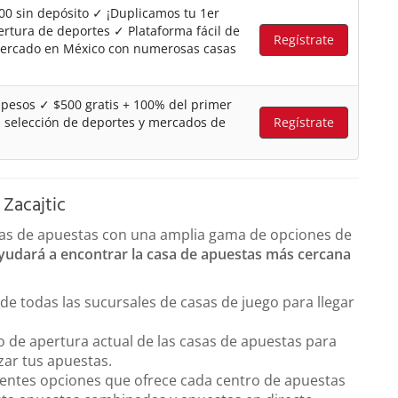
00 sin depósito ✓ ¡Duplicamos tu 1er
ertura de deportes ✓ Plataforma fácil de
Regístrate
 mercado en México con numerosas casas
 pesos ✓ $500 gratis + 100% del primer
 selección de deportes y mercados de
Regístrate
 Zacajtic
asas de apuestas con una amplia gama de opciones de
yudará a encontrar la casa de apuestas más cercana
 de todas las sucursales de casas de juego para llegar
o de apertura actual de las casas de apuestas para
ar tus apuestas.
erentes opciones que ofrece cada centro de apuestas