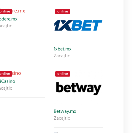
online
online
odere.mx
cajtic
1xbet.mx
Zacajtic
online
online
iCasino
cajtic
Betway.mx
Zacajtic