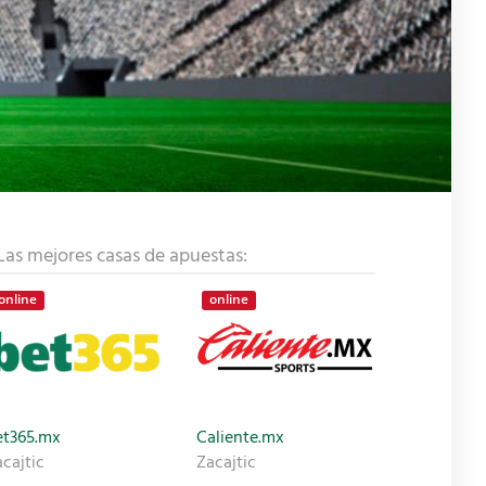
Las mejores casas de apuestas:
online
online
et365.mx
Caliente.mx
cajtic
Zacajtic