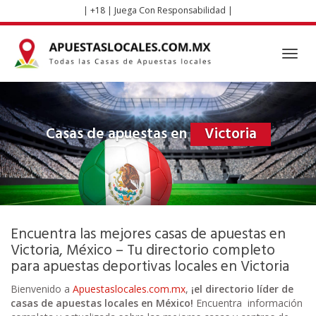
Skip
| +18 | Juega Con Responsabilidad |
to
main
content
Toggl
navig
Casas de apuestas en
Victoria
Encuentra las mejores casas de apuestas en
Victoria, México – Tu directorio completo
para apuestas deportivas locales en Victoria
Bienvenido a
Apuestaslocales.com.mx
,
¡el directorio líder de
casas de apuestas locales en México!
Encuentra información