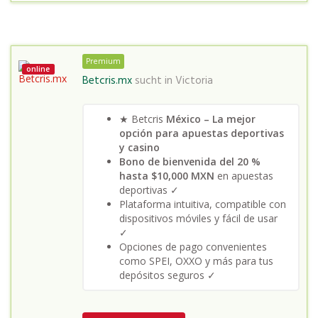
Premium
online
Betcris.mx
sucht in
Victoria
★ Betcris
México – La mejor
opción para apuestas deportivas
y casino
Bono de bienvenida del 20 %
hasta $10,000 MXN
en apuestas
deportivas ✓
Plataforma intuitiva, compatible con
dispositivos móviles y fácil de usar
✓
Opciones de pago convenientes
como SPEI, OXXO y más para tus
depósitos seguros ✓