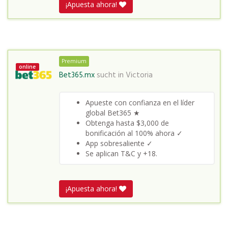
¡Apuesta ahora!
Premium
online
Bet365.mx
sucht in
Victoria
Apueste con confianza en el líder
global Bet365 ★
Obtenga hasta $3,000 de
bonificación al 100% ahora ✓
App sobresaliente ✓
Se aplican T&C y +18.
¡Apuesta ahora!