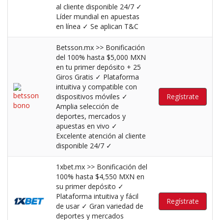
al cliente disponible 24/7 ✓
Líder mundial en apuestas
en línea ✓ Se aplican T&C
Betsson.mx >> Bonificación
del 100% hasta $5,000 MXN
en tu primer depósito + 25
Giros Gratis ✓ Plataforma
intuitiva y compatible con
dispositivos móviles ✓
Regístrate
Amplia selección de
deportes, mercados y
apuestas en vivo ✓
Excelente atención al cliente
disponible 24/7 ✓
1xbet.mx >> Bonificación del
100% hasta $4,550 MXN en
su primer depósito ✓
Plataforma intuitiva y fácil
Regístrate
de usar ✓ Gran variedad de
deportes y mercados