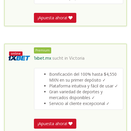
¡Apuesta ahora!
Premium
online
1xbet.mx
sucht in
Victoria
Bonificación del 100% hasta $4,550
MXN en su primer depósito ✓
Plataforma intuitiva y fácil de usar ✓
Gran variedad de deportes y
mercados disponibles ✓
Servicio al cliente excepcional ✓
¡Apuesta ahora!