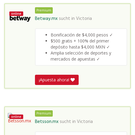
Premium
online
Betway.mx
sucht in
Victoria
Bonificación de $4,000 pesos ✓
$500 gratis + 100% del primer
depósito hasta $4,000 MXN ✓
Amplia selección de deportes y
mercados de apuestas ✓
¡Apuesta ahora!
Premium
online
Betsson.mx
sucht in
Victoria