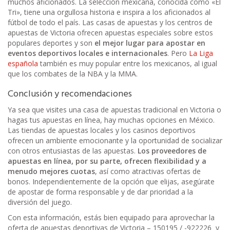
muchos aficionados. La selección mexicana, conocida como «El
Tri», tiene una orgullosa historia e inspira a los aficionados al
fútbol de todo el país. Las casas de apuestas y los centros de
apuestas de Victoria ofrecen apuestas especiales sobre estos
populares deportes y son
el mejor lugar para apostar en
eventos deportivos locales e internacionales
. Pero
La Liga
española
también es muy popular entre los mexicanos, al igual
que los combates de la NBA y la MMA.
Conclusión y recomendaciones
Ya sea que visites una casa de apuestas tradicional en Victoria o
hagas tus apuestas en línea, hay muchas opciones en México.
Las tiendas de apuestas locales y los casinos deportivos
ofrecen un ambiente emocionante y la oportunidad de socializar
con otros entusiastas de las apuestas.
Los proveedores de
apuestas en línea, por su parte, ofrecen flexibilidad y a
menudo mejores cuotas
, así como atractivas ofertas de
bonos. Independientemente de la opción que elijas, asegúrate
de apostar de forma responsable y de dar prioridad a la
diversión del juego.
Con esta información, estás bien equipado para aprovechar la
oferta de apuestas deportivas de Victoria – 150195 / -922226 y