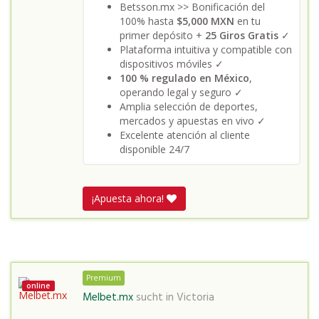
Betsson.mx >> Bonificación del
100% hasta
$5,000 MXN
en tu
primer depósito +
25 Giros Gratis
✓
Plataforma intuitiva y compatible con
dispositivos móviles ✓
100 % regulado en México
,
operando legal y seguro ✓
Amplia selección de deportes,
mercados y apuestas en vivo ✓
Excelente atención al cliente
disponible 24/7
¡Apuesta ahora!
Premium
online
Melbet.mx
sucht in
Victoria