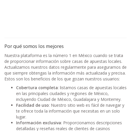
Por qué somos los mejores
Nuestra plataforma es la número 1 en México cuando se trata
de proporcionar información sobre casas de apuestas locales.
Actualizamos nuestros datos regularmente para asegurarnos de
que siempre obtengas la información más actualizada y precisa.
Estos son los beneficios de los que gozan nuestros usuarios:
Cobertura completa
: listamos casas de apuestas locales
en las principales ciudades y regiones de México,
incluyendo Ciudad de México, Guadalajara y Monterrey.
Facilidad de uso
: Nuestro sitio web es fácil de navegar y
te ofrece toda la información que necesitas en un solo
lugar.
Información exclusiva
: Proporcionamos descripciones
detalladas y reseñas reales de clientes de casinos