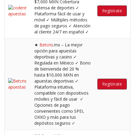
$7,000 MXN Cobertura
extensa de deportes ✓
Regístrate
Plataforma fácil de usar y
móvil ✓ Múltiples métodos
de pago seguros ✓ Atención
al cliente 24/7 en español ✓
★
Betcris
.mx – La mejor
opción para apuestas
deportivas y casino ✓
Regulada en México ✓ Bono
de bienvenida del 20 %
hasta $10,000 MXN en
apuestas deportivas ✓
Regístrate
Plataforma intuitiva,
compatible con dispositivos
móviles y fácil de usar ✓
Opciones de pago
convenientes como SPEI,
OXXO y más para tus
depósitos seguros ✓