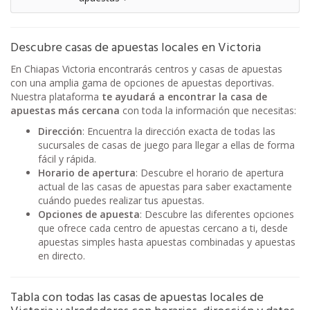
Descubre casas de apuestas locales en Victoria
En Chiapas Victoria encontrarás centros y casas de apuestas
con una amplia gama de opciones de apuestas deportivas.
Nuestra plataforma
te ayudará a encontrar la casa de
apuestas más cercana
con toda la información que necesitas:
Dirección
: Encuentra la dirección exacta de todas las
sucursales de casas de juego para llegar a ellas de forma
fácil y rápida.
Horario de apertura
: Descubre el horario de apertura
actual de las casas de apuestas para saber exactamente
cuándo puedes realizar tus apuestas.
Opciones de apuesta
: Descubre las diferentes opciones
que ofrece cada centro de apuestas cercano a ti, desde
apuestas simples hasta apuestas combinadas y apuestas
en directo.
Tabla con todas las casas de apuestas locales de