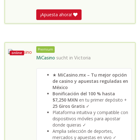
¡Apuesta ahora!
Premium
online
MiCasino
sucht in
Victoria
★
MiCasino.mx – Tu mejor opción
de casino y apuestas reguladas en
México
Bonificación del 100 % hasta
$7,250 MXN
en tu primer depósito +
25 Giros Gratis
✓
Plataforma intuitiva y compatible con
dispositivos móviles para apostar
donde quieras ✓
Amplia selección de deportes,
mercados y apuestas en vivo ✓