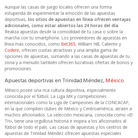
Aunque las casas de juego locales ofrecen una forma
estupenda de experimentar la emoción de las apuestas
deportivas,
los sitios de apuestas en línea ofrecen ventajas
adicionales, como estar abiertos las 24 horas del día
.
Realiza apuestas desde la comodidad de tu casa o sobre la
marcha con tu smartphone. Los proveedores de apuestas en
línea más conocidos, como
Bet365
, William Hill, Caliente y
Codere
, ofrecen cuotas atractivas y una amplia gama de
opciones de apuestas, sumando a las casas de apuestas de tu
zona y a menudo también ofrecen lucrativas ofertas de bonos y
promociones.
Apuestas deportivas en Trinidad Méndez,
México
México posee una rica cultura deportiva, especialmente
conocida por el fútbol. La Liga MX y competiciones
internacionales como la Liga de Campeones de la CONCACAF,
en la que compiten clubes de México y Centroamérica, atraen a
muchos aficionados. La selección mexicana, conocida como «El
Tri», tiene una orgullosa historia e inspira a los aficionados al
fútbol de todo el país. Las casas de apuestas y los centros de
apuestas de Trinidad Méndez ofrecen apuestas especiales