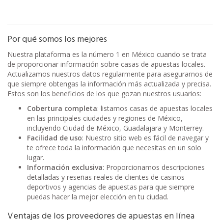
Por qué somos los mejores
Nuestra plataforma es la número 1 en México cuando se trata
de proporcionar información sobre casas de apuestas locales.
Actualizamos nuestros datos regularmente para asegurarnos de
que siempre obtengas la información más actualizada y precisa.
Estos son los beneficios de los que gozan nuestros usuarios:
Cobertura completa
: listamos casas de apuestas locales
en las principales ciudades y regiones de México,
incluyendo Ciudad de México, Guadalajara y Monterrey.
Facilidad de uso
: Nuestro sitio web es fácil de navegar y
te ofrece toda la información que necesitas en un solo
lugar.
Información exclusiva
: Proporcionamos descripciones
detalladas y reseñas reales de clientes de casinos
deportivos y agencias de apuestas para que siempre
puedas hacer la mejor elección en tu ciudad.
Ventajas de los proveedores de apuestas en línea