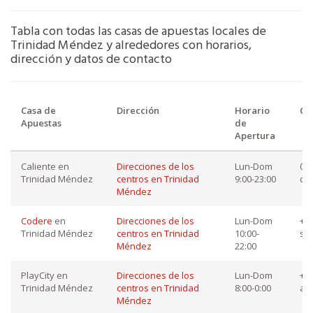
Tabla con todas las casas de apuestas locales de
Trinidad Méndez y alrededores con horarios,
dirección y datos de contacto
Casa de
Dirección
Horario
Co
Apuestas
de
Apertura
Caliente en
Direcciones de los
Lun-Dom
018
Trinidad Méndez
centros en Trinidad
9:00-23:00
co
Méndez
Codere
en
Direcciones de los
Lun-Dom
+52
Trinidad Méndez
centros en Trinidad
10:00-
so
Méndez
22:00
PlayCity en
Direcciones de los
Lun-Dom
+52
Trinidad Méndez
centros en Trinidad
8:00-0:00
at
Méndez