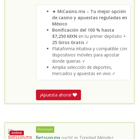
★
MiCasino.mx – Tu mejor opción
de casino y apuestas reguladas en
México
Bonificación del 100 % hasta
$7,250 MXN
en tu primer depósito +
25 Giros Gratis
✓
Plataforma intuitiva y compatible con
dispositivos móviles para apostar
donde quieras ✓
Amplia selección de deportes,
mercados y apuestas en vivo ✓
¡Apuesta ahora!
Premium
online
Betsson.mx
sucht in
Trinidad Méndez