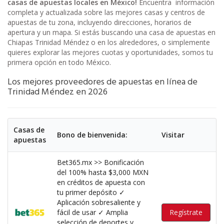
casas de apuestas locales en México!
Encuentra información
completa y actualizada sobre las mejores casas y centros de
apuestas de tu zona, incluyendo direcciones, horarios de
apertura y un mapa. Si estás buscando una casa de apuestas en
Chiapas Trinidad Méndez o en los alrededores, o simplemente
quieres explorar las mejores cuotas y oportunidades, somos tu
primera opción en todo México.
Los mejores proveedores de apuestas en línea de
Trinidad Méndez en 2026
Casas de
Bono de bienvenida:
Visitar
apuestas
Bet365.mx >> Bonificación
del 100% hasta $3,000 MXN
en créditos de apuesta con
tu primer depósito ✓
Aplicación sobresaliente y
fácil de usar ✓ Amplia
Regístrate
selección de deportes y