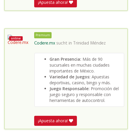
¡Apuesta ahora!
Premium
online
Codere.mx
sucht in
Trinidad Méndez
Gran Presencia:
Más de 90
sucursales en muchas ciudades
importantes de México.
Variedad de Juegos:
Apuestas
deportivas, casino, bingo y más.
Juego Responsable:
Promoción del
juego seguro y responsable con
herramientas de autocontrol.
¡Apuesta ahora!