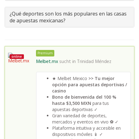
¿Qué deportes son los más populares en las casas
de apuestas mexicanas?
Premium
online
Melbet.mx
sucht in
Trinidad Méndez
★ Melbet Mexico
>> Tu mejor
opción para apuestas deportivas /
casino
Bono de bienvenida del 100 %
hasta $3,500 MXN
para tus
apuestas deportivas ✓
Gran variedad de deportes,
mercados y eventos en vivo ⚽️ ✓
Plataforma intuitiva y accesible en
dispositivos móviles 📱 ✓