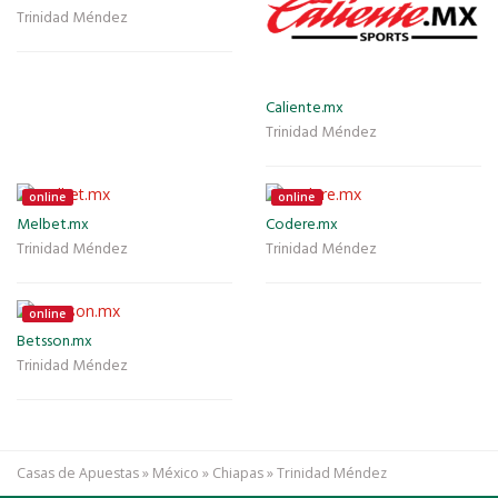
Trinidad Méndez
Caliente.mx
Trinidad Méndez
online
online
Melbet.mx
Codere.mx
Trinidad Méndez
Trinidad Méndez
online
Betsson.mx
Trinidad Méndez
Casas de Apuestas
»
México
»
Chiapas
»
Trinidad Méndez