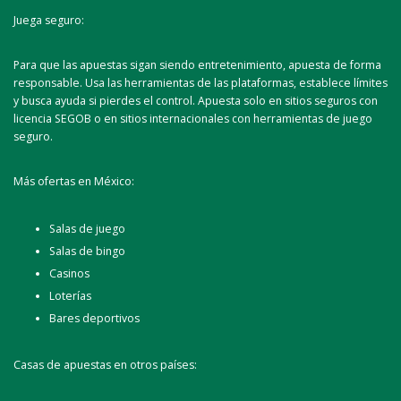
Juega seguro:
Para que las apuestas sigan siendo entretenimiento, apuesta de forma
responsable. Usa las herramientas de las plataformas, establece límites
y busca ayuda si pierdes el control. Apuesta solo en sitios seguros con
licencia SEGOB o en sitios internacionales con herramientas de juego
seguro.
Más ofertas en México:
Salas de juego
Salas de bingo
Casinos
Loterías
Bares deportivos
Casas de apuestas en otros países: