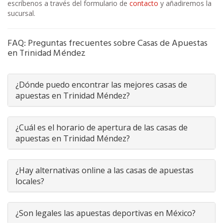
escríbenos a través del formulario de
contacto
y añadiremos la
sucursal.
FAQ: Preguntas frecuentes sobre Casas de Apuestas
en Trinidad Méndez
¿Dónde puedo encontrar las mejores casas de
apuestas en Trinidad Méndez?
¿Cuál es el horario de apertura de las casas de
apuestas en Trinidad Méndez?
¿Hay alternativas online a las casas de apuestas
locales?
¿Son legales las apuestas deportivas en México?