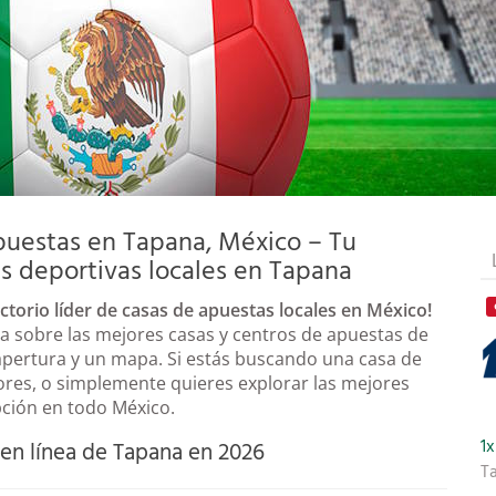
puestas en Tapana, México – Tu
s deportivas locales en Tapana
ectorio líder de casas de apuestas locales en México!
a sobre las mejores casas y centros de apuestas de
 apertura y un mapa. Si estás buscando una casa de
ores, o simplemente quieres explorar las mejores
ción en todo México.
1
en línea de Tapana en 2026
T