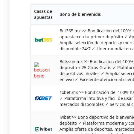
Casas de
Bono de bienvenida:
apuestas
Bet365.mx >> Bonificación del 100% 
apuesta con tu primer depósito ✓ Apl
Amplia selección de deportes y merca
disponible 24/7 ✓ Líder mundial en 
Betsson.mx >> Bonificación del 100%
depósito + 25 Giros Gratis ✓ Platafor
dispositivos móviles ✓ Amplia selec
en vivo ✓ Excelente atención al clien
1xbet.mx >> Bonificación del 100% h
✓ Plataforma intuitiva y fácil de us
mercados disponibles ✓ Servicio al c
Ivibet >> Bono deportivo de bienven
depósito ✓ Plataforma moderna y com
Amplia oferta de deportes, mercados