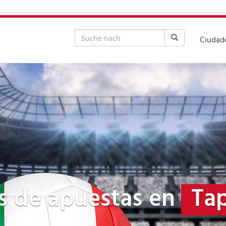
Ciudade
s de apuestas en
Ta