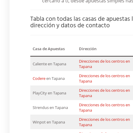
cercano a ti, desde apuestas simples ha
Tabla con todas las casas de apuestas 
dirección y datos de contacto
Casa de Apuestas
Dirección
Direcciones de los centros en
Caliente en Tapana
Tapana
Direcciones de los centros en
Codere
en Tapana
Tapana
Direcciones de los centros en
PlayCity en Tapana
Tapana
Direcciones de los centros en
Strendus en Tapana
Tapana
Direcciones de los centros en
Winpot en Tapana
Tapana