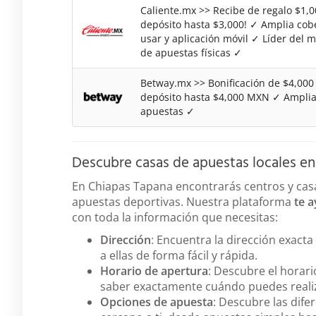
Caliente.mx >> Recibe de regalo $1,0
depósito hasta $3,000! ✓ Amplia cob
usar y aplicación móvil ✓ Líder del
de apuestas físicas ✓​
Betway.mx >> Bonificación de $4,000
depósito hasta $4,000 MXN ✓ Amplia
apuestas ✓
Descubre casas de apuestas locales e
En Chiapas Tapana encontrarás centros y ca
apuestas deportivas. Nuestra plataforma
te a
con toda la información que necesitas:
Dirección
: Encuentra la dirección exacta
a ellas de forma fácil y rápida.
Horario de apertura
: Descubre el horari
saber exactamente cuándo puedes realiz
Opciones de apuesta
: Descubre las dif