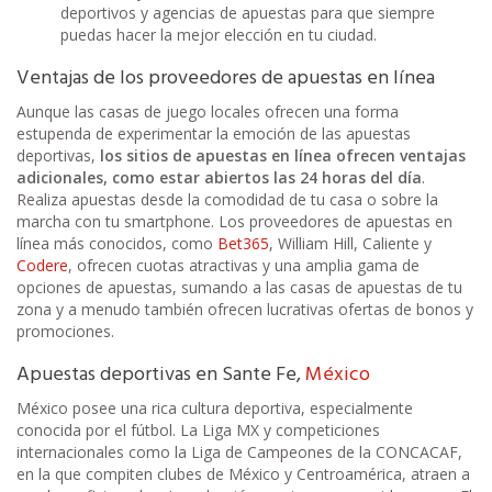
deportivos y agencias de apuestas para que siempre
puedas hacer la mejor elección en tu ciudad.
Ventajas de los proveedores de apuestas en línea
Aunque las casas de juego locales ofrecen una forma
estupenda de experimentar la emoción de las apuestas
deportivas,
los sitios de apuestas en línea ofrecen ventajas
adicionales, como estar abiertos las 24 horas del día
.
Realiza apuestas desde la comodidad de tu casa o sobre la
marcha con tu smartphone. Los proveedores de apuestas en
línea más conocidos, como
Bet365
, William Hill, Caliente y
Codere
, ofrecen cuotas atractivas y una amplia gama de
opciones de apuestas, sumando a las casas de apuestas de tu
zona y a menudo también ofrecen lucrativas ofertas de bonos y
promociones.
Apuestas deportivas en Sante Fe,
México
México posee una rica cultura deportiva, especialmente
conocida por el fútbol. La Liga MX y competiciones
internacionales como la Liga de Campeones de la CONCACAF,
en la que compiten clubes de México y Centroamérica, atraen a