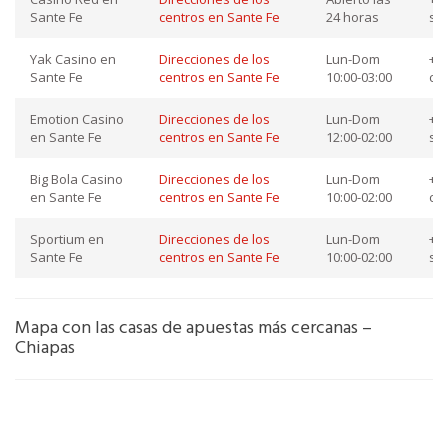
Sante Fe
centros en Sante Fe
24 horas
so
Yak Casino en
Direcciones de los
Lun-Dom
+52
Sante Fe
centros en Sante Fe
10:00-03:00
co
Emotion Casino
Direcciones de los
Lun-Dom
+52
en Sante Fe
centros en Sante Fe
12:00-02:00
so
Big Bola Casino
Direcciones de los
Lun-Dom
+52
en Sante Fe
centros en Sante Fe
10:00-02:00
co
Sportium en
Direcciones de los
Lun-Dom
+52
Sante Fe
centros en Sante Fe
10:00-02:00
so
Mapa con las casas de apuestas más cercanas –
Chiapas