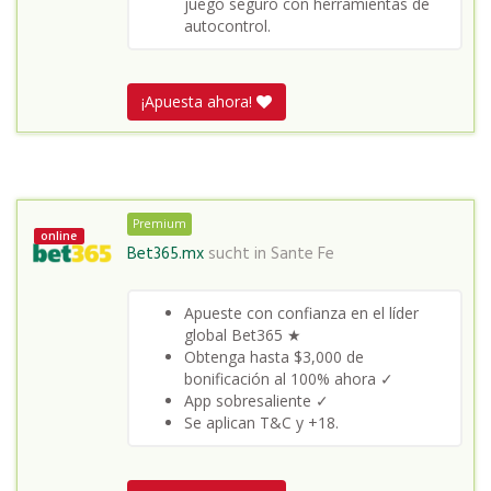
juego seguro con herramientas de
autocontrol.
¡Apuesta ahora!
Premium
online
Bet365.mx
sucht in
Sante Fe
Apueste con confianza en el líder
global Bet365 ★
Obtenga hasta $3,000 de
bonificación al 100% ahora ✓
App sobresaliente ✓
Se aplican T&C y +18.