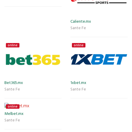
Caliente.mx
Sante Fe
online
online
Bet365.mx
1xbet.mx
Sante Fe
Sante Fe
online
Melbet.mx
Sante Fe