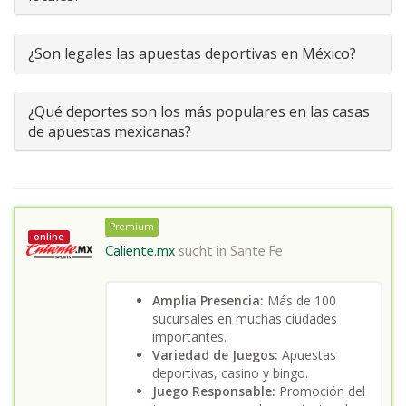
¿Son legales las apuestas deportivas en México?
¿Qué deportes son los más populares en las casas
de apuestas mexicanas?
Premium
online
Caliente.mx
sucht in
Sante Fe
Amplia Presencia:
Más de 100
sucursales en muchas ciudades
importantes.
Variedad de Juegos:
Apuestas
deportivas, casino y bingo.
Juego Responsable:
Promoción del