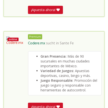
¡Apuesta ahora!
Premium
online
Codere.mx
sucht in
Sante Fe
Gran Presencia:
Más de 90
sucursales en muchas ciudades
importantes de México.
Variedad de Juegos:
Apuestas
deportivas, casino, bingo y más.
Juego Responsable:
Promoción del
juego seguro y responsable con
herramientas de autocontrol.
¡Apuesta ahora!