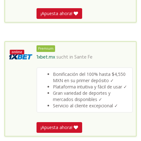
¡Apuesta ahora!
Premium
online
1xbet.mx
sucht in
Sante Fe
Bonificación del 100% hasta $4,550
MXN en su primer depósito ✓
Plataforma intuitiva y fácil de usar ✓
Gran variedad de deportes y
mercados disponibles ✓
Servicio al cliente excepcional ✓
¡Apuesta ahora!