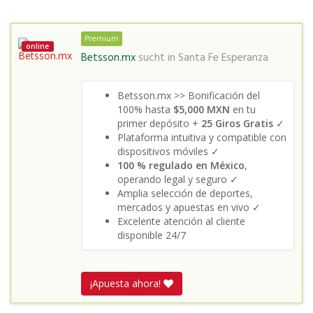
Premium
online
Betsson.mx
sucht in
Santa Fe Esperanza
Betsson.mx >> Bonificación del
100% hasta
$5,000 MXN
en tu
primer depósito +
25 Giros Gratis
✓
Plataforma intuitiva y compatible con
dispositivos móviles ✓
100 % regulado en México
,
operando legal y seguro ✓
Amplia selección de deportes,
mercados y apuestas en vivo ✓
Excelente atención al cliente
disponible 24/7
¡Apuesta ahora!