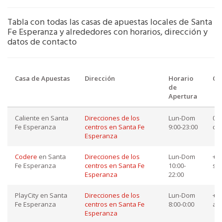
Tabla con todas las casas de apuestas locales de Santa
Fe Esperanza y alrededores con horarios, dirección y
datos de contacto
Casa de Apuestas
Dirección
Horario
Co
de
Apertura
Caliente en Santa
Direcciones de los
Lun-Dom
018
Fe Esperanza
centros en Santa Fe
9:00-23:00
co
Esperanza
Codere
en Santa
Direcciones de los
Lun-Dom
+52
Fe Esperanza
centros en Santa Fe
10:00-
so
Esperanza
22:00
PlayCity en Santa
Direcciones de los
Lun-Dom
+52
Fe Esperanza
centros en Santa Fe
8:00-0:00
at
Esperanza