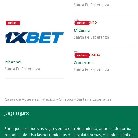
Santa Fe Esperanza
online
online
MiCasino
Santa Fe Esperanza
online
1xbet.mx
Codere.mx
Santa Fe Esperanza
Santa Fe Esperanza
Casas de Apuestas
»
México
»
Chiapas
»
Santa Fe Esperanza
Juega seguro:
Para que las apuestas sigan siendo entretenimiento, apuesta de forma
responsable. Usa las herramientas de las plataformas, establece límites