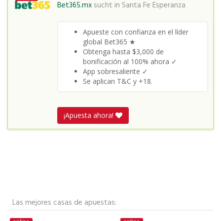
Bet365.mx
sucht in
Santa Fe Esperanza
Apueste con confianza en el líder
global Bet365 ★
Obtenga hasta $3,000 de
bonificación al 100% ahora ✓
App sobresaliente ✓
Se aplican T&C y +18.
¡Apuesta ahora!
Las mejores casas de apuestas: