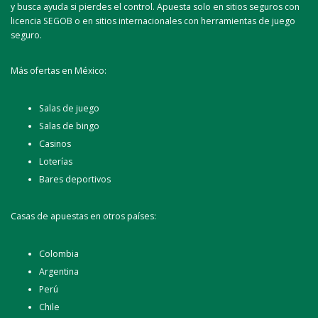
y busca ayuda si pierdes el control. Apuesta solo en sitios seguros con
licencia SEGOB o en sitios internacionales con herramientas de juego
seguro.
Más ofertas en México:
Salas de juego
Salas de bingo
Casinos
Loterías
Bares deportivos
Casas de apuestas en otros países:
Colombia
Argentina
Perú
Chile