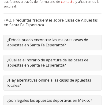
escríbenos a través del formulario de
contacto
y añadiremos la
sucursal.
FAQ: Preguntas frecuentes sobre Casas de Apuestas
en Santa Fe Esperanza
¿Dónde puedo encontrar las mejores casas de
apuestas en Santa Fe Esperanza?
¿Cuál es el horario de apertura de las casas de
apuestas en Santa Fe Esperanza?
¿Hay alternativas online a las casas de apuestas
locales?
¿Son legales las apuestas deportivas en México?