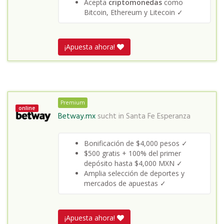
Acepta
criptomonedas
como
Bitcoin, Ethereum y Litecoin ✓
¡Apuesta ahora!
Premium
online
Betway.mx
sucht in
Santa Fe Esperanza
Bonificación de $4,000 pesos ✓
$500 gratis + 100% del primer
depósito hasta $4,000 MXN ✓
Amplia selección de deportes y
mercados de apuestas ✓
¡Apuesta ahora!