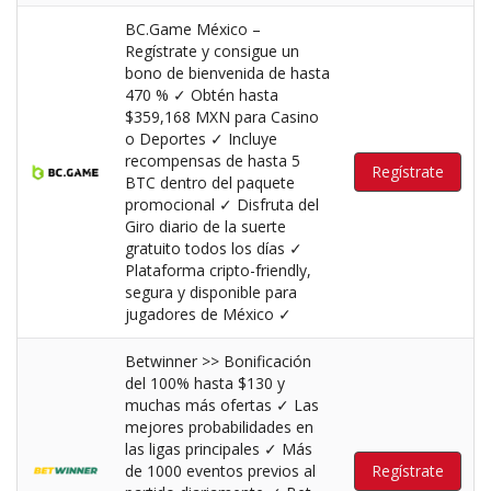
BC.Game México –
Regístrate y consigue un
bono de bienvenida de hasta
470 % ✓ Obtén hasta
$359,168 MXN para Casino
o Deportes ✓ Incluye
recompensas de hasta 5
Regístrate
BTC dentro del paquete
promocional ✓ Disfruta del
Giro diario de la suerte
gratuito todos los días ✓
Plataforma cripto-friendly,
segura y disponible para
jugadores de México ✓
Betwinner >> Bonificación
del 100% hasta $130 y
muchas más ofertas ✓ Las
mejores probabilidades en
las ligas principales ✓ Más
de 1000 eventos previos al
Regístrate