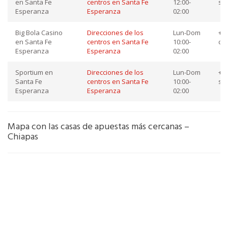
en Santa Fe
centros en Santa Fe
12:00-
so
Esperanza
Esperanza
02:00
Big Bola Casino
Direcciones de los
Lun-Dom
+52
en Santa Fe
centros en Santa Fe
10:00-
co
Esperanza
Esperanza
02:00
Sportium en
Direcciones de los
Lun-Dom
+52
Santa Fe
centros en Santa Fe
10:00-
so
Esperanza
Esperanza
02:00
Mapa con las casas de apuestas más cercanas –
Chiapas