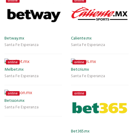
online
online
Betway.mx
Caliente.mx
Santa Fe Esperanza
Santa Fe Esperanza
online
online
Melbet.mx
Betcris.mx
Santa Fe Esperanza
Santa Fe Esperanza
online
online
Betsson.mx
Santa Fe Esperanza
Bet365.mx