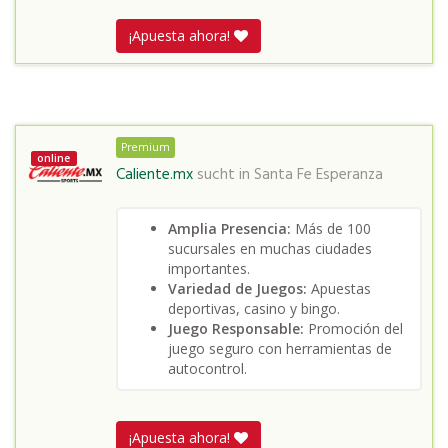
¡Apuesta ahora!
Premium
online
Caliente.mx
sucht in
Santa Fe Esperanza
Amplia Presencia:
Más de 100
sucursales en muchas ciudades
importantes.
Variedad de Juegos:
Apuestas
deportivas, casino y bingo.
Juego Responsable:
Promoción del
juego seguro con herramientas de
autocontrol.
¡Apuesta ahora!