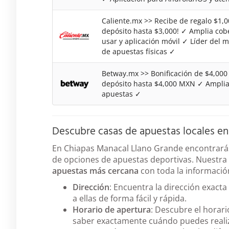
Caliente.mx >> Recibe de regalo $1,0
depósito hasta $3,000! ✓ Amplia cob
usar y aplicación móvil ✓ Líder del
de apuestas físicas ✓​
Betway.mx >> Bonificación de $4,000
depósito hasta $4,000 MXN ✓ Amplia
apuestas ✓
Descubre casas de apuestas locales e
En Chiapas Manacal Llano Grande encontrará
de opciones de apuestas deportivas. Nuestra
apuestas más cercana
con toda la informació
Dirección
: Encuentra la dirección exacta
a ellas de forma fácil y rápida.
Horario de apertura
: Descubre el horari
saber exactamente cuándo puedes realiz