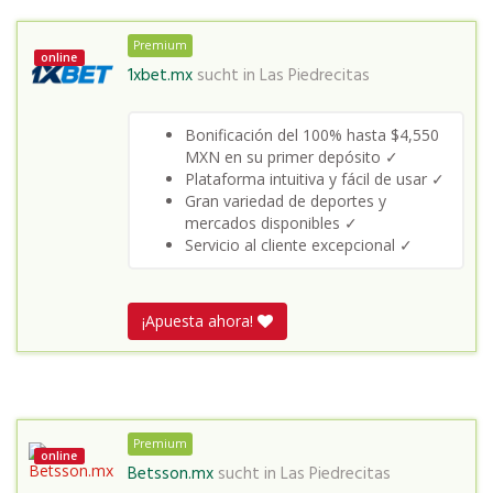
Premium
online
1xbet.mx
sucht in
Las Piedrecitas
Bonificación del 100% hasta $4,550
MXN en su primer depósito ✓
Plataforma intuitiva y fácil de usar ✓
Gran variedad de deportes y
mercados disponibles ✓
Servicio al cliente excepcional ✓
¡Apuesta ahora!
Premium
online
Betsson.mx
sucht in
Las Piedrecitas