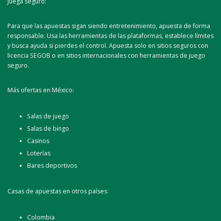
Juega seguro:
Para que las apuestas sigan siendo entretenimiento, apuesta de forma
responsable. Usa las herramientas de las plataformas, establece límites
y busca ayuda si pierdes el control. Apuesta solo en sitios seguros con
licencia SEGOB o en sitios internacionales con herramientas de juego
seguro.
Más ofertas en México:
Salas de juego
Salas de bingo
Casinos
Loterías
Bares deportivos
Casas de apuestas en otros países:
Colombia