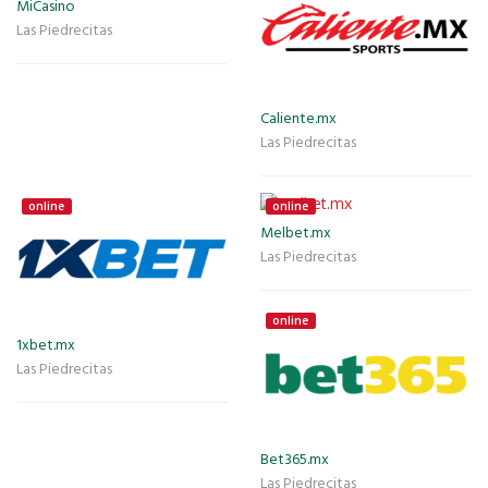
MiCasino
Las Piedrecitas
Caliente.mx
Las Piedrecitas
online
online
Melbet.mx
Las Piedrecitas
online
1xbet.mx
Las Piedrecitas
Bet365.mx
Las Piedrecitas