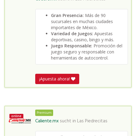
Gran Presencia:
Más de 90
sucursales en muchas ciudades
importantes de México.
Variedad de Juegos:
Apuestas
deportivas, casino, bingo y más.
Juego Responsable:
Promoción del
juego seguro y responsable con
herramientas de autocontrol.
¡Apuesta ahora!
Premium
online
Caliente.mx
sucht in
Las Piedrecitas