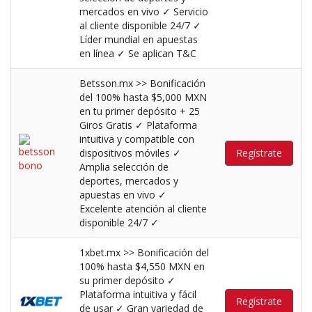
mercados en vivo ✓ Servicio
al cliente disponible 24/7 ✓
Líder mundial en apuestas
en línea ✓ Se aplican T&C
Betsson.mx >> Bonificación
del 100% hasta $5,000 MXN
en tu primer depósito + 25
Giros Gratis ✓ Plataforma
intuitiva y compatible con
dispositivos móviles ✓
Regístrate
Amplia selección de
deportes, mercados y
apuestas en vivo ✓
Excelente atención al cliente
disponible 24/7 ✓
1xbet.mx >> Bonificación del
100% hasta $4,550 MXN en
su primer depósito ✓
Plataforma intuitiva y fácil
Regístrate
de usar ✓ Gran variedad de