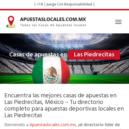
Skip
| +18 | Juega Con Responsabilidad |
to
main
content
Toggl
navig
Casas de apuestas en
Las Piedrecitas
Encuentra las mejores casas de apuestas en
Las Piedrecitas, México – Tu directorio
completo para apuestas deportivas locales en
Las Piedrecitas
Bienvenido a
Apuestaslocales.com.mx
,
¡el directorio líder de