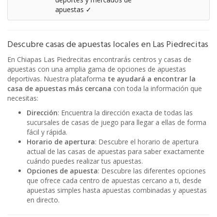
apuestas ✓
Descubre casas de apuestas locales en Las Piedrecitas
En Chiapas Las Piedrecitas encontrarás centros y casas de
apuestas con una amplia gama de opciones de apuestas
deportivas. Nuestra plataforma
te ayudará a encontrar la
casa de apuestas más cercana
con toda la información que
necesitas:
Dirección
: Encuentra la dirección exacta de todas las
sucursales de casas de juego para llegar a ellas de forma
fácil y rápida.
Horario de apertura
: Descubre el horario de apertura
actual de las casas de apuestas para saber exactamente
cuándo puedes realizar tus apuestas.
Opciones de apuesta
: Descubre las diferentes opciones
que ofrece cada centro de apuestas cercano a ti, desde
apuestas simples hasta apuestas combinadas y apuestas
en directo.