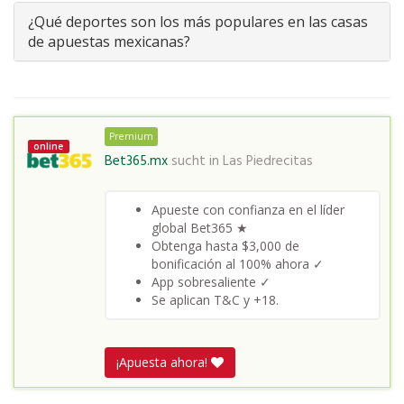
¿Qué deportes son los más populares en las casas
de apuestas mexicanas?
Premium
online
Bet365.mx
sucht in
Las Piedrecitas
Apueste con confianza en el líder
global Bet365 ★
Obtenga hasta $3,000 de
bonificación al 100% ahora ✓
App sobresaliente ✓
Se aplican T&C y +18.
¡Apuesta ahora!