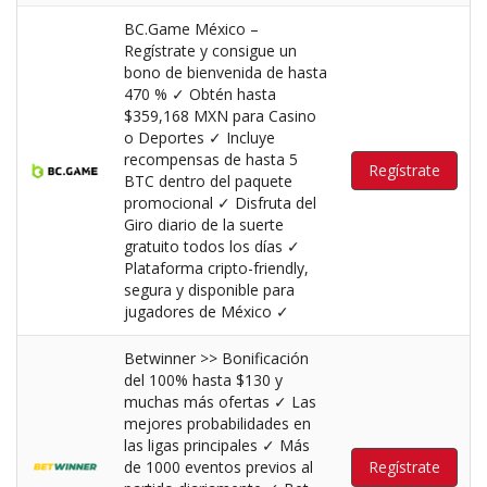
BC.Game México –
Regístrate y consigue un
bono de bienvenida de hasta
470 % ✓ Obtén hasta
$359,168 MXN para Casino
o Deportes ✓ Incluye
recompensas de hasta 5
Regístrate
BTC dentro del paquete
promocional ✓ Disfruta del
Giro diario de la suerte
gratuito todos los días ✓
Plataforma cripto-friendly,
segura y disponible para
jugadores de México ✓
Betwinner >> Bonificación
del 100% hasta $130 y
muchas más ofertas ✓ Las
mejores probabilidades en
las ligas principales ✓ Más
de 1000 eventos previos al
Regístrate