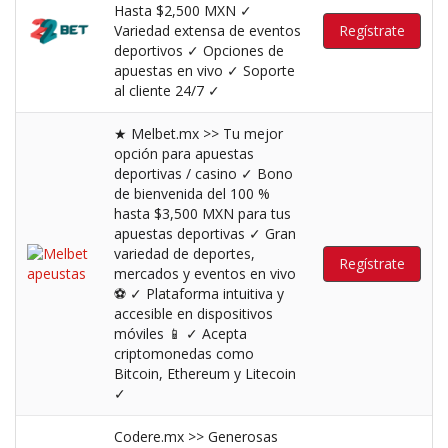
Hasta $2,500 MXN ✓
Variedad extensa de eventos
Regístrate
deportivos ✓ Opciones de
apuestas en vivo ✓ Soporte
al cliente 24/7 ✓
★ Melbet.mx >> Tu mejor
opción para apuestas
deportivas / casino ✓ Bono
de bienvenida del 100 %
hasta $3,500 MXN para tus
apuestas deportivas ✓ Gran
variedad de deportes,
Regístrate
mercados y eventos en vivo
⚽️ ✓ Plataforma intuitiva y
accesible en dispositivos
móviles 📱 ✓ Acepta
criptomonedas como
Bitcoin, Ethereum y Litecoin
✓
Codere.mx >> Generosas