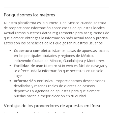
Por qué somos los mejores
Nuestra plataforma es la número 1 en México cuando se trata
de proporcionar información sobre casas de apuestas locales.
Actualizamos nuestros datos regularmente para asegurarnos de
que siempre obtengas la información más actualizada y precisa.
Estos son los beneficios de los que gozan nuestros usuarios:
Cobertura completa
: listamos casas de apuestas locales
en las principales ciudades y regiones de México,
incluyendo Ciudad de México, Guadalajara y Monterrey.
Facilidad de uso
: Nuestro sitio web es fácil de navegar y
te ofrece toda la información que necesitas en un solo
lugar.
Información exclusiva
: Proporcionamos descripciones
detalladas y reseñas reales de clientes de casinos
deportivos y agencias de apuestas para que siempre
puedas hacer la mejor elección en tu ciudad.
Ventajas de los proveedores de apuestas en línea