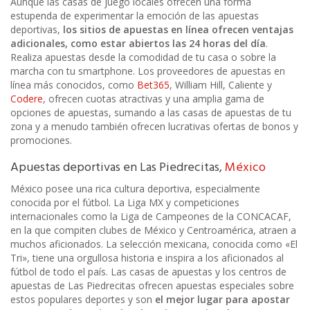
Aunque las casas de juego locales ofrecen una forma
estupenda de experimentar la emoción de las apuestas
deportivas,
los sitios de apuestas en línea ofrecen ventajas
adicionales, como estar abiertos las 24 horas del día
.
Realiza apuestas desde la comodidad de tu casa o sobre la
marcha con tu smartphone. Los proveedores de apuestas en
línea más conocidos, como
Bet365
, William Hill, Caliente y
Codere
, ofrecen cuotas atractivas y una amplia gama de
opciones de apuestas, sumando a las casas de apuestas de tu
zona y a menudo también ofrecen lucrativas ofertas de bonos y
promociones.
Apuestas deportivas en Las Piedrecitas,
México
México posee una rica cultura deportiva, especialmente
conocida por el fútbol. La Liga MX y competiciones
internacionales como la Liga de Campeones de la CONCACAF,
en la que compiten clubes de México y Centroamérica, atraen a
muchos aficionados. La selección mexicana, conocida como «El
Tri», tiene una orgullosa historia e inspira a los aficionados al
fútbol de todo el país. Las casas de apuestas y los centros de
apuestas de Las Piedrecitas ofrecen apuestas especiales sobre
estos populares deportes y son
el mejor lugar para apostar