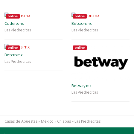
online
online
Codere.mx
Betsson.mx
Las Piedrecitas
Las Piedrecitas
online
online
Betcris.mx
Las Piedrecitas
Betway.mx
Las Piedrecitas
Casas de Apuestas
»
México
»
Chiapas
»
Las Piedrecitas