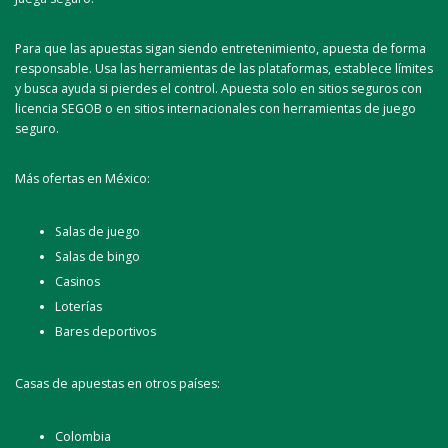
Para que las apuestas sigan siendo entretenimiento, apuesta de forma
responsable. Usa las herramientas de las plataformas, establece límites
y busca ayuda si pierdes el control. Apuesta solo en sitios seguros con
licencia SEGOB o en sitios internacionales con herramientas de juego
seguro.
Más ofertas en México:
Salas de juego
Salas de bingo
Casinos
Loterías
Bares deportivos
Casas de apuestas en otros países:
Colombia