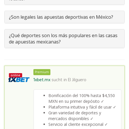
¿Son legales las apuestas deportivas en México?
¿Qué deportes son los más populares en las casas
de apuestas mexicanas?
Premium
online
1xbet.mx
sucht in
El Jilguero
Bonificación del 100% hasta $4,550
MXN en su primer depósito ✓
Plataforma intuitiva y fácil de usar ✓
Gran variedad de deportes y
mercados disponibles ✓
Servicio al cliente excepcional ✓