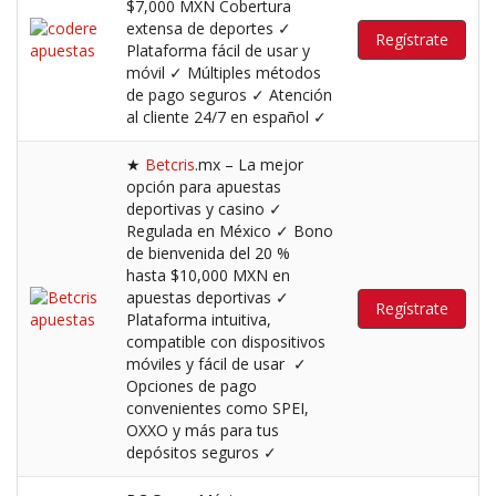
$7,000 MXN Cobertura
extensa de deportes ✓
Regístrate
Plataforma fácil de usar y
móvil ✓ Múltiples métodos
de pago seguros ✓ Atención
al cliente 24/7 en español ✓
★
Betcris
.mx – La mejor
opción para apuestas
deportivas y casino ✓
Regulada en México ✓ Bono
de bienvenida del 20 %
hasta $10,000 MXN en
apuestas deportivas ✓
Regístrate
Plataforma intuitiva,
compatible con dispositivos
móviles y fácil de usar ✓
Opciones de pago
convenientes como SPEI,
OXXO y más para tus
depósitos seguros ✓