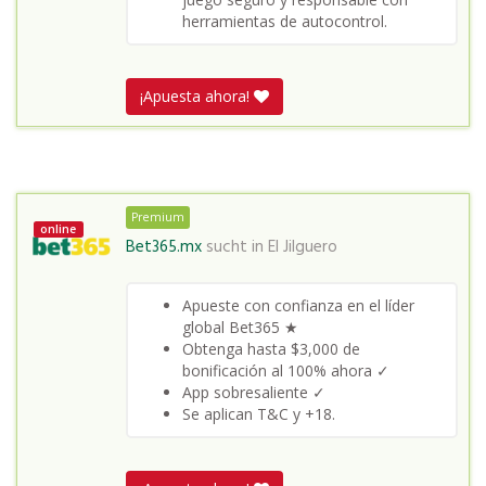
herramientas de autocontrol.
¡Apuesta ahora!
Premium
online
Bet365.mx
sucht in
El Jilguero
Apueste con confianza en el líder
global Bet365 ★
Obtenga hasta $3,000 de
bonificación al 100% ahora ✓
App sobresaliente ✓
Se aplican T&C y +18.