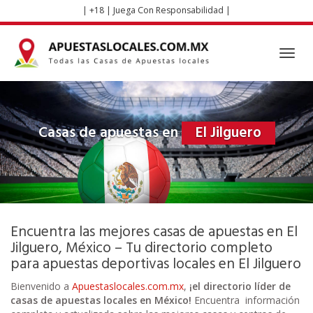
Skip
| +18 | Juega Con Responsabilidad |
to
main
content
Toggl
navig
Casas de apuestas en
El Jilguero
Encuentra las mejores casas de apuestas en El
Jilguero, México – Tu directorio completo
para apuestas deportivas locales en El Jilguero
Bienvenido a
Apuestaslocales.com.mx
,
¡el directorio líder de
casas de apuestas locales en México!
Encuentra información