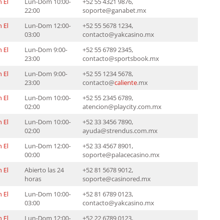
 El
Lun-Dom 10:00-
+52 55 4321 9876,
22:00
soporte@ganabet.mx
 El
Lun-Dom 12:00-
+52 55 5678 1234,
03:00
contacto@yakcasino.mx
 El
Lun-Dom 9:00-
+52 55 6789 2345,
23:00
contacto@sportsbook.mx
 El
Lun-Dom 9:00-
+52 55 1234 5678,
23:00
contacto@
caliente
.mx
 El
Lun-Dom 10:00-
+52 55 2345 6789,
02:00
atencion@playcity.com.mx
 El
Lun-Dom 10:00-
+52 33 3456 7890,
02:00
ayuda@strendus.com.mx
 El
Lun-Dom 12:00-
+52 33 4567 8901,
00:00
soporte@palacecasino.mx
 El
Abierto las 24
+52 81 5678 9012,
horas
soporte@casinored.mx
 El
Lun-Dom 10:00-
+52 81 6789 0123,
03:00
contacto@yakcasino.mx
 El
Lun-Dom 12:00-
+52 22 6789 0123,