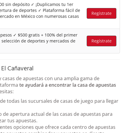
00 sin depósito ✓ ¡Duplicamos tu 1er
ertura de deportes ✓ Plataforma fácil de
Regístrate
 mercado en México con numerosas casas
 pesos ✓ $500 gratis + 100% del primer
 selección de deportes y mercados de
Regístrate
 El Cañaveral
 y casas de apuestas con una amplia gama de
ataforma
te ayudará a encontrar la casa de apuestas
sitas:
 de todas las sucursales de casas de juego para llegar
o de apertura actual de las casas de apuestas para
ar tus apuestas.
erentes opciones que ofrece cada centro de apuestas