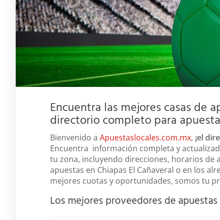
Encuentra las mejores casas de a
directorio completo para apuesta
Bienvenido a
Apuestaslocales.com.mx
,
¡el dir
Encuentra información completa y actualizad
tu zona, incluyendo direcciones, horarios de
apuestas en Chiapas El Cañaveral o en los al
mejores cuotas y oportunidades, somos tu pr
Los mejores proveedores de apuestas e