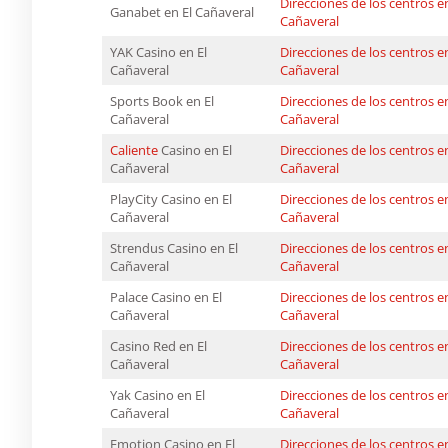
Direcciones de los centros en
Ganabet en El Cañaveral
Cañaveral
YAK Casino en El
Direcciones de los centros en
Cañaveral
Cañaveral
Sports Book en El
Direcciones de los centros en
Cañaveral
Cañaveral
Caliente
Casino en El
Direcciones de los centros en
Cañaveral
Cañaveral
PlayCity Casino en El
Direcciones de los centros en
Cañaveral
Cañaveral
Strendus Casino en El
Direcciones de los centros en
Cañaveral
Cañaveral
Palace Casino en El
Direcciones de los centros en
Cañaveral
Cañaveral
Casino Red en El
Direcciones de los centros en
Cañaveral
Cañaveral
Yak Casino en El
Direcciones de los centros en
Cañaveral
Cañaveral
Emotion Casino en El
Direcciones de los centros en