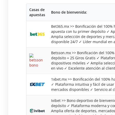
Casas de
Bono de bienvenida:
apuestas
Bet365.mx >> Bonificación del 100% 
apuesta con tu primer depósito ✓ Apl
Amplia selección de deportes y merca
disponible 24/7 ✓ Líder mundial en 
Betsson.mx >> Bonificación del 100%
depósito + 25 Giros Gratis ✓ Platafor
dispositivos móviles ✓ Amplia selec
en vivo ✓ Excelente atención al clien
1xbet.mx >> Bonificación del 100% h
✓ Plataforma intuitiva y fácil de us
mercados disponibles ✓ Servicio al c
Ivibet >> Bono deportivo de bienven
depósito ✓ Plataforma moderna y com
Amplia oferta de deportes, mercados