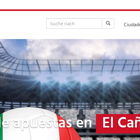
Ciudade
de apuestas en
El Ca