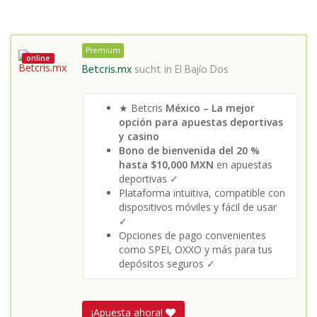
Premium
online
Betcris.mx
sucht in
El Bajío Dos
★ Betcris
México – La mejor
opción para apuestas deportivas
y casino
Bono de bienvenida del 20 %
hasta $10,000 MXN
en apuestas
deportivas ✓
Plataforma intuitiva, compatible con
dispositivos móviles y fácil de usar
✓
Opciones de pago convenientes
como SPEI, OXXO y más para tus
depósitos seguros ✓
¡Apuesta ahora!