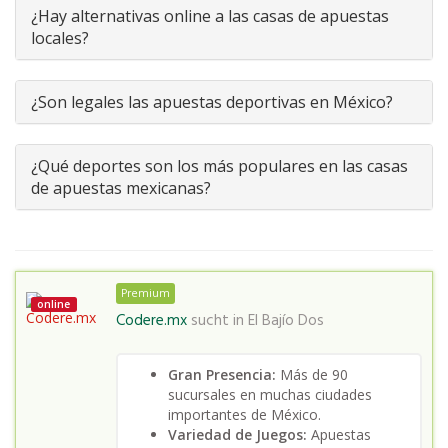
¿Hay alternativas online a las casas de apuestas
locales?
¿Son legales las apuestas deportivas en México?
¿Qué deportes son los más populares en las casas
de apuestas mexicanas?
Premium
online
Codere.mx
sucht in
El Bajío Dos
Gran Presencia:
Más de 90
sucursales en muchas ciudades
importantes de México.
Variedad de Juegos:
Apuestas