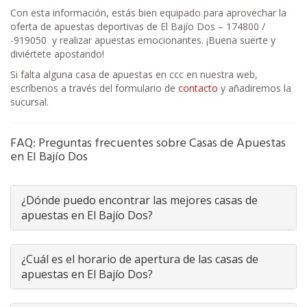
Con esta información, estás bien equipado para aprovechar la
oferta de apuestas deportivas de El Bajío Dos – 174800 /
-919050 y realizar apuestas emocionantes. ¡Buena suerte y
diviértete apostando!
Si falta alguna casa de apuestas en ccc en nuestra web,
escríbenos a través del formulario de
contacto
y añadiremos la
sucursal.
FAQ: Preguntas frecuentes sobre Casas de Apuestas
en El Bajío Dos
¿Dónde puedo encontrar las mejores casas de
apuestas en El Bajío Dos?
¿Cuál es el horario de apertura de las casas de
apuestas en El Bajío Dos?