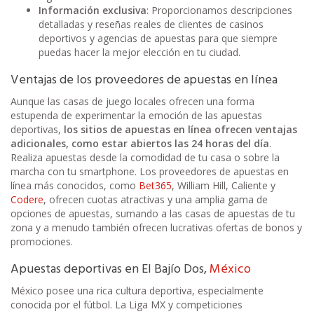
Información exclusiva
: Proporcionamos descripciones
detalladas y reseñas reales de clientes de casinos
deportivos y agencias de apuestas para que siempre
puedas hacer la mejor elección en tu ciudad.
Ventajas de los proveedores de apuestas en línea
Aunque las casas de juego locales ofrecen una forma
estupenda de experimentar la emoción de las apuestas
deportivas,
los sitios de apuestas en línea ofrecen ventajas
adicionales, como estar abiertos las 24 horas del día
.
Realiza apuestas desde la comodidad de tu casa o sobre la
marcha con tu smartphone. Los proveedores de apuestas en
línea más conocidos, como
Bet365
, William Hill, Caliente y
Codere
, ofrecen cuotas atractivas y una amplia gama de
opciones de apuestas, sumando a las casas de apuestas de tu
zona y a menudo también ofrecen lucrativas ofertas de bonos y
promociones.
Apuestas deportivas en El Bajío Dos,
México
México posee una rica cultura deportiva, especialmente
conocida por el fútbol. La Liga MX y competiciones