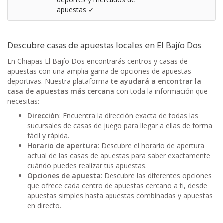
apuestas ✓
Descubre casas de apuestas locales en El Bajío Dos
En Chiapas El Bajío Dos encontrarás centros y casas de
apuestas con una amplia gama de opciones de apuestas
deportivas. Nuestra plataforma
te ayudará a encontrar la
casa de apuestas más cercana
con toda la información que
necesitas:
Dirección
: Encuentra la dirección exacta de todas las
sucursales de casas de juego para llegar a ellas de forma
fácil y rápida.
Horario de apertura
: Descubre el horario de apertura
actual de las casas de apuestas para saber exactamente
cuándo puedes realizar tus apuestas.
Opciones de apuesta
: Descubre las diferentes opciones
que ofrece cada centro de apuestas cercano a ti, desde
apuestas simples hasta apuestas combinadas y apuestas
en directo.