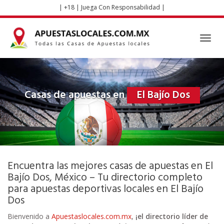
Skip
| +18 | Juega Con Responsabilidad |
to
main
content
Toggl
navig
Casas de apuestas en
El Bajío Dos
Encuentra las mejores casas de apuestas en El
Bajío Dos, México – Tu directorio completo
para apuestas deportivas locales en El Bajío
Dos
Bienvenido a
Apuestaslocales.com.mx
,
¡el directorio líder de