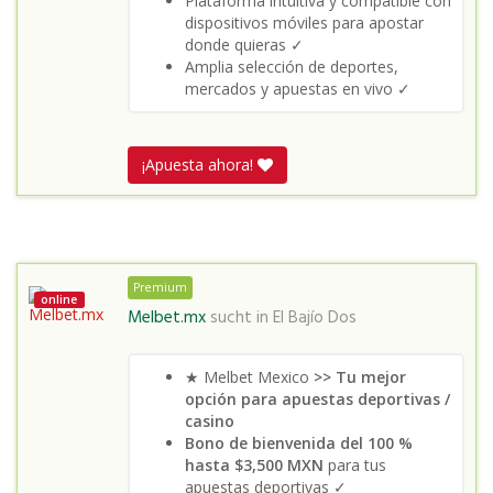
Plataforma intuitiva y compatible con
dispositivos móviles para apostar
donde quieras ✓
Amplia selección de deportes,
mercados y apuestas en vivo ✓
¡Apuesta ahora!
Premium
online
Melbet.mx
sucht in
El Bajío Dos
★ Melbet Mexico
>> Tu mejor
opción para apuestas deportivas /
casino
Bono de bienvenida del 100 %
hasta $3,500 MXN
para tus
apuestas deportivas ✓