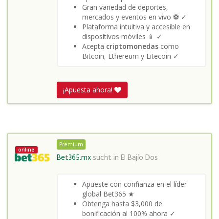
Gran variedad de deportes,
mercados y eventos en vivo ⚽️ ✓
Plataforma intuitiva y accesible en
dispositivos móviles 📱 ✓
Acepta
criptomonedas
como
Bitcoin, Ethereum y Litecoin ✓
¡Apuesta ahora!
Premium
online
Bet365.mx
sucht in
El Bajío Dos
Apueste con confianza en el líder
global Bet365 ★
Obtenga hasta $3,000 de
bonificación al 100% ahora ✓