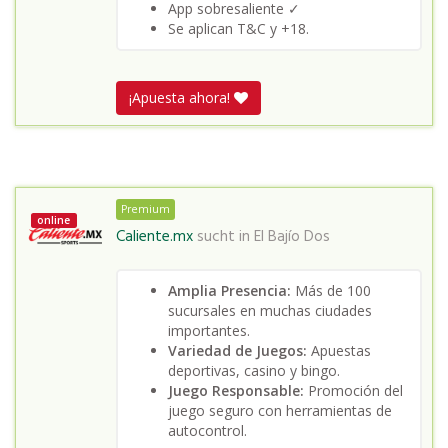
App sobresaliente ✓
Se aplican T&C y +18.
¡Apuesta ahora!
Premium
online
Caliente.mx
sucht in
El Bajío Dos
Amplia Presencia:
Más de 100
sucursales en muchas ciudades
importantes.
Variedad de Juegos:
Apuestas
deportivas, casino y bingo.
Juego Responsable:
Promoción del
juego seguro con herramientas de
autocontrol.