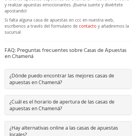
y realizar apuestas emocionantes. ¡Buena suerte y diviértete
apostando!
Si falta alguna casa de apuestas en ccc en nuestra web,
escríbenos a través del formulario de
contacto
y añadiremos la
sucursal.
FAQ: Preguntas frecuentes sobre Casas de Apuestas
en Chamená
¿Dónde puedo encontrar las mejores casas de
apuestas en Chamená?
¿Cuál es el horario de apertura de las casas de
apuestas en Chamená?
¿Hay alternativas online a las casas de apuestas
locales?