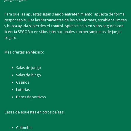
Para que las apuestas sigan siendo entretenimiento, apuesta de forma
responsable. Usa las herramientas de las plataformas, establece límites
y busca ayuda si pierdes el control. Apuesta solo en sitios seguros con
licencia SEGOB o en sitios internacionales con herramientas de juego
seguro.
Más ofertas en México:
Salas de juego
Salas de bingo
Casinos
Loterías
Bares deportivos
Casas de apuestas en otros países:
Colombia