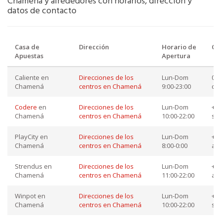
Chamená y alrededores con horarios, dirección y
datos de contacto
Casa de
Dirección
Horario de
Co
Apuestas
Apertura
Caliente en
Direcciones de los
Lun-Dom
018
Chamená
centros en Chamená
9:00-23:00
co
Codere
en
Direcciones de los
Lun-Dom
+52
Chamená
centros en Chamená
10:00-22:00
so
PlayCity en
Direcciones de los
Lun-Dom
+52
Chamená
centros en Chamená
8:00-0:00
at
Strendus en
Direcciones de los
Lun-Dom
+52
Chamená
centros en Chamená
11:00-22:00
ay
Winpot en
Direcciones de los
Lun-Dom
+52
Chamená
centros en Chamená
10:00-22:00
so