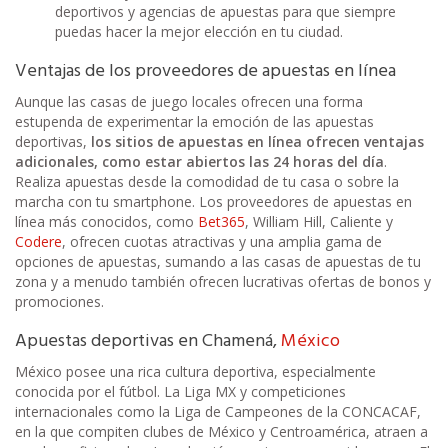
deportivos y agencias de apuestas para que siempre
puedas hacer la mejor elección en tu ciudad.
Ventajas de los proveedores de apuestas en línea
Aunque las casas de juego locales ofrecen una forma
estupenda de experimentar la emoción de las apuestas
deportivas,
los sitios de apuestas en línea ofrecen ventajas
adicionales, como estar abiertos las 24 horas del día
.
Realiza apuestas desde la comodidad de tu casa o sobre la
marcha con tu smartphone. Los proveedores de apuestas en
línea más conocidos, como
Bet365
, William Hill, Caliente y
Codere
, ofrecen cuotas atractivas y una amplia gama de
opciones de apuestas, sumando a las casas de apuestas de tu
zona y a menudo también ofrecen lucrativas ofertas de bonos y
promociones.
Apuestas deportivas en Chamená,
México
México posee una rica cultura deportiva, especialmente
conocida por el fútbol. La Liga MX y competiciones
internacionales como la Liga de Campeones de la CONCACAF,
en la que compiten clubes de México y Centroamérica, atraen a