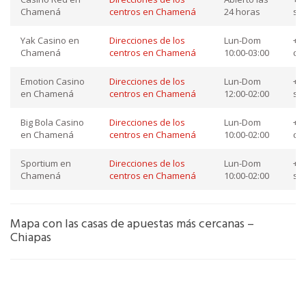
Chamená
centros en Chamená
24 horas
so
Yak Casino en
Direcciones de los
Lun-Dom
+52
Chamená
centros en Chamená
10:00-03:00
co
Emotion Casino
Direcciones de los
Lun-Dom
+52
en Chamená
centros en Chamená
12:00-02:00
so
Big Bola Casino
Direcciones de los
Lun-Dom
+52
en Chamená
centros en Chamená
10:00-02:00
co
Sportium en
Direcciones de los
Lun-Dom
+52
Chamená
centros en Chamená
10:00-02:00
so
Mapa con las casas de apuestas más cercanas –
Chiapas