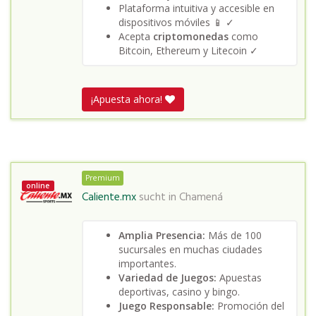
Plataforma intuitiva y accesible en
dispositivos móviles 📱 ✓
Acepta
criptomonedas
como
Bitcoin, Ethereum y Litecoin ✓
¡Apuesta ahora!
Premium
online
Caliente.mx
sucht in
Chamená
Amplia Presencia:
Más de 100
sucursales en muchas ciudades
importantes.
Variedad de Juegos:
Apuestas
deportivas, casino y bingo.
Juego Responsable:
Promoción del