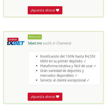
¡Apuesta ahora!
Premium
online
1xbet.mx
sucht in
Chamená
Bonificación del 100% hasta $4,550
MXN en su primer depósito ✓
Plataforma intuitiva y fácil de usar ✓
Gran variedad de deportes y
mercados disponibles ✓
Servicio al cliente excepcional ✓
¡Apuesta ahora!