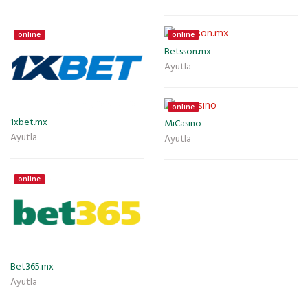
online
online
Betsson.mx
Ayutla
online
1xbet.mx
MiCasino
Ayutla
Ayutla
online
Bet365.mx
Ayutla