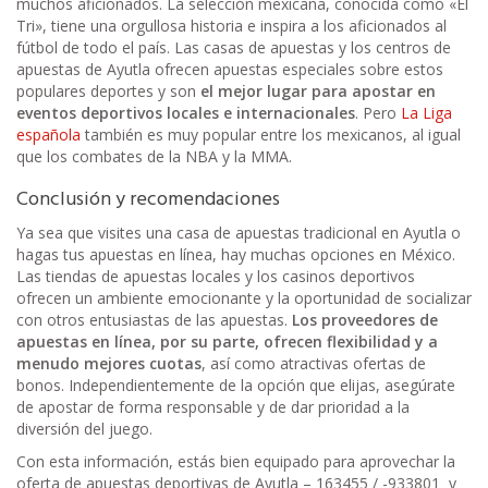
muchos aficionados. La selección mexicana, conocida como «El
Tri», tiene una orgullosa historia e inspira a los aficionados al
fútbol de todo el país. Las casas de apuestas y los centros de
apuestas de Ayutla ofrecen apuestas especiales sobre estos
populares deportes y son
el mejor lugar para apostar en
eventos deportivos locales e internacionales
. Pero
La Liga
española
también es muy popular entre los mexicanos, al igual
que los combates de la NBA y la MMA.
Conclusión y recomendaciones
Ya sea que visites una casa de apuestas tradicional en Ayutla o
hagas tus apuestas en línea, hay muchas opciones en México.
Las tiendas de apuestas locales y los casinos deportivos
ofrecen un ambiente emocionante y la oportunidad de socializar
con otros entusiastas de las apuestas.
Los proveedores de
apuestas en línea, por su parte, ofrecen flexibilidad y a
menudo mejores cuotas
, así como atractivas ofertas de
bonos. Independientemente de la opción que elijas, asegúrate
de apostar de forma responsable y de dar prioridad a la
diversión del juego.
Con esta información, estás bien equipado para aprovechar la
oferta de apuestas deportivas de Ayutla – 163455 / -933801 y