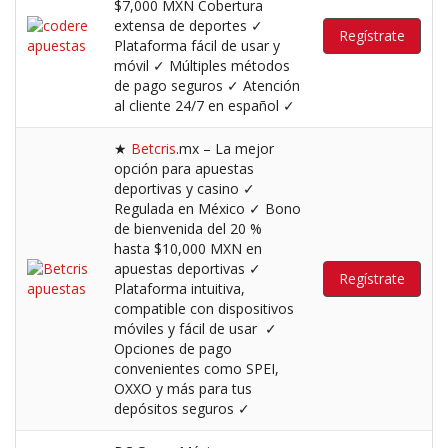
$7,000 MXN Cobertura
extensa de deportes ✓
Regístrate
Plataforma fácil de usar y
móvil ✓ Múltiples métodos
de pago seguros ✓ Atención
al cliente 24/7 en español ✓
★
Betcris
.mx – La mejor
opción para apuestas
deportivas y casino ✓
Regulada en México ✓ Bono
de bienvenida del 20 %
hasta $10,000 MXN en
apuestas deportivas ✓
Regístrate
Plataforma intuitiva,
compatible con dispositivos
móviles y fácil de usar ✓
Opciones de pago
convenientes como SPEI,
OXXO y más para tus
depósitos seguros ✓