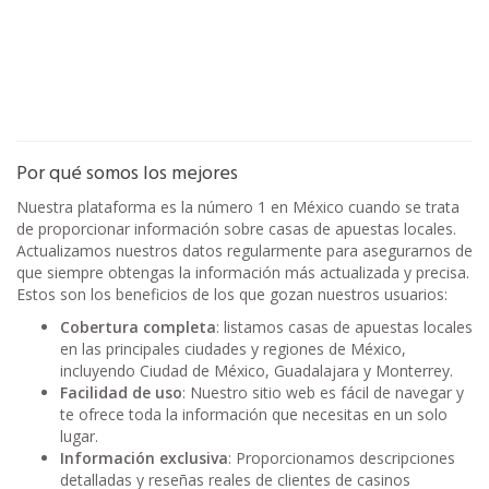
Por qué somos los mejores
Nuestra plataforma es la número 1 en México cuando se trata
de proporcionar información sobre casas de apuestas locales.
Actualizamos nuestros datos regularmente para asegurarnos de
que siempre obtengas la información más actualizada y precisa.
Estos son los beneficios de los que gozan nuestros usuarios:
Cobertura completa
: listamos casas de apuestas locales
en las principales ciudades y regiones de México,
incluyendo Ciudad de México, Guadalajara y Monterrey.
Facilidad de uso
: Nuestro sitio web es fácil de navegar y
te ofrece toda la información que necesitas en un solo
lugar.
Información exclusiva
: Proporcionamos descripciones
detalladas y reseñas reales de clientes de casinos