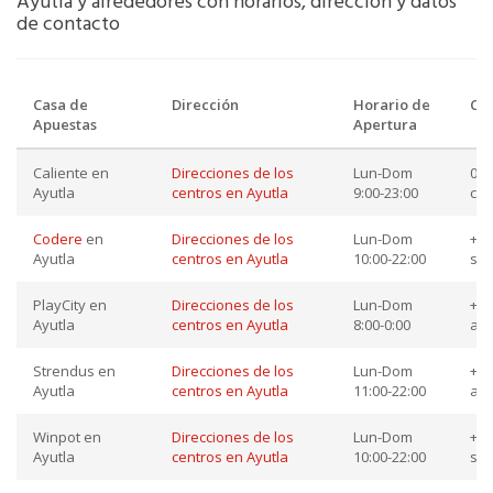
Ayutla y alrededores con horarios, dirección y datos
de contacto
Casa de
Dirección
Horario de
Co
Apuestas
Apertura
Caliente en
Direcciones de los
Lun-Dom
018
Ayutla
centros en Ayutla
9:00-23:00
co
Codere
en
Direcciones de los
Lun-Dom
+52
Ayutla
centros en Ayutla
10:00-22:00
so
PlayCity en
Direcciones de los
Lun-Dom
+52
Ayutla
centros en Ayutla
8:00-0:00
ate
Strendus en
Direcciones de los
Lun-Dom
+52
Ayutla
centros en Ayutla
11:00-22:00
ay
Winpot en
Direcciones de los
Lun-Dom
+52
Ayutla
centros en Ayutla
10:00-22:00
so