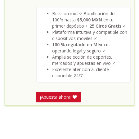
Betsson.mx >> Bonificación del
100% hasta
$5,000 MXN
en tu
primer depósito +
25 Giros Gratis
✓
Plataforma intuitiva y compatible con
dispositivos móviles ✓
100 % regulado en México
,
operando legal y seguro ✓
Amplia selección de deportes,
mercados y apuestas en vivo ✓
Excelente atención al cliente
disponible 24/7
¡Apuesta ahora!