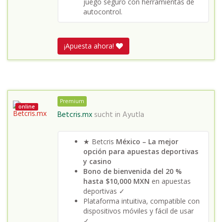
juego seguro con herramientas de
autocontrol.
¡Apuesta ahora!
Premium
online
Betcris.mx
sucht in
Ayutla
★ Betcris
México – La mejor
opción para apuestas deportivas
y casino
Bono de bienvenida del 20 %
hasta $10,000 MXN
en apuestas
deportivas ✓
Plataforma intuitiva, compatible con
dispositivos móviles y fácil de usar
✓