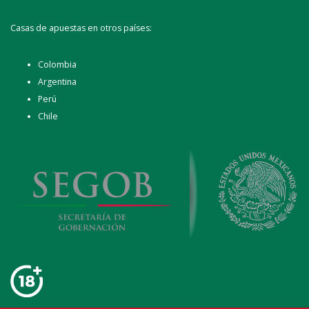
Casas de apuestas en otros países:
Colombia
Argentina
Perú
Chile